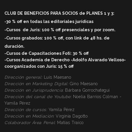
CLUB DE BENEFICIOS PARA SOCIOS de PLANES 1 y 3:
-30 % off en todas las editoriales jurídicas
-Cursos
de Juris: 100 % off
presenciales y por zoom.
-Cursos grabados: 100 % off, con link de 48 hs. de
duració
n.
-Cursos de Capacitaciones Foti: 30 % off
-Cursos Academia de Derecho -Adolfo Alvarado Velloso-
coorganizados con Juris: 15 % off
Dirección general:
Luis Maesano
Dirección en Marketing Digital:
Gino Maesano
Dirección
en Jurisprudencia:
Bárbara Gorrochategui
Dirección
del canal de Youtube:
Noelia Barrios Colman -
Yamila Pérez
Dirección
de cursos:
Yamila Pérez
Dirección
en Mediación:
Virginia Dagotto
Colaborador Área Penal:
Matías Traico