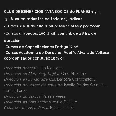
CLUB DE BENEFICIOS PARA SOCIOS de PLANES 1 y 3:
-30 % off en todas las editoriales jurídicas
-Cursos
de Juris: 100 % off
presenciales y por zoom.
-Cursos grabados: 100 % off, con link de 48 hs. de
duració
n.
-Cursos de Capacitaciones Foti: 30 % off
-Cursos Academia de Derecho -Adolfo Alvarado Velloso-
coorganizados con Juris: 15 % off
Dirección general:
Luis Maesano
Dirección en Marketing Digital:
Gino Maesano
Dirección
en Jurisprudencia:
Bárbara Gorrochategui
Dirección
del canal de Youtube:
Noelia Barrios Colman -
Yamila Pérez
Dirección
de cursos:
Yamila Pérez
Dirección
en Mediación:
Virginia Dagotto
Colaborador Área Penal:
Matías Traico