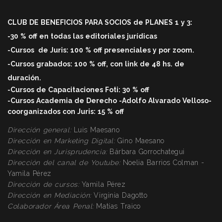
CLUB DE BENEFICIOS PARA SOCIOS de PLANES 1 y 3:
-30 % off en todas las editoriales jurídicas
-Cursos
de Juris: 100 % off
presenciales y por zoom.
-Cursos grabados: 100 % off, con link de 48 hs. de
duració
n.
-Cursos de Capacitaciones Foti: 30 % off
-Cursos Academia de Derecho -Adolfo Alvarado Velloso-
coorganizados con Juris: 15 % off
Dirección general:
Luis Maesano
Dirección en Marketing Digital:
Gino Maesano
Dirección
en Jurisprudencia:
Bárbara Gorrochategui
Dirección
del canal de Youtube:
Noelia Barrios Colman -
Yamila Pérez
Dirección
de cursos:
Yamila Pérez
Dirección
en Mediación:
Virginia Dagotto
Colaborador Área Penal:
Matías Traico