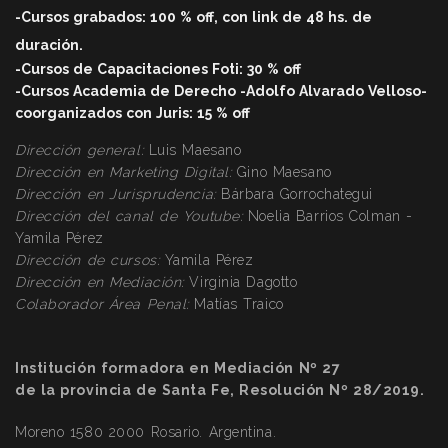
-Cursos grabados: 100 % off, con link de 48 hs. de
duració
n.
-Cursos de Capacitaciones Foti: 30 % off
-Cursos Academia de Derecho -Adolfo Alvarado Velloso-
coorganizados con Juris: 15 % off
Dirección general:
Luis Maesano
Dirección en Marketing Digital:
Gino Maesano
Dirección
en Jurisprudencia:
Bárbara Gorrochategui
Dirección
del canal de Youtube:
Noelia Barrios Colman -
Yamila Pérez
Dirección
de cursos:
Yamila Pérez
Dirección
en Mediación:
Virginia Dagotto
Colaborador Área Penal:
Matías Traico
Institución formadora en Mediación Nº 27
de la provincia de Santa Fe, Resolución Nº 28/2019.
Moreno 1580 2000 Rosario. Argentina.