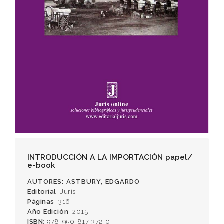
INTRODUCCIÓN A LA IMPORTACIÓN papel/
e-book
AUTORES
: ASTBURY, EDGARDO
Editorial
: Juris
Páginas
: 316
Año Edición
: 2015
ISBN
: 978-950-817-372-0