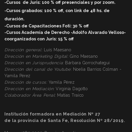
-Cursos
de Juris: 100 % off
presenciales y por zoom.
-Cursos grabados: 100 % off, con link de 48 hs. de
duració
n.
-Cursos de Capacitaciones Foti: 30 % off
-Cursos Academia de Derecho -Adolfo Alvarado Velloso-
coorganizados con Juris: 15 % off
Dirección general:
Luis Maesano
Dirección en Marketing Digital:
Gino Maesano
Dirección
en Jurisprudencia:
Bárbara Gorrochategui
Dirección
del canal de Youtube:
Noelia Barrios Colman -
Yamila Pérez
Dirección
de cursos:
Yamila Pérez
Dirección
en Mediación:
Virginia Dagotto
Colaborador Área Penal:
Matías Traico
Institución formadora en Mediación Nº 27
de la provincia de Santa Fe, Resolución Nº 28/2019.