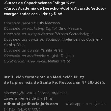
-Cursos de Capacitaciones Foti: 30 % off
-Cursos Academia de Derecho -Adolfo Alvarado Velloso-
coorganizados con Juris: 15 % off
Dirección general:
Luis Maesano
Dirección en Marketing Digital:
Gino Maesano
Dirección
en Jurisprudencia:
Bárbara Gorrochategui
Dirección
del canal de Youtube:
Noelia Barrios Colman -
Yamila Pérez
Dirección
de cursos:
Yamila Pérez
Dirección
en Mediación:
Virginia Dagotto
Colaborador Área Penal:
Matías Traico
Institución formadora en Mediación Nº 27
de la provincia de Santa Fe, Resolución Nº 28/2019.
Moreno 1580 2000 Rosario. Argentina.
Lunes a viernes de 9 a 14 hs.
editorial@editorialjuris.com
whatsapp -mensajes las
24 hs.-:
341-6543087