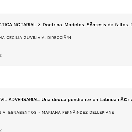
CTICA NOTARIAL 2. Doctrina. Modelos. SÃ­ntesis de fallos.
NA CECILIA ZUVILIVIA: DIRECCIÃ³N
2
VIL ADVERSARIAL. Una deuda pendiente en LatinoamÃ©ri
R A. BENABENTOS - MARIANA FERNÃ¡NDEZ DELLEPIANE
2