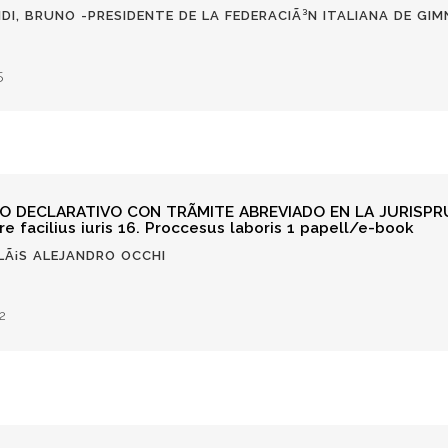
NDI, BRUNO -PRESIDENTE DE LA FEDERACIÃ³N ITALIANA DE GIM
5
O DECLARATIVO CON TRÃMITE ABREVIADO EN LA JURISPR
e facilius iuris 16. Proccesus laboris 1 papell/e-book
OLÃ¡S ALEJANDRO OCCHI
2