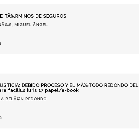
DE TÃ‰RMINOS DE SEGUROS
RNÃ‰S, MIGUEL ÃNGEL
1
JUSTICIA: DEBIDO PROCESO Y EL MÃ‰TODO REDONDO DEL
e facilius iuris 17 papel/e-book
Ã­A BELÃ©N REDONDO
2