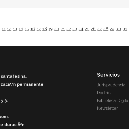
0
11
12
13
14
15
16
17
18
19
20
21
22
23
24
25
26
27
28
29
30
31
Servicios
 santafesina.
alizaciÃ³n permanente.
Jurisprudencia
Doctrina
y 3:
Biblioteca Digita
Newsletter
zoom.
de duraciÃ³
n.