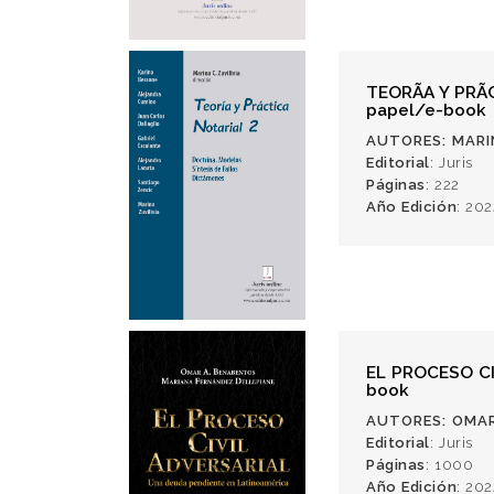
TEORÃA Y PRÃ
papel/e-book
AUTORES
: MARI
Editorial
: Juris
Páginas
: 222
Año Edición
: 202
EL PROCESO CI
book
AUTORES
: OMA
Editorial
: Juris
Páginas
: 1000
Año Edición
: 202