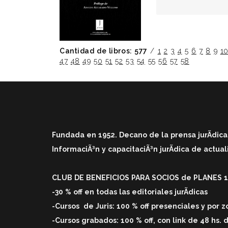
Cantidad de libros: 577
/
1
2
3
4
5
6
7
8
9
1
47
48
49
50
51
52
53
54
55
56
57
58
Fundada en 1952. Decano de la prensa jurÃ­dica
InformaciÃ³n y capacitaciÃ³n jurÃ­dica de actu
CLUB DE BENEFICIOS PARA SOCIOS de PLANES 1 
-30 % off en todas las editoriales jurÃ­dicas
-Cursos
de Juris: 100 % off
presenciales y por 
-Cursos grabados: 100 % off, con link de 48 hs. 