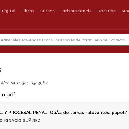
 Digital
Libros
Cursos
Jurisprudencia
Doctrina
Mo
s
 al Whatsapp 341 6543087
 en pdf
 Y PROCESAL PENAL. GuÃ­a de temas relevantes. papel/
LO IGNACIO SUÃ¡REZ