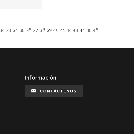
32
33
34
35
36
37
38
39
40
41
42
43
44
45
46
Información
CONTÁCTENOS
l