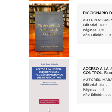
DICCIONARIO 
AUTORES
: BIA
Editorial
: Juris
Páginas
: 176
Año Edición
: 201
ACCESO A LA 
CONTROL. Facer
AUTORES
: MAR
Editorial
: Juris
Páginas
: 338
Año Edición
: 202