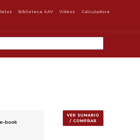
delos
Biblioteca AAV
Videos
Calculadora
VER SUMARIO
/ COMPRAR
 e-book