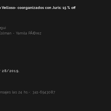
elloso- coorganizados con Juris: 15 % off
o
egui
 Colman - Yamila PÃ©rez
7
º 28/2019.
ajes las 24 hs.-:
341-6543087