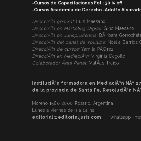
-Cursos de Capacitaciones Foti: 30 % off
-Cursos Academia de Derecho -Adolfo Alvarado V
DirecciÃ³n general:
Luis Maesano
DirecciÃ³n en Marketing Digital:
Gino Maesan
DirecciÃ³n
en Jurisprudencia:
BÃ¡rbara Gorrochat
DirecciÃ³n
del canal de Youtube:
Noelia Barrios
DirecciÃ³n
de cursos:
Yamila PÃ©rez
DirecciÃ³n
en MediaciÃ³n:
Virginia Dagotto
Colaborador Ãrea Penal:
MatÃ­as Traico
InstituciÃ³n formadora en MediaciÃ³n NÂº 2
de la provincia de Santa Fe, ResoluciÃ³n NÂ
Moreno 1580 2000 Rosario. Argentina.
Lunes a viernes de 9 a 14 hs.
editorial@editorialjuris.com
whatsapp -mens