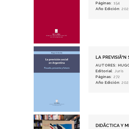
Páginas
: 154
Año Edición
: 202
LA PREVISIÃ“N
AUTORES
: HUGO
Editorial
: Juris
Páginas
: 272
Año Edición
: 202
DIDÃCTICA Y 