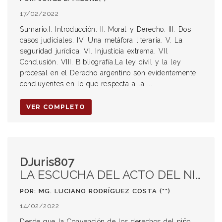
17/02/2022
Sumario:I. Introducción. II. Moral y Derecho. III. Dos
casos judiciales. IV. Una metáfora literaria. V. La
seguridad jurídica. VI. Injusticia extrema. VII.
Conclusión. VIII. Bibliografía.La ley civil y la ley
procesal en el Derecho argentino son evidentemente
concluyentes en lo que respecta a la ...
VER COMPLETO
DJuris807
LA ESCUCHA DEL ACTO DEL NIÑE. El robo como apelación ética(*)
POR: MG. LUCIANO RODRÍGUEZ COSTA (**)
14/02/2022
Desde que la Convención de los derechos del niño