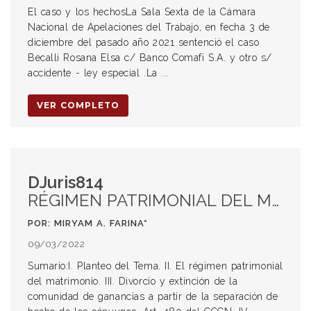
El caso y los hechosLa Sala Sexta de la Cámara
Nacional de Apelaciones del Trabajo, en fecha 3 de
diciembre del pasado año 2021 sentenció el caso
Becalli Rosana Elsa c/ Banco Comafi S.A. y otro s/
accidente - ley especial .La ...
VER COMPLETO
DJuris814
RÉGIMEN PATRIMONIAL DEL MATRIMONIO. DIVORCIO Y EXTINCIÓN DE LA COMUNIDAD DE GANANCIAS A PARTIR DE LA SEPARACIÓN DE HECHO DE LOS CÓNYUGES
POR: MIRYAM A. FARINA*
09/03/2022
Sumario:I. Planteo del Tema. II. El régimen patrimonial
del matrimonio. III. Divorcio y extinción de la
comunidad de ganancias a partir de la separación de