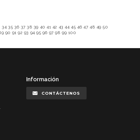
3
34
35
36
37
38
39
40
41
42
43
44
45
46
47
48
49
50
89
90
91
92
93
94
95
96
97
98
99
100
Información
CONTÁCTENOS
l