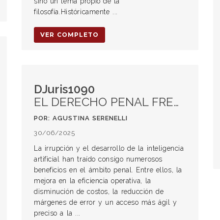
sino un tema propio de la
filosofía.Históricamente ...
VER COMPLETO
DJuris1090
EL DERECHO PENAL FRENTE AL DEEPFAKE: ¿CÓMO ABORDAR PENALMENTE LA FALSIFICACIÓN AUDIOVISUAL GENERADA POR IA?
POR: AGUSTINA SERENELLI
30/06/2025
La irrupción y el desarrollo de la inteligencia
artificial han traído consigo numerosos
beneficios en el ámbito penal. Entre ellos, la
mejora en la eficiencia operativa, la
disminución de costos, la reducción de
márgenes de error y un acceso más ágil y
preciso a la ...