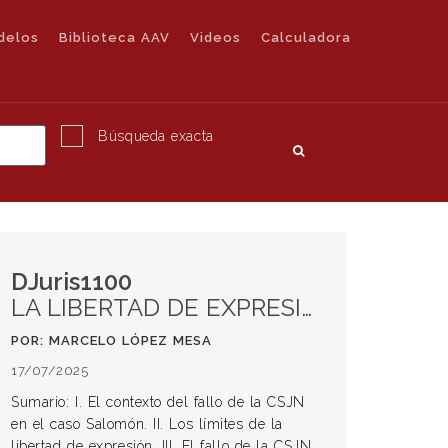
delos
Biblioteca AAV
Videos
Calculadora
Búsqueda exacta
DJuris1100
LA LIBERTAD DE EXPRESIÓN Y SUS LÍMITES INMANENTES EN UN FALLO DE LA CORTE SUPREMA
POR: MARCELO LÓPEZ MESA
17/07/2025
Sumario: I. El contexto del fallo de la CSJN
en el caso Salomón. II. Los límites de la
libertad de expresión. III. El fallo de la CSJN