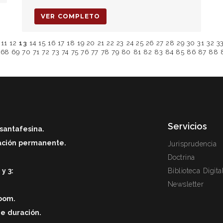
VER COMPLETO
11
12
13
14
15
16
17
18
19
20
21
22
23
24
25
26
27
28
29
30
31
32
3
68
69
70
71
72
73
74
75
76
77
78
79
80
81
82
83
84
85
86
87
88
Servicios
santafesina.
zación permanente.
Jurisprudencia
Doctrina
y 3:
Biblioteca Digita
Newsletter
zoom.
de duració
n.