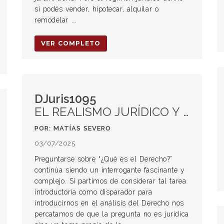
si podés vender, hipotecar, alquilar o
remodelar ...
VER COMPLETO
DJuris1095
EL REALISMO JURÍDICO Y SU RELACIÓN CON EL ACTIVISMO JUDICIAL Y EL ROL DE LOS JUECES
POR: MATÍAS SEVERO
03/07/2025
Preguntarse sobre “¿Qué es el Derecho?”
continúa siendo un interrogante fascinante y
complejo. Si partimos de considerar tal tarea
introductoria como disparador para
introducirnos en el análisis del Derecho nos
percatamos de que la pregunta no es jurídica