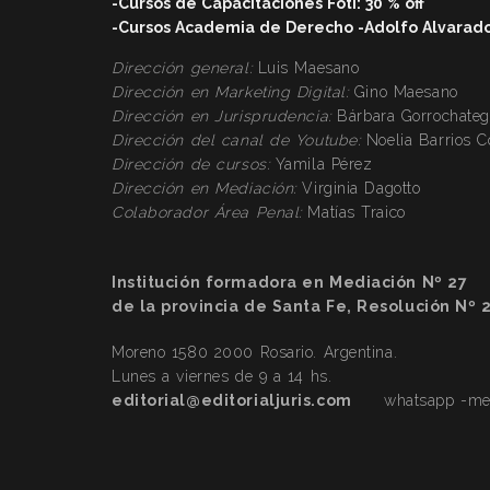
-Cursos de Capacitaciones Foti: 30 % off
-Cursos Academia de Derecho -Adolfo Alvarado V
Dirección general:
Luis Maesano
Dirección en Marketing Digital:
Gino Maesano
Dirección
en Jurisprudencia:
Bárbara Gorrochateg
Dirección
del canal de Youtube:
Noelia Barrios 
Dirección
de cursos:
Yamila Pérez
Dirección
en Mediación:
Virginia Dagotto
Colaborador Área Penal:
Matías Traico
Institución formadora en Mediación Nº 27
de la provincia de Santa Fe, Resolución Nº 
Moreno 1580 2000 Rosario. Argentina.
Lunes a viernes de 9 a 14 hs.
editorial@editorialjuris.com
whatsapp -mens