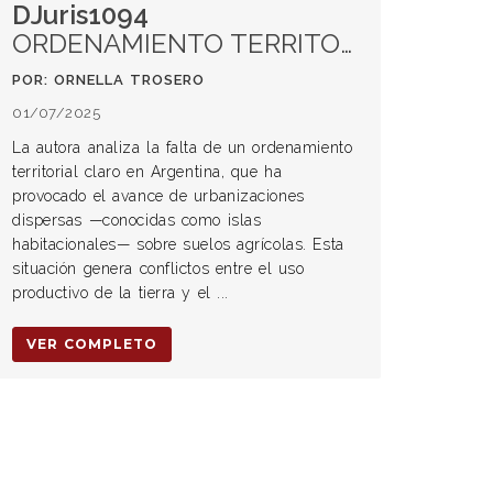
DJuris1094
ORDENAMIENTO TERRITORIAL: UNA CLAVE PARA EL FUTURO DE LA AGRICULTURA EN ARGENTINA
POR: ORNELLA TROSERO
01/07/2025
La autora analiza la falta de un ordenamiento
territorial claro en Argentina, que ha
provocado el avance de urbanizaciones
dispersas —conocidas como islas
habitacionales— sobre suelos agrícolas. Esta
situación genera conflictos entre el uso
productivo de la tierra y el ...
VER COMPLETO