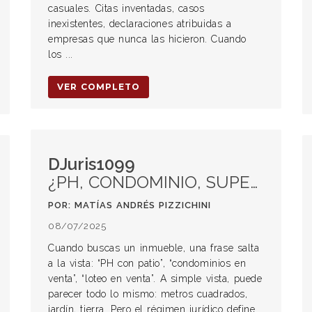
casuales. Citas inventadas, casos
inexistentes, declaraciones atribuidas a
empresas que nunca las hicieron. Cuando
los ...
VER COMPLETO
DJuris1099
¿PH, CONDOMINIO, SUPERFICIE O USUFRUCTO? LO QUE TENÉS QUE SABER ANTES DE COMPRAR UNA PROPIEDAD
POR: MATÍAS ANDRÉS PIZZICHINI
08/07/2025
Cuando buscas un inmueble, una frase salta
a la vista: “PH con patio”, “condominios en
venta”, “loteo en venta”. A simple vista, puede
parecer todo lo mismo: metros cuadrados,
jardín, tierra. Pero el régimen jurídico define