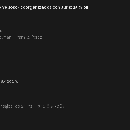
elloso- coorganizados con Juris: 15 % off
ui
Colman - Yamila Pérez
28/2019.
ajes las 24 hs.-:
341-6543087