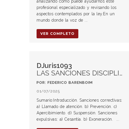
analizando cómo puede ayudarnos este
profesional especializado y revisando los
aspectos contemplados por la ley.En un
mundo donde la voz de ...
VER COMPLETO
DJuris1093
LAS SANCIONES DISCIPLINARIAS EN EL NUEVO PROCEDIMIENTO DE RESPONSABILIDAD ADMINISTRATIVA FUNCIONAL DEL MINISTERIO PÚBLICO DE LA PROVINCIA DE BUENOS AIRES
POR: FEDERICO BARENBOIM
01/07/2025
Sumario:Introducción. Sanciones correctivas:
a) Llamado de atención. b) Prevención. c)
Apercibimiento. d) Suspensión. Sanciones
expulsivas: a) Cesantía. b) Exoneración. ...