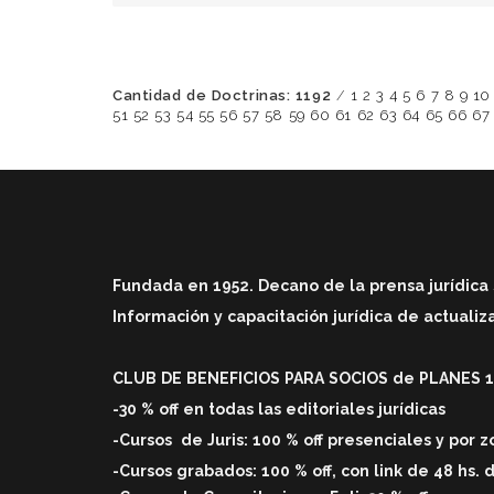
Cantidad de Doctrinas: 1192
/
1
2
3
4
5
6
7
8
9
10
51
52
53
54
55
56
57
58
59
60
61
62
63
64
65
66
67
Fundada en 1952. Decano de la prensa jurídica 
Información y capacitación jurídica de actuali
CLUB DE BENEFICIOS PARA SOCIOS de PLANES 1 
-30 % off en todas las editoriales jurídicas
-Cursos
de Juris: 100 % off
presenciales y por 
-Cursos grabados: 100 % off, con link de 48 hs. 