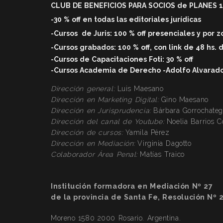
CLUB DE BENEFICIOS PARA SOCIOS de PLANES 1 
-30 % off en todas las editoriales jurídicas
-Cursos
de Juris: 100 % off
presenciales y por 
-Cursos grabados: 100 % off, con link de 48 hs. 
-Cursos de Capacitaciones Foti: 30 % off
-Cursos Academia de Derecho -Adolfo Alvarado V
Dirección general:
Luis Maesano
Dirección en Marketing Digital:
Gino Maesano
Dirección
en Jurisprudencia:
Bárbara Gorrochateg
Dirección
del canal de Youtube:
Noelia Barrios 
Dirección
de cursos:
Yamila Pérez
Dirección
en Mediación:
Virginia Dagotto
Colaborador Área Penal:
Matías Traico
Institución formadora en Mediación Nº 27
de la provincia de Santa Fe, Resolución Nº 
Moreno 1580 2000 Rosario. Argentina.