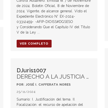
Control Aduanero. Emitida el 7 de Noviembre
de 2024. Boletín Oficial, 8 de Noviembre de
2024. Vigente, de alcance general. Visto el
Expediente Electrónico N° EX-2024-
03312459- -AFIP-DIOISS#DGSESO
y Considerando Que el Capítulo IV del Título
V de la Ley ...
VER COMPLETO
DJuris1007
DERECHO A LA JUSTICIA DEL QUERELLANTE Y POSICIÓN DESINCRIMINATRORIA DEL MINISTERIO FISCAL. A propósito de los arts 332, 352, 359 y 464 del CPP de Córdoba. -Artículo publicado en Revista Penal 10, editorial Juris, octubre de 2003-.
POR: JOSÉ I. CAFFERATA NORES
25/11/2024
Sumario: I. Justificación del tema. II.
Focalización: el recurso de apelación del