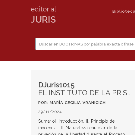
editorial
Biblioteca
JURIS
DJuris1015
EL INSTITUTO DE LA PRISIÓN PREVENTIVA: UN MODO ENCUBIERTO DE CONTROL Y EXCLUSIÓN SOCIAL (O NO TAN ENCUBIERTO). -Artículo publicado en Revista Penal 10, editorial Juris, octubre de 2003-.
POR: MARÍA CECILIA VRANICICH
29/11/2024
SumarioI. Introducción. II. Principio de
inocencia. III. Naturaleza cautelar de la
privación de la libertad durante el Proceso.