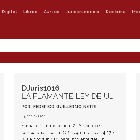
 Digital
Libros
Cursos
Jurisprudencia
Doctrina
Mo
DJuris1016
LA FLAMANTE LEY DE UNIFICACIÓN DE LA IGPJ Y EL REGISTRO PÚBLICO DE SANTA FE
POR: FEDERICO GUILLERMO NETRI
29/11/2024
Sumario:1. Introducción. 2. Ámbito de
competencia de la IGPJ según la ley 14.276.
3. La oportunidad para implementar un