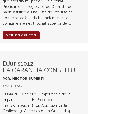
que presidió mi primer juicio penal.
Precisamente, regresaba de Granada, donde
había asistido a una vista del recurso de
apelación defendido brillantemente por una
compañera en el tribunal superior de ...
VER COMPLETO
DJuris1012
LA GARANTÍA CONSTITUCIONAL DEL JUEZ IMPARCIAL EN MATERIA PENAL. -Artículo publicado en Revista Penal 10, editorial Juris, octubre de 2003-.
POR: HÉCTOR SUPERTI
26/11/2024
SUMARIO: Capítulo I. Importancia de la
Imparcialidad. 1. El Proceso de
Transformación. 2. La Aparición de la
Oralidad. 3. Concepto de la Oralidad. 4.