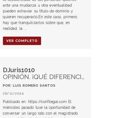
ante una mudanza u otra eventualidad
pueden extraviar su título de dominio y
quieren recuperarlo.En este caso, primero
hay que tranquilizarlos sobre que, en
realidad, la ...
VER COMPLETO
DJuris1010
OPINIÓN. ¡QUÉ DIFERENCIA ENTRE MI PRIMER JUICIO Y EL ÚLTIMO JUICIO POR JURADO!
POR: LUIS ROMERO SANTOS
26/11/2024
Publicado en: https://confilegal.com El
miércoles pasado tuve la oportunidad de
conversar un largo rato con el magistrado