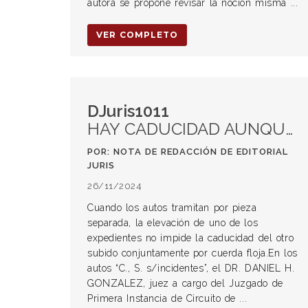
autora se propone revisar la noción misma ...
VER COMPLETO
DJuris1011
HAY CADUCIDAD AUNQUE EL EXPEDIENTE SE HAYA ELEVADO POR CUERDA
POR: NOTA DE REDACCIÓN DE EDITORIAL
JURIS
26/11/2024
Cuando los autos tramitan por pieza
separada, la elevación de uno de los
expedientes no impide la caducidad del otro
subido conjuntamente por cuerda floja.En los
autos “C., S. s/incidentes”, el DR. DANIEL H.
GONZALEZ, juez a cargo del Juzgado de
Primera Instancia de Circuito de ...