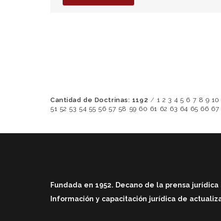
Cantidad de Doctrinas: 1192
/
1
2
3
4
5
6
7
8
9
10
51
52
53
54
55
56
57
58
59
60
61
62
63
64
65
66
67
Fundada en 1952. Decano de la prensa jurídica 
Información y capacitación jurídica de actuali