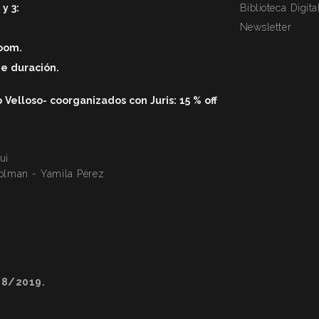
y 3:
Biblioteca Digita
Newsletter
zoom.
de duració
n.
elloso- coorganizados con Juris: 15 % off
ui
Colman - Yamila Pérez
28/2019.