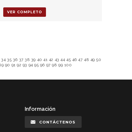
VER COMPLETO
34
35
36
37
38
39
40
41
42
43
44
45
46
47
48
49
50
89
90
91
92
93
94
95
96
97
98
99
100
Información
CONTÁCTENOS