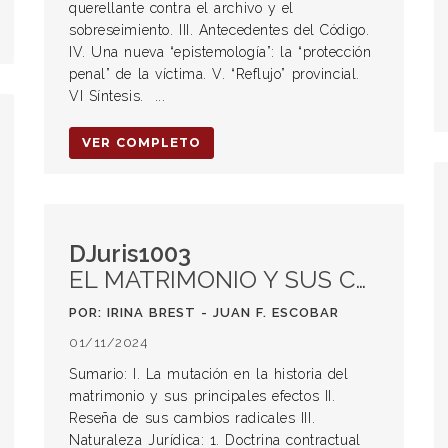
querellante contra el archivo y el
sobreseimiento. III. Antecedentes del Código.
IV. Una nueva “epistemología”: la “protección
penal” de la víctima. V. “Reflujo” provincial.
VI Síntesis. ...
VER COMPLETO
DJuris1003
EL MATRIMONIO Y SUS CAMBIOS RADICALES A NUEVE AÑOS DE LA ENTRADA EN VIGENCIA DEL CCyCN
POR: IRINA BREST - JUAN F. ESCOBAR
01/11/2024
Sumario: I. La mutación en la historia del
matrimonio y sus principales efectos II.
Reseña de sus cambios radicales III.
Naturaleza Jurídica: 1. Doctrina contractual