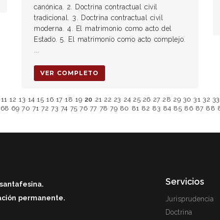
canónica. 2. Doctrina contractual civil
tradicional. 3. Doctrina contractual civil
moderna. 4. El matrimonio como acto del
Estado. 5. El matrimonio como acto complejo.
...
VER COMPLETO
11
12
13
14
15
16
17
18
19
20
21
22
23
24
25
26
27
28
29
30
31
32
33
68
69
70
71
72
73
74
75
76
77
78
79
80
81
82
83
84
85
86
87
88
Servicios
santafesina.
zación permanente.
Jurisprudencia
Doctrina