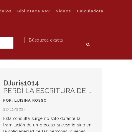
delos
Biblioteca AAV
Videos
Calculadora
Búsqueda exacta
DJuris1014
PERDÍ LA ESCRITURA DE COMPRAVENTA DE MI CASA: ¿QUÉ HAGO?
POR: LUISINA ROSSO
27/11/2024
Esta consulta surge no sólo durante la
tramitación de un proceso sucesorio sino en
la cotidianeidad de las personas, quienes