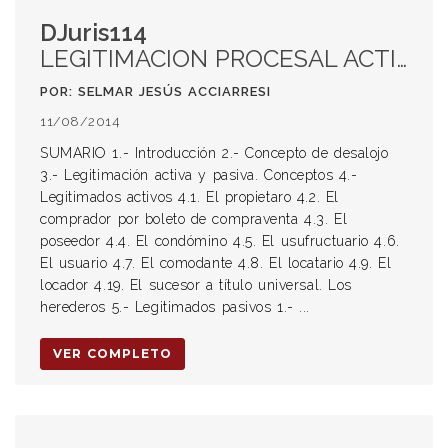
DJuris114
LEGITIMACION PROCESAL ACTIVA Y PASIVA EN EL JUICIO DE DESALOJO EN SANTA FE Y LEGISLACIÓN FONDAL
POR: SELMAR JESÚS ACCIARRESI
11/08/2014
SUMARIO 1.- Introducción 2.- Concepto de desalojo
3.- Legitimación activa y pasiva. Conceptos 4.-
Legitimados activos 4.1. El propietaro 4.2. El
comprador por boleto de compraventa 4.3. El
poseedor 4.4. El condómino 4.5. El usufructuario 4.6.
El usuario 4.7. El comodante 4.8. El locatario 4.9. El
locador 4.19. El sucesor a título universal. Los
herederos 5.- Legitimados pasivos 1.- ...
VER COMPLETO