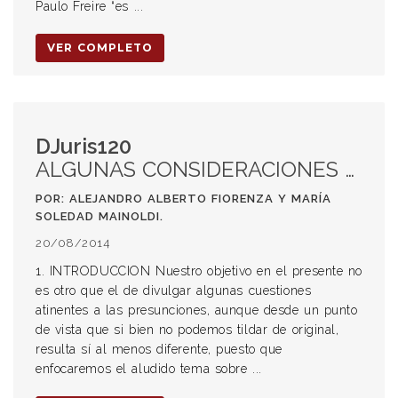
Paulo Freire “es ...
VER COMPLETO
DJuris120
ALGUNAS CONSIDERACIONES EN TORNO DE LA ESPECIAL PRESUNCION REGULADA EN EL ARTÍCULO 23 DE LA LEY DE CONTRATO DE TRABAJO Y SU INCIDENCIA EN EL PROCEDIMIENTO LABORAL
POR: ALEJANDRO ALBERTO FIORENZA Y MARÍA
SOLEDAD MAINOLDI.
20/08/2014
1. INTRODUCCION Nuestro objetivo en el presente no
es otro que el de divulgar algunas cuestiones
atinentes a las presunciones, aunque desde un punto
de vista que si bien no podemos tildar de original,
resulta sí al menos diferente, puesto que
enfocaremos el aludido tema sobre ...