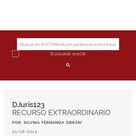
editorial
Togg
JURIS
navig
Búsqueda exacta
DJuris123
RECURSO EXTRAORDINARIO
POR: SILVINA FERNANDA OBRÁN*
25/08/2014