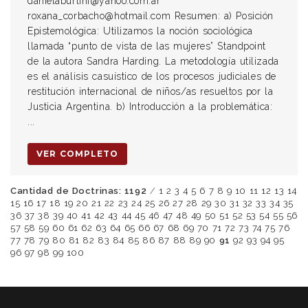
danielaburlini@yahoo.com.ar
roxana_corbacho@hotmail.com Resumen: a) Posición
Epistemológica: Utilizamos la noción sociológica
llamada “punto de vista de las mujeres” Standpoint
de la autora Sandra Harding. La metodología utilizada
es el análisis casuístico de los procesos judiciales de
restitución internacional de niños/as resueltos por la
Justicia Argentina. b) Introducción a la problemática:
...
VER COMPLETO
Cantidad de Doctrinas: 1192
/
1
2
3
4
5
6
7
8
9
10
11
12
13
14
15
16
17
18
19
20
21
22
23
24
25
26
27
28
29
30
31
32
33
34
35
36
37
38
39
40
41
42
43
44
45
46
47
48
49
50
51
52
53
54
55
56
57
58
59
60
61
62
63
64
65
66
67
68
69
70
71
72
73
74
75
76
77
78
79
80
81
82
83
84
85
86
87
88
89
90
91
92
93
94
95
96
97
98
99
100