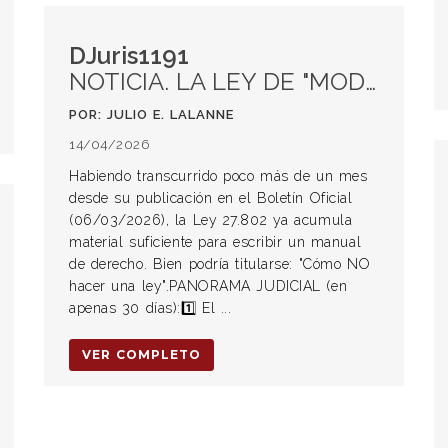
DJuris1191
NOTICIA. LA LEY DE "MODERNIZACIÓN" LABORAL: UN TRATADO DE MALA TÉCNICA LEGISLATIVA
POR: JULIO E. LALANNE
14/04/2026
Habiendo transcurrido poco más de un mes
desde su publicación en el Boletín Oficial
(06/03/2026), la Ley 27.802 ya acumula
material suficiente para escribir un manual
de derecho. Bien podría titularse: "Cómo NO
hacer una ley".PANORAMA JUDICIAL (en
apenas 30 días):1️⃣ El ...
VER COMPLETO