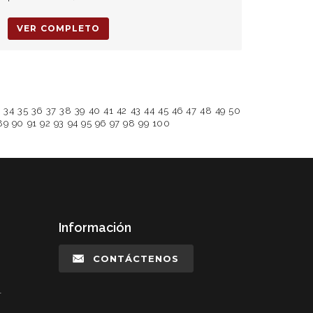
VER COMPLETO
3
34
35
36
37
38
39
40
41
42
43
44
45
46
47
48
49
50
89
90
91
92
93
94
95
96
97
98
99
100
Información
CONTÁCTENOS
l