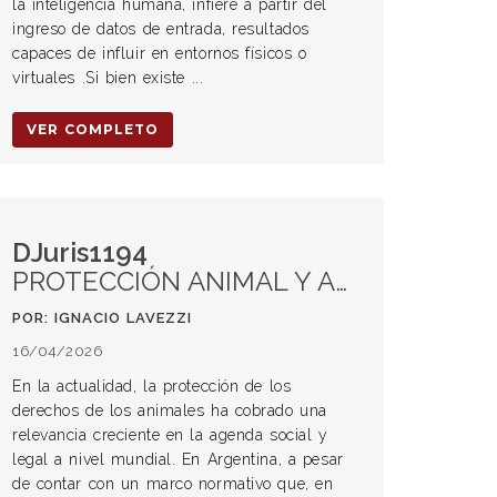
la inteligencia humana, infiere a partir del
ingreso de datos de entrada, resultados
capaces de influir en entornos físicos o
virtuales .Si bien existe ...
VER COMPLETO
DJuris1194
PROTECCIÓN ANIMAL Y ARBITRARIEDAD JUDICIAL: LA VULNERACIÓN DE LOS DERECHOS DE LOS ANIMALES A TRAVÉS DE LA INTERPRETACIÓN JUDICIAL. Comentario a fallo
POR: IGNACIO LAVEZZI
16/04/2026
En la actualidad, la protección de los
derechos de los animales ha cobrado una
relevancia creciente en la agenda social y
legal a nivel mundial. En Argentina, a pesar
de contar con un marco normativo que, en