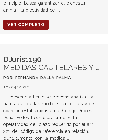
principio, busca garantizar el bienestar
animal, la efectividad de ...
VER COMPLETO
DJuris1190
MEDIDAS CAUTELARES Y MEDIDAS DE COERCIÓN EN EL CPPF. Plazo de vigencia de la medida cautelar de embargo de bienes inmuebles en el proceso penal federal
POR: FERNANDA DALLA PALMA
10/04/2026
El presente artículo se propone analizar la
naturaleza de las medidas cautelares y de
coerción establecidas en el Código Procesal
Penal Federal como así también la
operatividad del plazo requerido por el art.
223 del código de referencia en relación,
puntualmente, con la medida ...