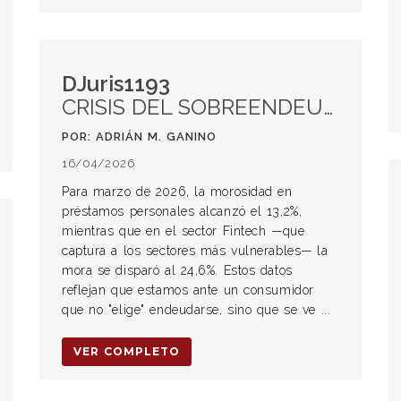
DJuris1193
CRISIS DEL SOBREENDEUDAMIENTO FAMILIAR: DEL FRACASO CONCURSAL AL SANEAMIENTO CON PERSPECTIVA DE DERECHOS HUMANOS
POR: ADRIÁN M. GANINO
16/04/2026
Para marzo de 2026, la morosidad en
préstamos personales alcanzó el 13,2%,
mientras que en el sector Fintech —que
captura a los sectores más vulnerables— la
mora se disparó al 24,6%. Estos datos
reflejan que estamos ante un consumidor
que no "elige" endeudarse, sino que se ve ...
VER COMPLETO