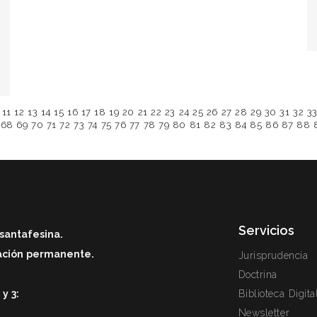
11
12
13
14
15
16
17
18
19
20
21
22
23
24
25
26
27
28
29
30
31
32
3
68
69
70
71
72
73
74
75
76
77
78
79
80
81
82
83
84
85
86
87
88
Servicios
santafesina.
zación permanente.
Jurisprudencia
Doctrina
y 3:
Biblioteca Digita
Newsletter