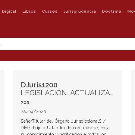
 Digital
Libros
Cursos
Jurisprudencia
Doctrina
Mo
DJuris1200
LEGISLACIÓN. ACTUALIZACIÓN DEL PROTOCOLO DE ORALIDAD EFECTIVA. PODER JUDICIAL DE LA PROVINCIA DE SANTA FE. Circular Nº 23
POR:
28/04/2026
SeñorTitular del Órgano JurisdiccionalS /
DMe dirijo a Ud. a fin de comunicarle, para
su conocimiento y notificación a todos los