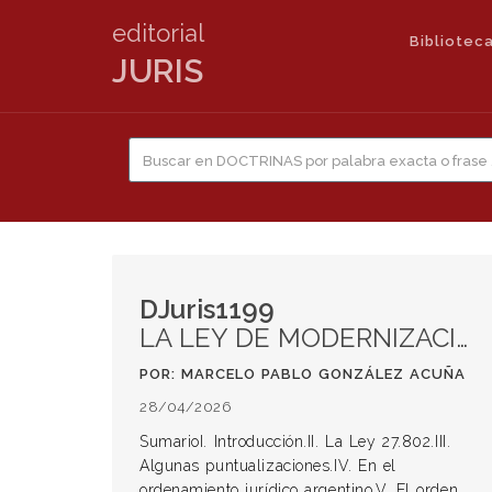
editorial
Biblioteca
JURIS
DJuris1199
LA LEY DE MODERNIZACIÓN LABORAL EN RELACIÓN A SU VALIDEZ CONSTITUCIONAL
POR: MARCELO PABLO GONZÁLEZ ACUÑA
28/04/2026
SumarioI. Introducción.II. La Ley 27.802.III.
Algunas puntualizaciones.IV. En el
ordenamiento jurídico argentino.V. El orden