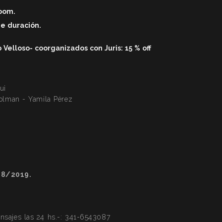
zoom.
de duració
n.
elloso- coorganizados con Juris: 15 % off
ui
Colman - Yamila Pérez
28/2019.
ajes las 24 hs.-:
341-6543087