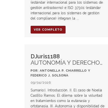
(estándar internacional para los sistemas de
gestión antisoborno) e ISO 37301 (estándar
internacional para los sistemas de gestión
del compliance) integran la ...
VER COMPLETO
DJuris1188
AUTONOMÍA Y DERECHOS PERSONALÍSIMOS: LA VALIDEZ DE LA VOLUNTAD EN CONTEXTOS DE SUFRIMIENTO EXTREMO
POR: ANTONELLA P. CHIARRELLO Y
FEDERICO J. SOLSONA
09/04/2026
Sumario:I. Introducción. II. El caso de Noelia
Castillo Ramos. El dilema sobre la voluntad
en tratamientos como la eutanasia y
ortotanasia. III. Autonomía y disponibilidad de