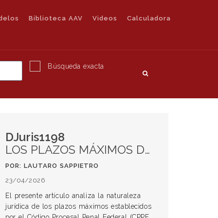
delos
Biblioteca AAV
Videos
Calculadora
Búsqueda exacta
DJuris1198
LOS PLAZOS MÁXIMOS DE LA INVESTIGACIÓN PENAL PREPARATORIA EN EL CÓDIGO PROCESAL PENAL FEDERAL: ¿UNA CAUSAL DE PRESCRIPCIÓN ENCUBIERTA?
POR: LAUTARO SAPPIETRO
23/04/2026
El presente artículo analiza la naturaleza
jurídica de los plazos máximos establecidos
por el Código Procesal Penal Federal (CPPF,