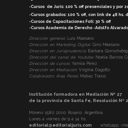
-Cursos
de Juris: 100 % off
presenciales y por 
-Cursos grabados: 100 % off, con link de 48 hs. 
-Cursos de Capacitaciones Foti: 30 % off
-Cursos Academia de Derecho -Adolfo Alvarado V
Dirección general:
Luis Maesano
Dirección en Marketing Digital:
Gino Maesano
Dirección
en Jurisprudencia:
Bárbara Gorrochateg
Dirección
del canal de Youtube:
Noelia Barrios 
Dirección
de cursos:
Yamila Pérez
Dirección
en Mediación:
Virginia Dagotto
Colaborador Área Penal:
Matías Traico
Institución formadora en Mediación Nº 27
de la provincia de Santa Fe, Resolución Nº 
Moreno 1580 2000 Rosario. Argentina.
Lunes a viernes de 9 a 14 hs.
editorial@editorialjuris.com
whatsapp -mens