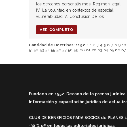
los derechos personalísimos. Régimen legal.
IV. La voluntad en contextos de especial
vulnerabilidad V. Conclusión.De los ...
VER COMPLETO
Cantidad de Doctrinas: 1192
/
1
2
3
4
5
6
7
8
9
10
51
52
53
54
55
56
57
58
59
60
61
62
63
64
65
66
67
Fundada en 1952. Decano de la prensa jurídica 
Información y capacitación jurídica de actuali
CLUB DE BENEFICIOS PARA SOCIOS de PLANES 1 
-30 % off en todas las editoriales jurídicas