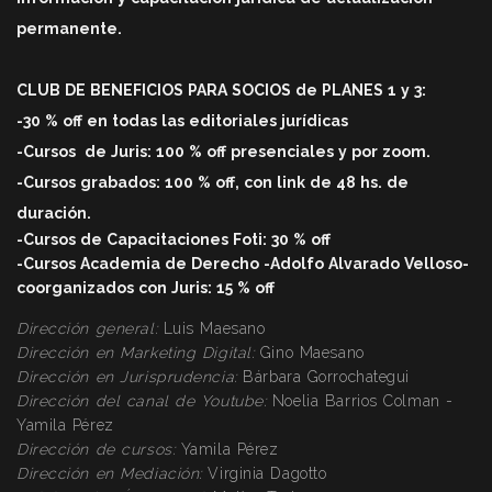
permanente.
CLUB DE BENEFICIOS PARA SOCIOS de PLANES 1 y 3:
-30 % off en todas las editoriales jurídicas
-Cursos
de Juris: 100 % off
presenciales y por zoom.
-Cursos grabados: 100 % off, con link de 48 hs. de
duració
n.
-Cursos de Capacitaciones Foti: 30 % off
-Cursos Academia de Derecho -Adolfo Alvarado Velloso-
coorganizados con Juris: 15 % off
Dirección general:
Luis Maesano
Dirección en Marketing Digital:
Gino Maesano
Dirección
en Jurisprudencia:
Bárbara Gorrochategui
Dirección
del canal de Youtube:
Noelia Barrios Colman -
Yamila Pérez
Dirección
de cursos:
Yamila Pérez
Dirección
en Mediación:
Virginia Dagotto