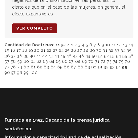
negativos de la prisionización en las personas, lo
cierto es que en el caso de las mujeres, en general el
efecto expansivo es ...
VER COMPLETO
Cantidad de Doctrinas: 1192
/
1
2
3
4
5
6
7
8
9
10
11
12
13
14
15
16
17
18
19
20
21
22
23
24
25
26
27
28
29
30
31
32
33
34
35
36
37
38
39
40
41
42
43
44
45
46
47
48
49
50
51
52
53
54
55
56
57
58
59
60
61
62
63
64
65
66
67
68
69
70
71
72
73
74
75
76
77
78
79
80
81
82
83
84
85
86
87
88
89
90
91
92
93
94
95
96
97
98
99
100
Fundada en 1952. Decano de la prensa jurídica
santafesina.
Información y capacitación jurídica de actualización