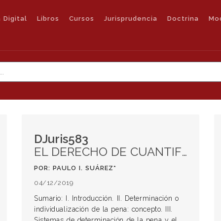
 Digital
Libros
Cursos
Jurisprudencia
Doctrina
Mo
DJuris583
EL DERECHO DE CUANTIFICACIÓN PENAL. DETERMINACIÓN E INDIVIDUALIZACIÓN DE LA PENA CRIMINAL. Primera parte
POR: PAULO I. SUÁREZ*
04/12/2019
Sumario: I. Introducción. II. Determinación o
individualización de la pena: concepto. III.
Sistemas de determinación de la pena y el