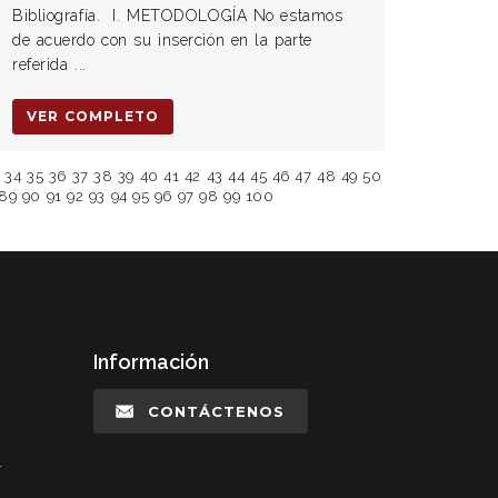
Bibliografía. I. METODOLOGÍA No estamos
de acuerdo con su inserción en la parte
referida ...
VER COMPLETO
34
35
36
37
38
39
40
41
42
43
44
45
46
47
48
49
50
89
90
91
92
93
94
95
96
97
98
99
100
Información
CONTÁCTENOS
l