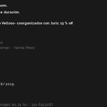
zoom.
de duració
n.
elloso- coorganizados con Juris: 15 % off
ui
Colman - Yamila Pérez
28/2019.
ajes las 24 hs.-:
341-6543087