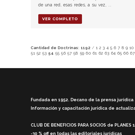
de una red, esas redes, a su vez, ...
VER COMPLETO
Cantidad de Doctrinas: 1192
/
1
2
3
4
5
6
7
8
9
10
51
52
53
54
55
56
57
58
59
60
61
62
63
64
65
66
67
Fundada en 1952. Decano de la prensa jurídica 
Información y capacitación jurídica de actuali
CLUB DE BENEFICIOS PARA SOCIOS de PLANES 1 
-30 % off en todas las editoriales jurídicas