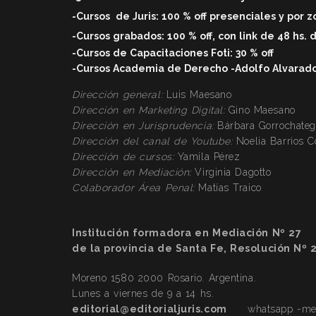
-Cursos
de Juris: 100 % off
presenciales y por 
-Cursos grabados: 100 % off, con link de 48 hs. 
-Cursos de Capacitaciones Foti: 30 % off
-Cursos Academia de Derecho -Adolfo Alvarado V
Dirección general:
Luis Maesano
Dirección en Marketing Digital:
Gino Maesano
Dirección
en Jurisprudencia:
Bárbara Gorrochateg
Dirección
del canal de Youtube:
Noelia Barrios 
Dirección
de cursos:
Yamila Pérez
Dirección
en Mediación:
Virginia Dagotto
Colaborador Área Penal:
Matías Traico
Institución formadora en Mediación Nº 27
de la provincia de Santa Fe, Resolución Nº 
Moreno 1580 2000 Rosario. Argentina.
Lunes a viernes de 9 a 14 hs.
editorial@editorialjuris.com
whatsapp -mens