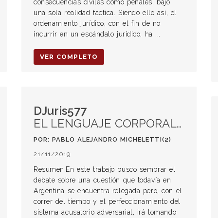
consecuencias civiles como penales, bajo
una sola realidad fáctica. Siendo ello así, el
ordenamiento jurídico, con el fin de no
incurrir en un escándalo jurídico, ha ...
VER COMPLETO
DJuris577
EL LENGUAJE CORPORAL COMO HERRAMIENTA EFICIENTE EN EL JUICIO POR JURADOS(1)
POR: PABLO ALEJANDRO MICHELETTI(2)
21/11/2019
Resumen:En este trabajo busco sembrar el
debate sobre una cuestión que todavía en
Argentina se encuentra relegada pero, con el
correr del tiempo y el perfeccionamiento del
sistema acusatorio adversarial, irá tomando