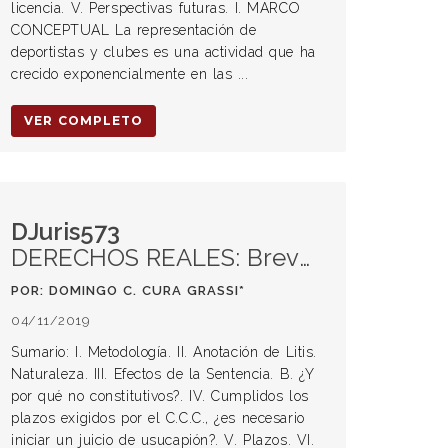
licencia. V. Perspectivas futuras. I. MARCO
CONCEPTUAL La representación de
deportistas y clubes es una actividad que ha
crecido exponencialmente en las ...
VER COMPLETO
DJuris573
DERECHOS REALES: Breves y novedosas reflexiones referidas al tratamiento de la Prescripción Adquisitiva en el Código Civil y Comercial. Propuestas superadoras
POR: DOMINGO C. CURA GRASSI*
04/11/2019
Sumario: I. Metodología. II. Anotación de Litis.
Naturaleza. III. Efectos de la Sentencia. B. ¿Y
por qué no constitutivos?. IV. Cumplidos los
plazos exigidos por el C.C.C., ¿es necesario
iniciar un juicio de usucapión?. V. Plazos. VI.