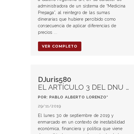
administradora de un sistema de “Medicina
Prepaga”, al reintegro de las sumas
dinerarias que hubiere percibido como
consecuencia de aplicar diferencias de
precios ...
VER COMPLETO
DJuris580
EL ARTÍCULO 3 DEL DNU 669/2019. Algunas reflexiones previas respecto a su vigencia temporal. Los alcances no deseados del decreto y los trabajadores “beneficiados”
POR: PABLO ALBERTO LORENZO*
29/11/2019
El lunes 30 de septiembre de 2019 y
enmarcado en un contexto de inestabilidad
económica, financiera y política que viene