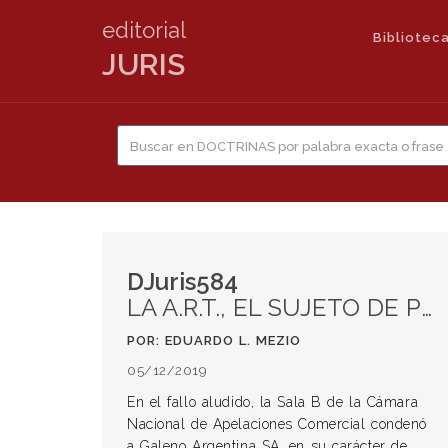
editorial
Biblioteca
JURIS
DJuris584
LA A.R.T., EL SUJETO DE PREFERENTE TUTELA Y LOS DAÑOS PUNITIVOS. Comentario al fallo “Proconsumer c/ Galeno Argentina SA s/ Ordinario”, Sala B de la CNA Com, 28 agosto 2019*
POR: EDUARDO L. MEZIO
05/12/2019
En el fallo aludido, la Sala B de la Cámara
Nacional de Apelaciones Comercial condenó
a Galeno Argentina SA, en su carácter de