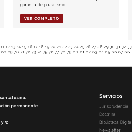
garantía de pluralismo ...
VER COMPLETO
11
12
13
14
15
16
17
18
19
20
21
22
23
24
25
26
27
28
29
30
31
32
33
68
69
70
71
72
73
74
75
76
77
78
79
80
81
82
83
84
85
86
87
88
Servicios
santafesina.
zación permanente.
Jurisprudencia
Doctrina
y 3:
Biblioteca Digita
Newsletter