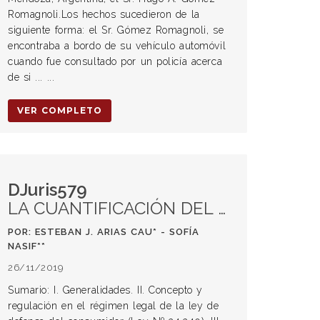
Romagnoli.Los hechos sucedieron de la
siguiente forma: el Sr. Gómez Romagnoli, se
encontraba a bordo de su vehículo automóvil
cuando fue consultado por un policía acerca
de si ... ...
VER COMPLETO
DJuris579
LA CUANTIFICACIÓN DEL DAÑO PUNITIVO MEDIANTE FÓRMULAS COMO HERRAMIENTA TÉCNICA PARA INCREMENTAR SU APLICACIÓN
POR: ESTEBAN J. ARIAS CAU* - SOFÍA
NASIF**
26/11/2019
Sumario: I. Generalidades. II. Concepto y
regulación en el régimen legal de la ley de