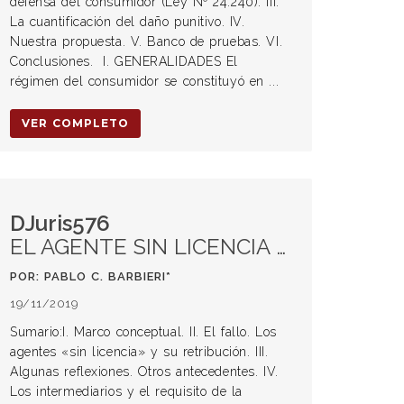
defensa del consumidor (Ley Nº 24.240). III.
La cuantificación del daño punitivo. IV.
Nuestra propuesta. V. Banco de pruebas. VI.
Conclusiones. I. GENERALIDADES El
régimen del consumidor se constituyó en ...
VER COMPLETO
DJuris576
EL AGENTE SIN LICENCIA EN EL FÚTBOL. UN NUEVO HITO JURISPRUDENCIAL. Análisis conforme a la reglamentación actual. Perspectivas futuras
POR: PABLO C. BARBIERI*
19/11/2019
Sumario:I. Marco conceptual. II. El fallo. Los
agentes «sin licencia» y su retribución. III.
Algunas reflexiones. Otros antecedentes. IV.
Los intermediarios y el requisito de la