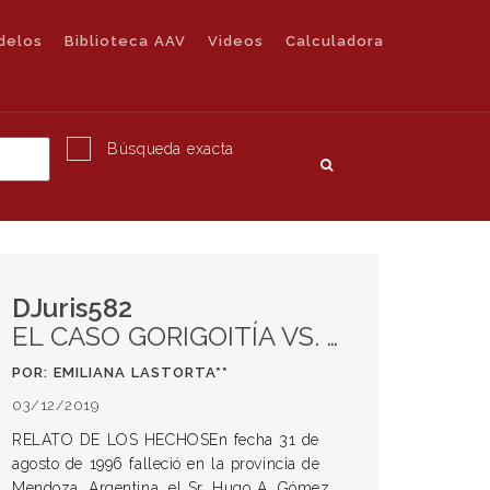
delos
Biblioteca AAV
Videos
Calculadora
Búsqueda exacta
DJuris582
EL CASO GORIGOITÍA VS. ARGENTINA: LA CORTE INTERAMERICANA DE DERECHOS HUMANOS NUEVAMENTE DECLARA AL ESTADO ARGENTINO RESPONSABLE POR VIOLAR EL DERECHO A RECURRIR UN FALLO EN MATERIA PENAL*
POR: EMILIANA LASTORTA**
03/12/2019
RELATO DE LOS HECHOSEn fecha 31 de
agosto de 1996 falleció en la provincia de
Mendoza, Argentina, el Sr. Hugo A. Gómez