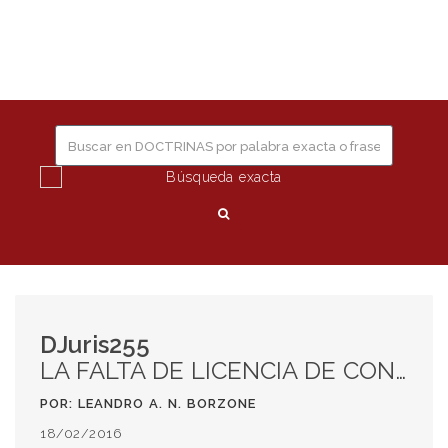
editorial
Togg
JURIS
navig
Búsqueda exacta
DJuris255
LA FALTA DE LICENCIA DE CONDUCIR Y SU INCIDENCIA EN LA RESPONSABILIDAD DERIVADA DE UN ACCIDENTE DE TRÁNSITO. Comentario a fallo
POR: LEANDRO A. N. BORZONE
18/02/2016