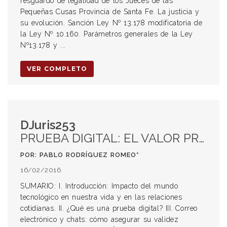
resguardo de legalidad de los Jueces de las
Pequeñas Cusas Provincia de Santa Fe. La justicia y
su evolución. Sanción Ley Nº 13.178 modificatoria de
la Ley Nº 10.160. Parámetros generales de la Ley
Nº13.178 y ...
VER COMPLETO
DJuris253
PRUEBA DIGITAL: EL VALOR PROBATORIO DE LOS CORREOS ELECTRÓNICOS Y CHATS PARA SER UTILIZADOS EN UN PROCESO JUDICIAL
POR: PABLO RODRÍGUEZ ROMEO*
16/02/2016
SUMARIO: I. Introducción: Impacto del mundo
tecnológico en nuestra vida y en las relaciones
cotidianas. II. ¿Qué es una prueba digital? III. Correo
electrónico y chats: cómo asegurar su validez