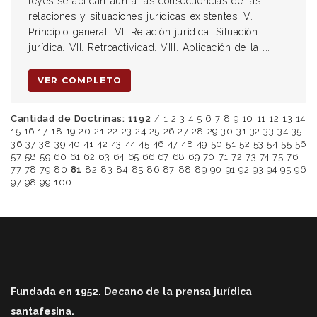
leyes se aplican aun a las consecuencias de las
relaciones y situaciones jurídicas existentes. V.
Principio general. VI. Relación jurídica. Situación
jurídica. VII. Retroactividad. VIII. Aplicación de la ...
VER COMPLETO
Cantidad de Doctrinas: 1192
/
1
2
3
4
5
6
7
8
9
10
11
12
13
14
15
16
17
18
19
20
21
22
23
24
25
26
27
28
29
30
31
32
33
34
35
36
37
38
39
40
41
42
43
44
45
46
47
48
49
50
51
52
53
54
55
56
57
58
59
60
61
62
63
64
65
66
67
68
69
70
71
72
73
74
75
76
77
78
79
80
81
82
83
84
85
86
87
88
89
90
91
92
93
94
95
96
97
98
99
100
Fundada en 1952. Decano de la prensa jurídica
santafesina.