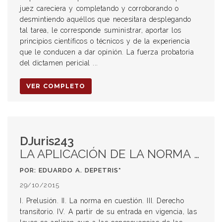
juez careciera y completando y corroborando o
desmintiendo aquéllos que necesitara desplegando
tal tarea, le corresponde suministrar, aportar los
principios científicos o técnicos y de la experiencia
que le conducen a dar opinión. La fuerza probatoria
del dictamen pericial ...
VER COMPLETO
DJuris243
LA APLICACIÓN DE LA NORMA EN EL TIEMPO Y EN EL ESPACIO. CONFLICTOS ENTRE EL NUEVO CÓDIGO CIVIL Y COMERCIAL Y EL DERECHO DEL TRABAJO
POR: EDUARDO A. DEPETRIS*
29/10/2015
I. Prelusión. II. La norma en cuestión. III. Derecho
transitorio. IV. A partir de su entrada en vigencia, las