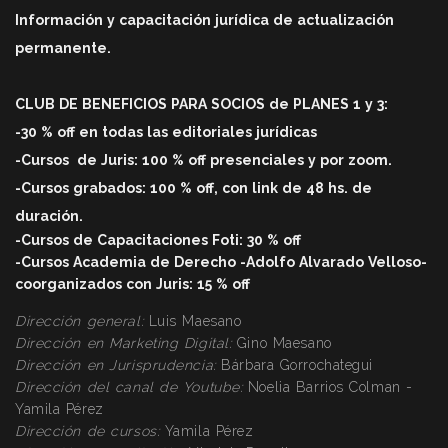
Información y capacitación jurídica de actualización
permanente.
CLUB DE BENEFICIOS PARA SOCIOS de PLANES 1 y 3:
-30 % off en todas las editoriales jurídicas
-Cursos
de Juris: 100 % off
presenciales y por zoom.
-Cursos grabados: 100 % off, con link de 48 hs. de
duració
n.
-Cursos de Capacitaciones Foti: 30 % off
-Cursos Academia de Derecho -Adolfo Alvarado Velloso-
coorganizados con Juris: 15 % off
Dirección general:
Luis Maesano
Dirección en Marketing Digital:
Gino Maesano
Dirección
en Jurisprudencia:
Bárbara Gorrochategui
Dirección
del canal de Youtube:
Noelia Barrios Colman -
Yamila Pérez
Dirección
de cursos:
Yamila Pérez