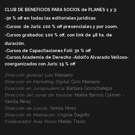
CLUB DE BENEFICIOS PARA SOCIOS de PLANES 1 y 3:
-30 % off en todas las editoriales jurídicas
-Cursos
de Juris: 100 % off
presenciales y por zoom.
-Cursos grabados: 100 % off, con link de 48 hs. de
duració
n.
-Cursos de Capacitaciones Foti: 30 % off
-Cursos Academia de Derecho -Adolfo Alvarado Velloso-
coorganizados con Juris: 15 % off
Dirección general:
Luis Maesano
Dirección en Marketing Digital:
Gino Maesano
Dirección
en Jurisprudencia:
Bárbara Gorrochategui
Dirección
del canal de Youtube:
Noelia Barrios Colman -
Yamila Pérez
Dirección
de cursos:
Yamila Pérez
Dirección
en Mediación:
Virginia Dagotto
Colaborador Área Penal:
Matías Traico