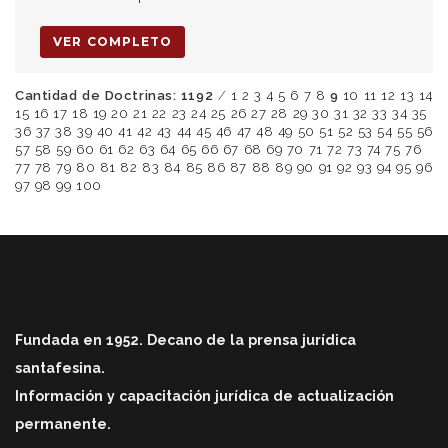
VER COMPLETO
Cantidad de Doctrinas: 1192
/
1
2
3
4
5
6
7
8
9
10
11
12
13
14
15
16
17
18
19
20
21
22
23
24
25
26
27
28
29
30
31
32
33
34
35
36
37
38
39
40
41
42
43
44
45
46
47
48
49
50
51
52
53
54
55
56
57
58
59
60
61
62
63
64
65
66
67
68
69
70
71
72
73
74
75
76
77
78
79
80
81
82
83
84
85
86
87
88
89
90
91
92
93
94
95
96
97
98
99
100
Fundada en 1952. Decano de la prensa jurídica
santafesina.
Información y capacitación jurídica de actualización
permanente.