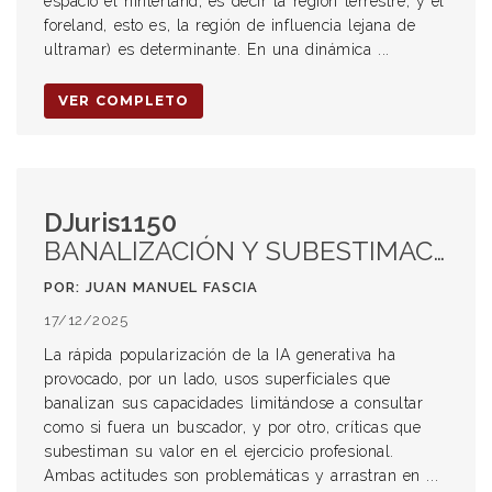
espacio el hinterland, es decir la región terrestre, y el
foreland, esto es, la región de influencia lejana de
ultramar) es determinante. En una dinámica ...
VER COMPLETO
DJuris1150
BANALIZACIÓN Y SUBESTIMACIÓN DEL USO DE LA IA GENERATIVA (IAG) EN EL DERECHO
POR: JUAN MANUEL FASCIA
17/12/2025
La rápida popularización de la IA generativa ha
provocado, por un lado, usos superficiales que
banalizan sus capacidades limitándose a consultar
como si fuera un buscador, y por otro, críticas que
subestiman su valor en el ejercicio profesional.
Ambas actitudes son problemáticas y arrastran en ...