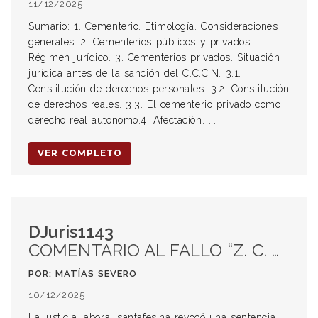
11/12/2025
Sumario: 1. Cementerio. Etimología. Consideraciones
generales. 2. Cementerios públicos y privados.
Régimen jurídico. 3. Cementerios privados. Situación
jurídica antes de la sanción del C.C.C.N. 3.1.
Constitución de derechos personales. 3.2. Constitución
de derechos reales. 3.3. El cementerio privado como
derecho real autónomo.4. Afectación. ...
VER COMPLETO
DJuris1143
COMENTARIO AL FALLO “Z. C. A. C/ CLUB NÁUTICO EL QUILLÁ” DE LA SALA II DE LA CÁMARA DE APELACIONES EN LO LABORAL DE SANTA FE.
POR: MATÍAS SEVERO
10/12/2025
La justicia laboral santafesina revocó una sentencia