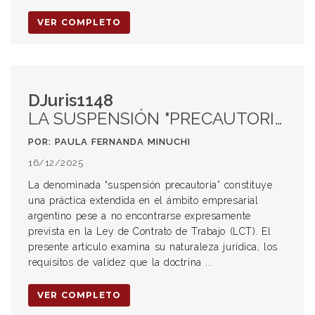
VER COMPLETO
DJuris1148
LA SUSPENSIÓN "PRECAUTORIA" EN EL DERECHO DEL TRABAJO ARGENTINO: AUSENCIA DE TIPIFICACIÓN LEGAL, INDETERMINACIÓN CAUSAL Y TUTELA REFORZADA DEL DERECHO DE DEFENSA
POR: PAULA FERNANDA MINUCHI
16/12/2025
La denominada “suspensión precautoria” constituye
una práctica extendida en el ámbito empresarial
argentino pese a no encontrarse expresamente
prevista en la Ley de Contrato de Trabajo (LCT). El
presente artículo examina su naturaleza jurídica, los
requisitos de validez que la doctrina ...
VER COMPLETO