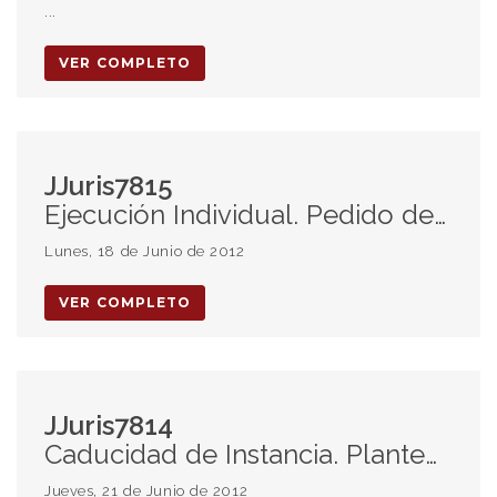
...
VER COMPLETO
JJuris7815
Ejecución Individual. Pedido de Quiebra. Improcedencia de Ejercicio Paralelo de Ambas Vías. Acción Colectiva como Vía Subsidiaria.
Lunes, 18 de Junio de 2012
VER COMPLETO
JJuris7814
Caducidad de Instancia. Planteo Extemporáneo. Interpretación Estricta y Restrictiva. Accidente con Herramienta de Trabajo (sierra eléctrica). Responsabilidad del Derecho Común. Riesgo o Vicio de la Cosa. Sistema de la Causalidad Adecuada. Causalidad Jurídica. Doctrina de los Actos Propios. Principio de Buena Fe. Sistema Indemnizatorio del Derecho Laboral y del Derecho Común. Diferencias. Art. 17 de la Ley 9.688 y Art. 16 de la ley 24.028. Naturaleza Extracontractual. Deber de Seguridad. Subcontratación. Responsabilidad Solidaria. Daño Material. Dimensión del Resarcimiento. Capitalización de Intereses. Inadmisibilidad. Mora Automática.
Jueves, 21 de Junio de 2012