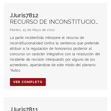
JJuris7812
RECURSO DE INCONSTITUCIONALIDAD. CUESTION PROCESAL. CONCURSO PREVENTIVO. ETAPAS. REVISION. HONORARIOS. REGULACION. OBLIGACIÓN DE PAGO POR ALGUNOS DE LOS VENCEDORES. AFECTACIÓN AL PRINCIPIO “pars conditio creditorum”. APARTAMIENTO DE LA DOCTRINA DEL PLENARIO “Autos Sprint” Y DEL TOPE REGULATORIO LEGAL. RECURSO DE INCONSTITUCIONALIDAD. INADMISIBILIDAD. FUNDAMENTOS. TAXATIVIDAD DE LOS SUPUESTOS. AUSENCIA DE ARBITRARIEDAD. REITERACIÓN DE LOS ARGUMENTOS DE LA EXPRESIÓN DE AGRAVIOS.
Martes, 15 de Mayo de 2012
La parte incidentista interpone el recurso de
inconstitucionalidad contra la sentencia que pretende
atribuir a la regulación de honorarios posterior al
concurso un carácter integrativo con la resolución del
incidente de revisión interpuesto por alguno de los
acreedores, apartándose de este modo del plenario
“Autos
VER COMPLETO
JJuris7811