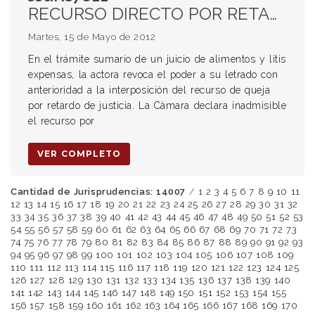
RECURSO DIRECTO POR RETARDADA JUSTICIA. presentado por abogado sin legitimación activa. Poder revocado por la actora con anterioridad a la promoción del remedio procesal.
Martes, 15 de Mayo de 2012
En el trámite sumario de un juicio de alimentos y litis
expensas, la actora revoca el poder a su letrado con
anterioridad a la interposición del recurso de queja
por retardo de justicia. La Cámara declara inadmisible
el recurso por
VER COMPLETO
Cantidad de Jurisprudencias: 14007
/
1
2
3
4
5
6
7
8
9
10
11
12
13
14
15
16
17
18
19
20
21
22
23
24
25
26
27
28
29
30
31
32
33
34
35
36
37
38
39
40
41
42
43
44
45
46
47
48
49
50
51
52
53
54
55
56
57
58
59
60
61
62
63
64
65
66
67
68
69
70
71
72
73
74
75
76
77
78
79
80
81
82
83
84
85
86
87
88
89
90
91
92
93
94
95
96
97
98
99
100
101
102
103
104
105
106
107
108
109
110
111
112
113
114
115
116
117
118
119
120
121
122
123
124
125
126
127
128
129
130
131
132
133
134
135
136
137
138
139
140
141
142
143
144
145
146
147
148
149
150
151
152
153
154
155
156
157
158
159
160
161
162
163
164
165
166
167
168
169
170