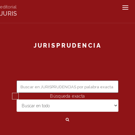
editorial
Togg
JURIS
navig
JURISPRUDENCIA
Búsqueda exacta