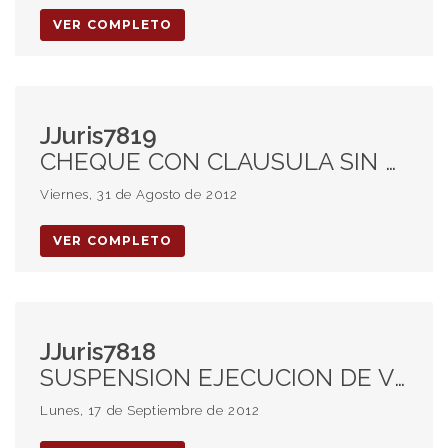
VER COMPLETO
JJuris7819
CHEQUE CON CLAUSULA SIN PROTESTO. ADULTERACION DEL IMPORTE. OBLIGACION CAMBIARIA. ABUSO DE FIRMA EN BLANCO. VENCIMIENTO PLAZO DE INTEGRACION. DOCUMENTO SIMPLE QUIROGRAFO.
Viernes, 31 de Agosto de 2012
VER COMPLETO
JJuris7818
SUSPENSION EJECUCION DE VIVIENDA UNICA. PRORROGA. COMPUTO DE PLAZOS LEGALES. INTERPRETACION, DIAS HABILES JUDICIALES. LEY 13116, 13150 Y 13180. CARACTER ORDENATORIO. VIVIENDA DIGNA Y PROTECCION INTEGRAL DE LA FAMILIA
Lunes, 17 de Septiembre de 2012