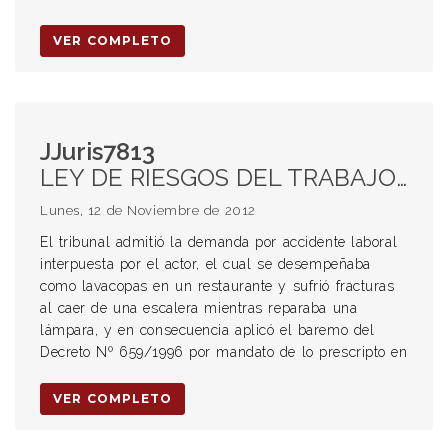
VER COMPLETO
JJuris7813
LEY DE RIESGOS DEL TRABAJO. Ley Aplicable. Retroactividad de la Ley. Accidente de Trabajo. Aseguradoras de Riesgos de Trabajo. Indemnización por Accidente de Trabajo.
Lunes, 12 de Noviembre de 2012
El tribunal admitió la demanda por accidente laboral
interpuesta por el actor, el cual se desempeñaba
como lavacopas en un restaurante y sufrió fracturas
al caer de una escalera mientras reparaba una
lámpara, y en consecuencia aplicó el baremo del
Decreto Nº 659/1996 por mandato de lo prescripto en
VER COMPLETO