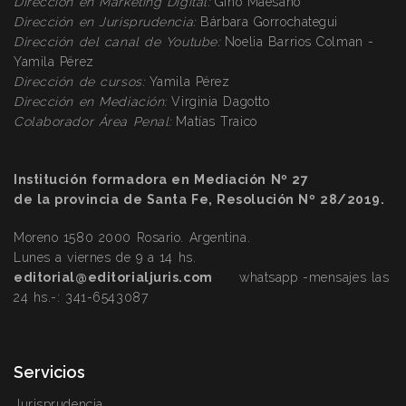
Dirección en Marketing Digital:
Gino Maesano
Dirección
en Jurisprudencia:
Bárbara Gorrochategui
Dirección
del canal de Youtube:
Noelia Barrios Colman -
Yamila Pérez
Dirección
de cursos:
Yamila Pérez
Dirección
en Mediación:
Virginia Dagotto
Colaborador Área Penal:
Matías Traico
Institución formadora en Mediación Nº 27
de la provincia de Santa Fe, Resolución Nº 28/2019.
Moreno 1580 2000 Rosario. Argentina.
Lunes a viernes de 9 a 14 hs.
editorial@editorialjuris.com
whatsapp -mensajes las
24 hs.-:
341-6543087
Servicios
Jurisprudencia