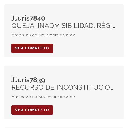
JJuris7840
QUEJA. INADMISIBILIDAD. RÉGIMEN PATRIMONIAL DEL MATRIMONIO. CALIFICACION DE BIENES. BIENES GANANCIALES. BIENES PROPIOS.
Martes, 20 de Noviembre de 2012
VER COMPLETO
JJuris7839
RECURSO DE INCONSTITUCIONALIDAD. PROCEDENCIA. FUNDAMENTOS APARENTES. CONTRATO DE SEGURO DE RETIRO. INCUMPLIMIENTO CONTRACTUAL. DAÑOS. JUICIO. NULIDAD. COMPETENCIA FEDERAL
Martes, 20 de Noviembre de 2012
VER COMPLETO