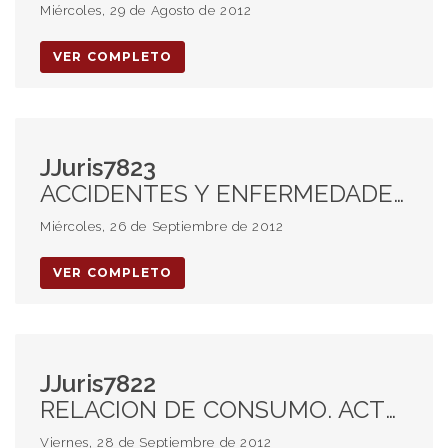
Miércoles, 29 de Agosto de 2012
VER COMPLETO
JJuris7823
ACCIDENTES Y ENFERMEDADES LABORALES. RECLAMO ADMINISTRATIVO. INDEMNIZACION POR HIPOACUSIA. TRABAJO CON MAQUINARIA RUIDOSA SIN PROTECCION ADECUADA. COSA RIESGOSA. CONDUCTA EN JUICIO. VALOR PROBATORIO. APTITUD LABORAL DISMINUIDA. CAUSALIDAD ADECUADA.
Miércoles, 26 de Septiembre de 2012
VER COMPLETO
JJuris7822
RELACION DE CONSUMO. ACTUACION DEL GESTOR. DEBER DE INFORMACION. ETAPA PRECONTRACTUAL. DAÑO MORAL.
Viernes, 28 de Septiembre de 2012