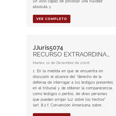
un vicio capaz de provocar una nulidad
absoluta y
VER COMPLETO
JJuris5074
RECURSO EXTRAORDINARIO. Procedencia. Alcance del derecho de defensa a interrogar testigos. PROCESO PENAL. PRUEBA. Declaraciones incorporadas por lectura. GARANTÍAS CONSTITUCIONALES. Violación. DEFENSA EN JUICIO. DEBIDO PROCESO. Derecho de la defensa a controlar la prueba que se incorpora al proceso.
Martes, 12 de Diciembre de 2006
1. En la medida en que se encuentra en
discusión el alcance del "derecho de la
defensa de interrogar a los testigos presentes
en el tribunal y de obtener la comparecencia,
como testigos o peritos, de otras personas
que puedan arrojar luz sobre los hechos"
(art. 8.2.f, Convención Americana sobre ...