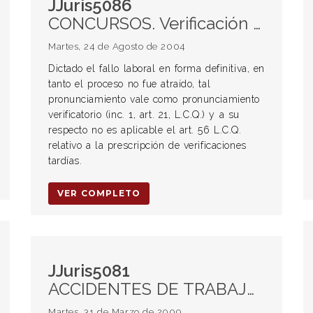
JJuris5086
CONCURSOS. Verificación de créditos. Sentencia laboral.
Martes, 24 de Agosto de 2004
Dictado el fallo laboral en forma definitiva, en
tanto el proceso no fue atraído, tal
pronunciamiento vale como pronunciamiento
verificatorio (inc. 1, art. 21, L.C.Q.) y a su
respecto no es aplicable el art. 56 L.C.Q.
relativo a la prescripción de verificaciones
tardías.
VER COMPLETO
JJuris5081
ACCIDENTES DE TRABAJO. RIESGOS DEL TRABAJO. ASEGURADORAS DE RIESGOS DEL TRABAJO (ART). Ley 24.557. Función preventiva en materia de accidentes y enfermedades del trabajo. DEBER DE CONTROL. Art. 14 Bis CN. Tratados Internacionales. Protección de la salud y de la integridad física del trabajador. Daños y perjuicios. Muerte del trabajador. Acción civil. RESPONSABILIDAD CIVIL DE LA ART. Procedencia. Omisión o cumplimiento deficiente por parte de la ART de sus deberes legales. DISIDENCIA: ACCION CIVIL. Opción. Régimen indemnizatorio. Prueba. Reparación plena. Acumulación de un sistema basado en la seguridad social con uno civil. Improcedencia. Responsabilidad civil de la ART por omisiones de los deberes de control y prevención. Improcedencia. Necesidad de demostrar el nexo adecuado de causalidad entre la omisión y el daño.
Martes, 31 de Marzo de 2009