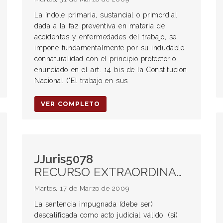
La índole primaria, sustancial o primordial
dada a la faz preventiva en materia de
accidentes y enfermedades del trabajo, se
impone fundamentalmente por su indudable
connaturalidad con el principio protectorio
enunciado en el art. 14 bis de la Constitución
Nacional ("El trabajo en sus
VER COMPLETO
JJuris5078
RECURSO EXTRAORDINARIO. Procedencia. REFORMATIO IN PEJUS. Indebido agravamiento de la situación de la única apelante. GARANTÍAS CONSTITUCIONALES. Defensa en juicio y propiedad. Violación.
Martes, 17 de Marzo de 2009
La sentencia impugnada (debe ser)
descalificada como acto judicial válido, (si)