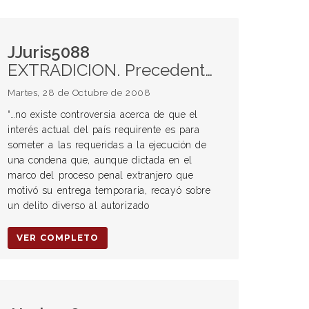
JJuris5088
EXTRADICION. Precedente de Fallos, 325:2777. Interés actual del país requirente. Principio de especialidad. Trámite judicial. Extensión de los efectos. Inobservancia de los artículos 32 y 33 de la ley 24.767. Declaración de nulidad de oficio. Debido proceso y defensa en juicio.
Martes, 28 de Octubre de 2008
“…no existe controversia acerca de que el
interés actual del país requirente es para
someter a las requeridas a la ejecución de
una condena que, aunque dictada en el
marco del proceso penal extranjero que
motivó su entrega temporaria, recayó sobre
un delito diverso al autorizado
VER COMPLETO