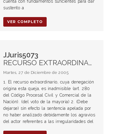
cuenta con fundamentos suficientes para dar
sustento a
VER COMPLETO
JJuris5073
RECURSO EXTRAORDINARIO. Inadmisibilidad. PROCESO PENAL. PRIVACIÓN DE LA LIBERTAD. Error de las instituciones estatales. Homónimo imputado que no se comparece ante requerimiento judicial. RESARCIMIENTO ECONÓMICO. Procedencia.
Martes, 27 de Diciembre de 2005
1. El recurso extraordinario, cuya denegación
origina esta queja, es inadmisible (art. 280
del Código Procesal Civil y Comercial de la
Nación). (del voto de la mayoría) 2. (Debe
dejarse) sin efecto la sentencia apelada por
no haber analizado debidamente los agravios
del actor referentes a las irregularidades del