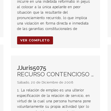
incurre en una indebida reformatio in pejus
al colocar a la única apelante en peor
situación que la resultante del
pronunciamiento recurrido, lo que implica
una violación en forma directa e inmediata
de las garantías constitucionales de
VER COMPLETO
JJuris5075
RECURSO CONTENCIOSO ADMINISTRATIVO. Improcedencia. Abogado que firma convenio de locación de servicios como procurador fiscal. EMPLEO PÚBLICO. LOCACIÓN DE SERVICIOS. Caracteres jurídicos. Diferencias.
Sábado, 20 de Diciembre de 2008
1. La relación de empleo es una ulterior
especificación de la relación de servicio, en
virtud de la cual una persona humana pone
voluntariamente su propia actividad (por lo