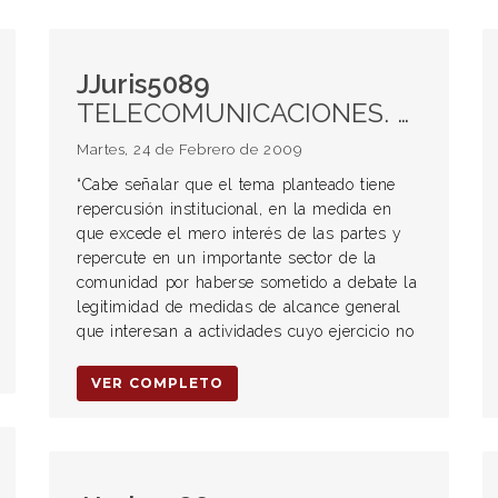
JJuris5089
TELECOMUNICACIONES. Declaración de inconstitucionalidad de los arts. 1° y 2° de la ley 25.873 y del decreto 1563/04. Intervención de comunicaciones telefónicas y por Internet. Derecho a la intimidad y a la privacidad. Ejercicio profesional del abogado. Secreto profesional. ACCION COLECTIVA. Derechos de incidencia colectiva referentes a intereses individuales homogéneos. Ausencia de ley reglamentaria. Requisitos. Procedencia. Adhesión del Colegio Público de Abogados de la Capital Federal y la Federación Argentina de Colegios de Abogados. Derecho de defensa en juicio.
Martes, 24 de Febrero de 2009
“Cabe señalar que el tema planteado tiene
repercusión institucional, en la medida en
que excede el mero interés de las partes y
repercute en un importante sector de la
comunidad por haberse sometido a debate la
legitimidad de medidas de alcance general
que interesan a actividades cuyo ejercicio no
VER COMPLETO