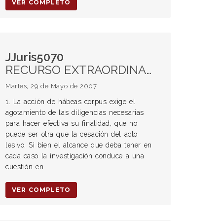
VER COMPLETO
JJuris5070
RECURSO EXTRAORDINARIO. Procedencia. Aplicación del procedimiento de hábeas corpus. HÁBEAS CORPUS. Finalidad. DEFENSA EN JUICIO. Necesidad de protección de la garantía. Derecho a ser oído.
Martes, 29 de Mayo de 2007
1. La acción de hábeas corpus exige el
agotamiento de las diligencias necesarias
para hacer efectiva su finalidad, que no
puede ser otra que la cesación del acto
lesivo. Si bien el alcance que deba tener en
cada caso la investigación conduce a una
cuestión en
VER COMPLETO