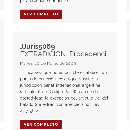
para ordenar, conducir o
VER COMPLETO
JJuris5069
EXTRADICIÓN. Procedencia. TRATADO DE EXTRADICIÓN. Aplicación de sus normas. Opción de ser juzgado en el país del que es nacional. PODER EJECUTIVO. Autoridad competente para decidir sobre la opción a ser juzgado en el país del que es nacional. DERECHO INTERNACIONAL DE LOS DERECHOS HUMANOS. Aplicación. Necesidad de computar el tiempo de privación de libertad sufrido en el país requerido de extradición.
Martes, 10 de Marzo de 2009
1. Toda vez que no es posible establecer un
punto de conexión lógico que suscite la
jurisdicción penal internacional argentina
(articulo 1° del Código Penal), carece de
operatividad la excepción del artículo 7.a. del
tratado (de extradición aprobado por Ley
23.719). 2.
VER COMPLETO