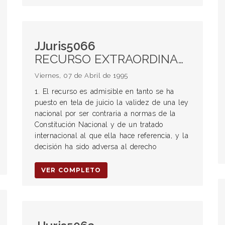
JJuris5066
RECURSO EXTRAORDINARIO. Procedencia. Cuestionamiento de una ley nacional contraria a preceptos de jerarquía constitucional. RECURSO DE CASACIÓN. Limitación para su procedencia basada en el monto de pena. Inconstitucionalidad. CÁMARA DE CASACIÓN PENAL. Tribunal intermedio. GARANTÍAS CONSTITUCIONALES. DOBLE INSTANCIA. Garantía mínima. CONVENCIÓN AMERICANA SOBRE DERECHOS HUMANOS. Interpretación y aplicación de sus normas.
Viernes, 07 de Abril de 1995
1. El recurso es admisible en tanto se ha
puesto en tela de juicio la validez de una ley
nacional por ser contraria a normas de la
Constitución Nacional y de un tratado
internacional al que ella hace referencia, y la
decisión ha sido adversa al derecho
VER COMPLETO