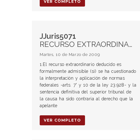
VER COMPLETO
JJuris5071
RECURSO EXTRAORDINARIO. Procedencia. Cuestionamiento de la interpretación y aplicación de normas federales. Apartamiento de la norma aplicable sin fundamento suficiente e idóneo. EMERGENCIA ECONÓMICA Y FINANCIERA. Abandono del régimen de convertibilidad. Cláusula indexatoria en un contrato. Invalidez.
Martes, 10 de Marzo de 2009
1.El recurso extraordinario deducido es
formalmente admisible (si) se ha cuestionado
la interpretación y aplicación de normas
federales -arts. 7° y 10 de la ley 23.928- y la
sentencia definitiva del superior tribunal de
la causa ha sido contraria al derecho que la
apelante
VER COMPLETO