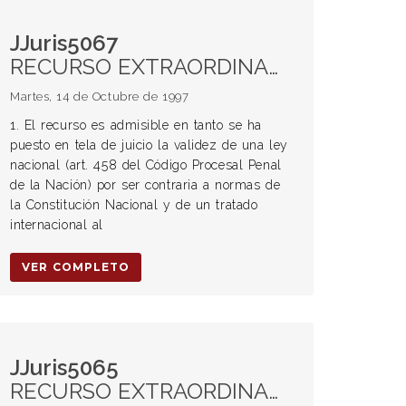
JJuris5067
RECURSO EXTRAORDINARIO. Procedencia. DERECHO A RECURRIR. Planteo de inconstitucionalidad de la limitación para apelar por parte del Ministerio Fiscal -Art. 458. CPPN.- PROCESO PENAL. GARANTÍAS CONSTITUCIONALES. DOBLE INSTANCIA. IGUALDAD ANTE LA LEY. Interpretación y alcances. TRATADOS INTERNACIONALES DE DERECHOS HUMANOS. Interpretación y aplicación.
Martes, 14 de Octubre de 1997
1. El recurso es admisible en tanto se ha
puesto en tela de juicio la validez de una ley
nacional (art. 458 del Código Procesal Penal
de la Nación) por ser contraria a normas de
la Constitución Nacional y de un tratado
internacional al
VER COMPLETO
JJuris5065
RECURSO EXTRAORDINARIO. Procedencia. Violación de garantías constitucionales. DEFENSA EN JUICIO. DEBIDO PROCESO. Violación. Control jurisdiccional de oficio. ACUSACIÓN FISCAL. Pedido de absolución por parte del fiscal. Condena a pesar de ausencia de acusación. NULIDAD. Procedencia.