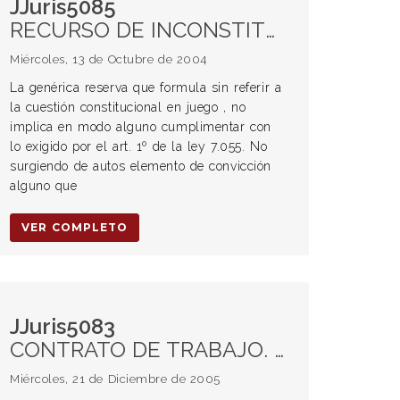
JJuris5085
RECURSO DE INCONSTITUCIONALIDAD. Admisibilidad. Reserva genérica. CONTRATO DE TRABAJO. Pasantías.
Miércoles, 13 de Octubre de 2004
La genérica reserva que formula sin referir a
la cuestión constitucional en juego , no
implica en modo alguno cumplimentar con
lo exigido por el art. 1º de la ley 7.055. No
surgiendo de autos elemento de convicción
alguno que
VER COMPLETO
JJuris5083
CONTRATO DE TRABAJO. Incapacidad laboral. Prescripción
Miércoles, 21 de Diciembre de 2005