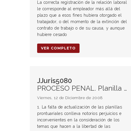
La correcta registración de la relación laboral
le corresponde al empleador más allá del
plazo que a esos fines hubiera otorgado el
trabajador, o del momento de la extinción del
contrato de trabajo o de su causa, y aunque
hubiere cesado
VER COMPLETO
JJuris5080
PROCESO PENAL. Planilla prontuarial. Necesidad de su actualización. TRIBUNALES PENALES. Necesidad de comunicar decisiones que modifiquen la situación procesal de una persona sometida a proceso.
Viernes, 12 de Diciembre de 2008
1. La falta de actualización de las planillas
prontuariales conlleva notorios perjuicios e
inconvenientes en la consideración de los
temas que hacen a la libertad de las