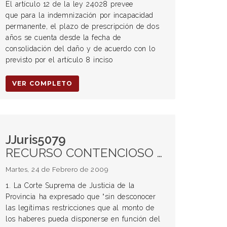
El artículo 12 de la ley 24028 prevee
que para la indemnización por incapacidad
permanente, el plazo de prescripción de dos
años se cuenta desde la fecha de
consolidación del daño y de acuerdo con lo
previsto por el artículo 8 inciso
VER COMPLETO
JJuris5079
RECURSO CONTENCIOSO ADMINISTRATIVO. Procedencia. Reajuste de haber jubilatorio. RÉGIMEN PREVISIONAL. Derecho a jubilación móvil. Ajuste según el monto que percibe el personal activo en la misma función que desempeñó el pasivo.
Martes, 24 de Febrero de 2009
1. La Corte Suprema de Justicia de la
Provincia ha expresado que “sin desconocer
las legítimas restricciones que al monto de
los haberes pueda disponerse en función del