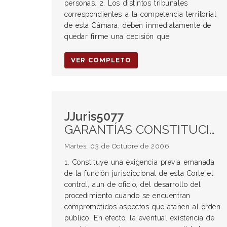
personas. 2. Los distintos tribunales
correspondientes a la competencia territorial
de esta Cámara, deben inmediatamente de
quedar firme una decisión que
VER COMPLETO
JJuris5077
GARANTÍAS CONSTITUCIONALES. Respeto. Control jurisdiccional de la vigencia de garantías constitucionales. DEFENSA PENAL. Ejercicio efectivo en el proceso. Necesidad de defensa técnica a todo justiciable. DERECHO A RECURRIR. Recurso in pauperis de un detenido. Validez. Apartamiento del defensor por mal desempeño de su labor profesional.
Martes, 03 de Octubre de 2006
1. Constituye una exigencia previa emanada
de la función jurisdiccional de esta Corte el
control, aun de oficio, del desarrollo del
procedimiento cuando se encuentran
comprometidos aspectos que atañen al orden
público. En efecto, la eventual existencia de