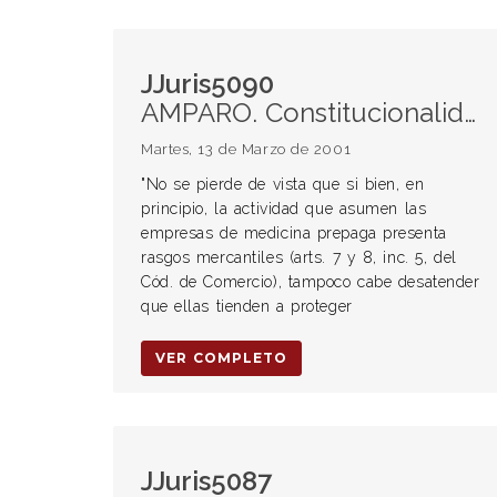
JJuris5090
AMPARO. Constitucionalidad de la ley 24754. EMPRESAS DE MEDICINA PREPAGA: Obligación de brindar cobertura respecto de los riesgos derivados de la drogadicción y del contagio del virus HIV (sida)
Martes, 13 de Marzo de 2001
"No se pierde de vista que si bien, en
principio, la actividad que asumen las
empresas de medicina prepaga presenta
rasgos mercantiles (arts. 7 y 8, inc. 5, del
Cód. de Comercio), tampoco cabe desatender
que ellas tienden a proteger
VER COMPLETO
JJuris5087