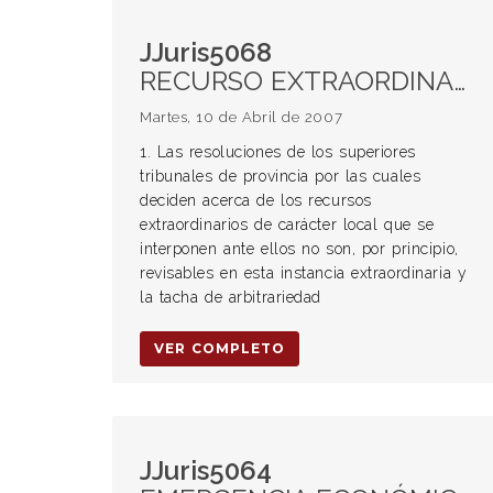
JJuris5068
RECURSO EXTRAORDINARIO. Procedencia. Arbitrariedad. GARANTÍAS CONSTITUCIONALES. Violación. DERECHO A RECURRIR. Convención Americana sobre Derechos Humanos. Interpretación y aplicación de sus normas.
Martes, 10 de Abril de 2007
1. Las resoluciones de los superiores
tribunales de provincia por las cuales
deciden acerca de los recursos
extraordinarios de carácter local que se
interponen ante ellos no son, por principio,
revisables en esta instancia extraordinaria y
la tacha de arbitrariedad
VER COMPLETO
JJuris5064