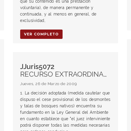
que su contenido es una prestación
voluntaria), de manera permanente y
continuada, y al menos en general, de
exclusividad,
VER COMPLETO
JJuris5072
RECURSO EXTRAORDINARIO. Competencia originaria de la Corte Suprema de Justicia de la Nación. Garantía de tribunal imparcial. MEDIO AMBIENTE. Ley general del Ambiente –Ley 25.675-. Alcances. PRINCIPIO PRECAUTORIO. Aplicación. Medida cautelar que dispone el cese de los desmontes y talas de bosques nativos.
Jueves, 26 de Marzo de 2009
1. La decisión adoptada (medida cautelar que
dispuso el cese provisional de los desmontes
y talas de bosques nativos) encuentra su
fundamento en la Ley General del Ambiente
en cuanto establece que "el juez interviniente
podrá disponer todas las medidas necesarias