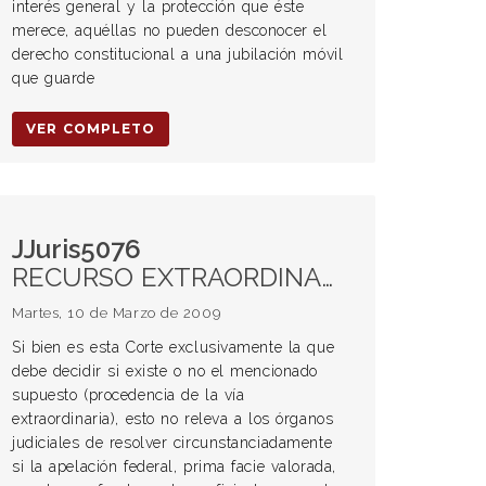
interés general y la protección que éste
merece, aquéllas no pueden desconocer el
derecho constitucional a una jubilación móvil
que guarde
VER COMPLETO
JJuris5076
RECURSO EXTRAORDINARIO. Concesión del remedio extraordinario. Deber de los órganos judiciales de resolver circunstanciadamente si la apelación federal cuenta con fundamentos suficientes. RESOLUCIÓN. Fundamentación insuficiente. NULIDAD.
Martes, 10 de Marzo de 2009
Si bien es esta Corte exclusivamente la que
debe decidir si existe o no el mencionado
supuesto (procedencia de la vía
extraordinaria), esto no releva a los órganos
judiciales de resolver circunstanciadamente
si la apelación federal, prima facie valorada,