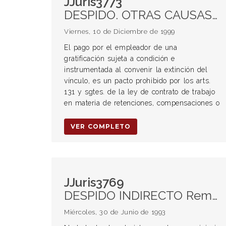
JJuris3773
DESPIDO. OTRAS CAUSAS DE EXTINCIÓN Acuerdos transaccionales Prestaciones u otras obligaciones contenidas en el acuerdo
Viernes, 10 de Diciembre de 1999
El pago por el empleador de una
gratificación sujeta a condición e
instrumentada al convenir la extinción del
vínculo, es un pacto prohibido por los arts.
131 y sgtes. de la ley de contrato de trabajo
en materia de retenciones, compensaciones o
VER COMPLETO
JJuris3769
DESPIDO INDIRECTO Remuneraciones Falta de pago, pago incompleto, reducción o atrasos
Miércoles, 30 de Junio de 1993