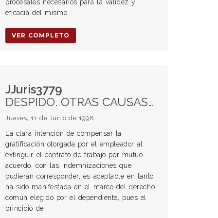
procesales necesarios para la validez y
eficacia del mismo.
VER COMPLETO
JJuris3779
DESPIDO. OTRAS CAUSAS DE EXTINCIÓN Acuerdos transaccionales Prestaciones u otras obligaciones contenidas en el acuerdo
Jueves, 11 de Junio de 1998
La clara intención de compensar la
gratificación otorgada por el empleador al
extinguir el contrato de trabajo por mutuo
acuerdo, con las indemnizaciones que
pudieran corresponder, es aceptable en tanto
ha sido manifestada en el marco del derecho
común elegido por el dependiente, pues el
principio de