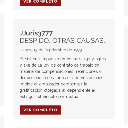
VER COMPLETO
JJuris3777
DESPIDO. OTRAS CAUSAS DE EXTINCIÓN Acuerdos transaccionales Prestaciones u otras obligaciones contenidas en el acuerdo
Lunes, 13 de Septiembre de 1999
El sistema impuesto en los arts. 131 y sgtes.
y 149 de 1a ley de contrato de trabajo en
materia de compensaciones, retenciones o
deducciones de salarios e indemnizaciones
impide al empleador compensar la
gratificación otorgada al dependiente al
extinguir el vínculo por mutuo
VER COMPLETO