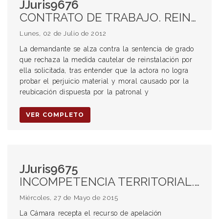
JJuris9676
CONTRATO DE TRABAJO. REINSTALACIÓN. INDEMNIDAD PATRIMONIAL. JUS VARIANDI. IUS VARIANDI. LCT. LEY DE CONTRATO DE TRABAJO. REUBICACIÓN. DISCRIMINACIÓN.
Lunes, 02 de Julio de 2012
La demandante se alza contra la sentencia de grado
que rechaza la medida cautelar de reinstalación por
ella solicitada, tras entender que la actora no logra
probar el perjuicio material y moral causado por la
reubicación dispuesta por la patronal y
VER COMPLETO
JJuris9675
INCOMPETENCIA TERRITORIAL. LEY 7.945. ART. ACCIDENTE DE TRABAJO. DERECHO DE ACCESO A LA JURISDICCIÓN.
Miércoles, 27 de Mayo de 2015
La Cámara recepta el recurso de apelación