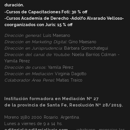
duració
n.
-Cursos de Capacitaciones Foti: 30 % off
-Cursos Academia de Derecho -Adolfo Alvarado Velloso-
coorganizados con Juris: 15 % off
Dirección general:
Luis Maesano
Dirección en Marketing Digital:
Gino Maesano
Dirección
en Jurisprudencia:
Bárbara Gorrochategui
Dirección
del canal de Youtube:
Noelia Barrios Colman -
Yamila Pérez
Dirección
de cursos:
Yamila Pérez
Dirección
en Mediación:
Virginia Dagotto
Colaborador Área Penal:
Matías Traico
Institución formadora en Mediación Nº 27
de la provincia de Santa Fe, Resolución Nº 28/2019.
Moreno 1580 2000 Rosario. Argentina.
Lunes a viernes de 9 a 14 hs.