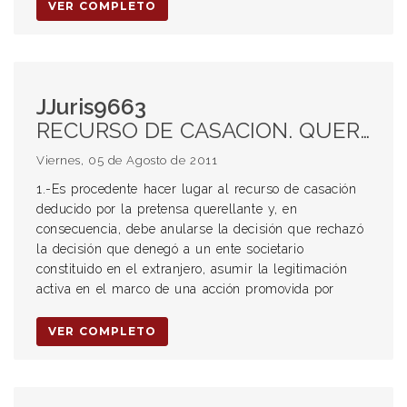
VER COMPLETO
JJuris9663
RECURSO DE CASACION. QUERELLA. QUERELLANTE. SOCIEDAD CONSTITUIDA EN EL EXTRANJERO. DEFRAUDACIONES. PROCESAL PENAL. MANDATO. PODER.
Viernes, 05 de Agosto de 2011
1.-Es procedente hacer lugar al recurso de casación
deducido por la pretensa querellante y, en
consecuencia, debe anularse la decisión que rechazó
la decisión que denegó a un ente societario
constituido en el extranjero, asumir la legitimación
activa en el marco de una acción promovida por
VER COMPLETO