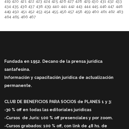
419
420
421
422
423
424
425
426
427
428
429
430
431
432
433
434
435
436
437
438
439
440
441
442
443
444
445
446
447
448
449
450
451
452
453
454
455
456
457
458
459
460
461
462
463
464
465
466
467
Fundada en 1952. Decano de la prensa jurídica
santafesina.
Información y capacitación jurídica de actualización
permanente.
CLUB DE BENEFICIOS PARA SOCIOS de PLANES 1 y 3:
-30 % off en todas las editoriales jurídicas
-Cursos
de Juris: 100 % off
presenciales y por zoom.
-Cursos grabados: 100 % off, con link de 48 hs. de