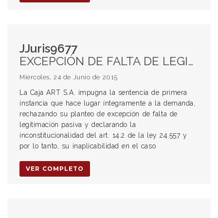
JJuris9677
EXCEPCIÓN DE FALTA DE LEGITIMACIÓN PASIVA. PRINCIPIO DE IRRETROACTIVIDAD. ENFERMEDAD PROFESIONAL. LEY 24.557. LEY 26.773. DECRETO NRO. 1694/09.
Miércoles, 24 de Junio de 2015
La Caja ART S.A. impugna la sentencia de primera
instancia que hace lugar íntegramente a la demanda,
rechazando su planteo de excepción de falta de
legitimación pasiva y declarando la
inconstitucionalidad del art. 14.2 de la ley 24.557 y
por lo tanto, su inaplicabilidad en el caso
VER COMPLETO