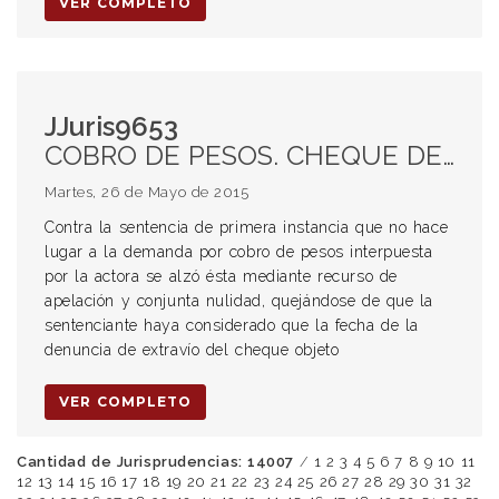
VER COMPLETO
JJuris9653
COBRO DE PESOS. CHEQUE DE PAGO DIFERIDO. DENUNCIA DE EXTRAVÍO. MALA FE DEL TENEDOR. SUMARIO PENAL. ENDOSO.
Martes, 26 de Mayo de 2015
Contra la sentencia de primera instancia que no hace
lugar a la demanda por cobro de pesos interpuesta
por la actora se alzó ésta mediante recurso de
apelación y conjunta nulidad, quejándose de que la
sentenciante haya considerado que la fecha de la
denuncia de extravío del cheque objeto
VER COMPLETO
Cantidad de Jurisprudencias: 14007
/
1
2
3
4
5
6
7
8
9
10
11
12
13
14
15
16
17
18
19
20
21
22
23
24
25
26
27
28
29
30
31
32