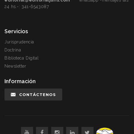
editorial@editorialjuris.com
whatsapp -mensajes las
24 hs.-:
341-6543087
Servicios
Jurisprudencia
Doctrina
Biblioteca Digital
Newsletter
Información
CONTÁCTENOS