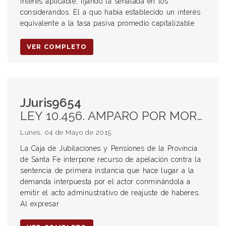
interés aplicable, fijando la señalada en los
considerandos. El a quo había establecido un interés
equivalente a la tasa pasiva promedio capitalizable
VER COMPLETO
JJuris9654
LEY 10.456. AMPARO POR MORA. AGOTAMIENTO DE LA VÍA ADMINISTRATIVA. REAJUSTE DE HABERES JUBILATORIOS.
Lunes, 04 de Mayo de 2015
La Caja de Jubilaciones y Pensiones de la Provincia
de Santa Fe interpone recurso de apelación contra la
sentencia de primera instancia que hace lugar a la
demanda interpuesta por el actor conminándola a
emitir el acto adminustrativo de reajuste de haberes.
Al expresar