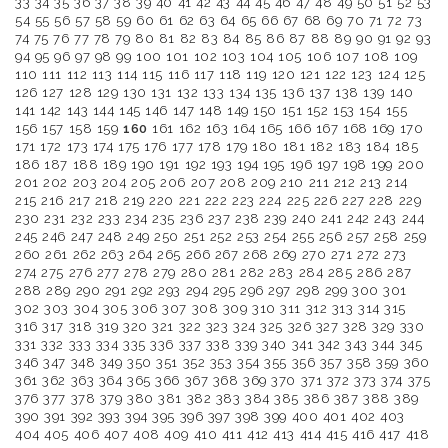
33
34
35
36
37
38
39
40
41
42
43
44
45
46
47
48
49
50
51
52
53
54
55
56
57
58
59
60
61
62
63
64
65
66
67
68
69
70
71
72
73
74
75
76
77
78
79
80
81
82
83
84
85
86
87
88
89
90
91
92
93
94
95
96
97
98
99
100
101
102
103
104
105
106
107
108
109
110
111
112
113
114
115
116
117
118
119
120
121
122
123
124
125
126
127
128
129
130
131
132
133
134
135
136
137
138
139
140
141
142
143
144
145
146
147
148
149
150
151
152
153
154
155
156
157
158
159
160
161
162
163
164
165
166
167
168
169
170
171
172
173
174
175
176
177
178
179
180
181
182
183
184
185
186
187
188
189
190
191
192
193
194
195
196
197
198
199
200
201
202
203
204
205
206
207
208
209
210
211
212
213
214
215
216
217
218
219
220
221
222
223
224
225
226
227
228
229
230
231
232
233
234
235
236
237
238
239
240
241
242
243
244
245
246
247
248
249
250
251
252
253
254
255
256
257
258
259
260
261
262
263
264
265
266
267
268
269
270
271
272
273
274
275
276
277
278
279
280
281
282
283
284
285
286
287
288
289
290
291
292
293
294
295
296
297
298
299
300
301
302
303
304
305
306
307
308
309
310
311
312
313
314
315
316
317
318
319
320
321
322
323
324
325
326
327
328
329
330
331
332
333
334
335
336
337
338
339
340
341
342
343
344
345
346
347
348
349
350
351
352
353
354
355
356
357
358
359
360
361
362
363
364
365
366
367
368
369
370
371
372
373
374
375
376
377
378
379
380
381
382
383
384
385
386
387
388
389
390
391
392
393
394
395
396
397
398
399
400
401
402
403
404
405
406
407
408
409
410
411
412
413
414
415
416
417
418