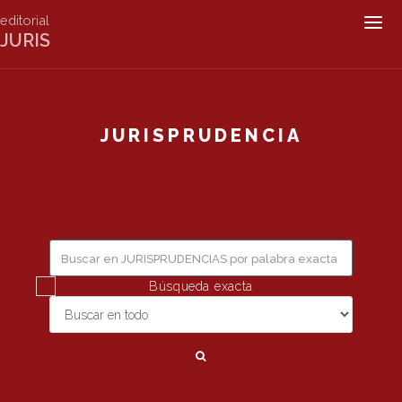
editorial
Togg
JURIS
navig
JURISPRUDENCIA
Búsqueda exacta