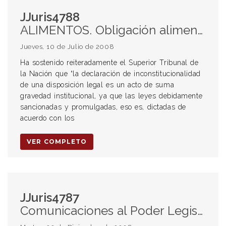
JJuris4788
ALIMENTOS. Obligación alimentaria. Cuota alimentaria. Imposibilidad de obtener ingresos. Prueba. Carga de la prueba. Ley 11.945. Registro de deudores alimentarios morosos. Creación. Conversión sobre los derechos del niño. CONSTITUCIÓN NACIONAL. Derechos consagrados por la Constitución Nacional. Alcance
Jueves, 10 de Julio de 2008
Ha sostenido reiteradamente el Superior Tribunal de
la Nación que “la declaración de inconstitucionalidad
de una disposición legal es un acto de suma
gravedad institucional, ya que las leyes debidamente
sancionadas y promulgadas, eso es, dictadas de
acuerdo con los
VER COMPLETO
JJuris4787
Comunicaciones al Poder Legislativo, al Poder Ejecutivo Nacional y local y a la Cámara de Casación Penal para transmitir a jueces competentes en la materia, a la Defensoría Gral. y a la procuración Gral. - Menores - Convención sobre los Derechos del Niño - Protección especial - Instituciones estatales - Adultos - Relaciones familiares menores y leyes penales - Derechos fundamentales del niño y de los terceros - Medidas estatales apropiadas Reglas de Beijing - Corte Interamericana de Derechos Humanos - Interés superior del niño - Condiciones de vulnerabilidad - Régimen ley 22.278 - Improcedencia de un régimen general sustitutivo creado por vía pretoriana - División de poderes - Necesidad de diseño de políticas públicas art. 75 inc 23 CN - Demora de la adecuación de la legislación - Estándares mínimos - Plazo razonable - Obligación del Poder Legislativo - Concertación de acciones en el sistema federal - Adopción medidas interpretación integral - Obligaciones de los jueces - Voto del juez Petracchi: Menores nuevo paradigma imperativo jurídico tensión con la ley 22.278 - Relaciones entre los poderes del Estado - Actividad del Poder Legislativo y del Poder Ejecutivo).