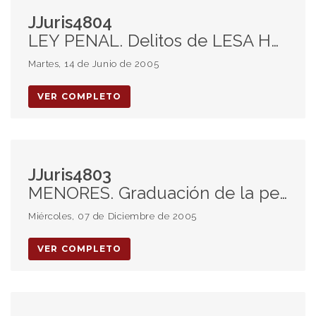
JJuris4804
LEY PENAL. Delitos de LESA HUMANIDAD. Imprescriptibilidad. PUNTO FINAL y OBEDIENCIA DEBIDA: Inconstitucionalidad. Validez de la ley 25.779.
Martes, 14 de Junio de 2005
VER COMPLETO
JJuris4803
MENORES. Graduación de la pena. Prisión perpetua. Derechos del niño. Doctrina de la Peligrosidad.
Miércoles, 07 de Diciembre de 2005
VER COMPLETO