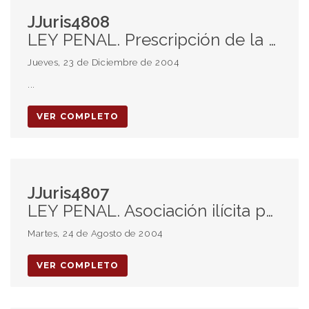
JJuris4808
LEY PENAL. Prescripción de la acción. Derechos humanos y Derecho interno. Las decisiones de la CIDH y su cumplimiento obligatorio.
Jueves, 23 de Diciembre de 2004
...
VER COMPLETO
JJuris4807
LEY PENAL. Asociación ilícita para cometer delitos con fines políticos o raciales. Imprescriptibilidad de los crímenes de LESA HUMANIDAD. Derecho consuetudinario Internacional y Principio de legalidad.
Martes, 24 de Agosto de 2004
VER COMPLETO