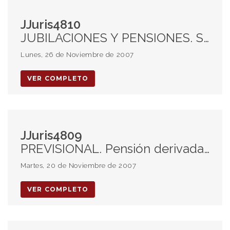
JJuris4810
JUBILACIONES Y PENSIONES. Seguridad Social. Inconstitucionalidad art. 7, inc. 2° ley 24.463. Movilidad. Índice salarios nivel general 01-01-2002 al 31-12-2006. Retroactividad de haberes. Pago. Plazo art. 2° ley 26.153. Intereses.
Lunes, 26 de Noviembre de 2007
VER COMPLETO
JJuris4809
PREVISIONAL. Pensión derivada. Extinción del derecho y rehabilitación. Cargos por haberes percibidos.
Martes, 20 de Noviembre de 2007
VER COMPLETO