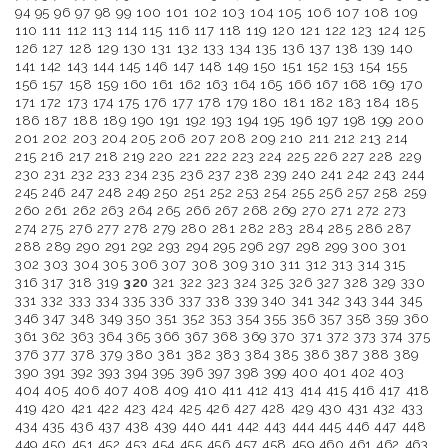
94
95
96
97
98
99
100
101
102
103
104
105
106
107
108
109
110
111
112
113
114
115
116
117
118
119
120
121
122
123
124
125
126
127
128
129
130
131
132
133
134
135
136
137
138
139
140
141
142
143
144
145
146
147
148
149
150
151
152
153
154
155
156
157
158
159
160
161
162
163
164
165
166
167
168
169
170
171
172
173
174
175
176
177
178
179
180
181
182
183
184
185
186
187
188
189
190
191
192
193
194
195
196
197
198
199
200
201
202
203
204
205
206
207
208
209
210
211
212
213
214
215
216
217
218
219
220
221
222
223
224
225
226
227
228
229
230
231
232
233
234
235
236
237
238
239
240
241
242
243
244
245
246
247
248
249
250
251
252
253
254
255
256
257
258
259
260
261
262
263
264
265
266
267
268
269
270
271
272
273
274
275
276
277
278
279
280
281
282
283
284
285
286
287
288
289
290
291
292
293
294
295
296
297
298
299
300
301
302
303
304
305
306
307
308
309
310
311
312
313
314
315
316
317
318
319
320
321
322
323
324
325
326
327
328
329
330
331
332
333
334
335
336
337
338
339
340
341
342
343
344
345
346
347
348
349
350
351
352
353
354
355
356
357
358
359
360
361
362
363
364
365
366
367
368
369
370
371
372
373
374
375
376
377
378
379
380
381
382
383
384
385
386
387
388
389
390
391
392
393
394
395
396
397
398
399
400
401
402
403
404
405
406
407
408
409
410
411
412
413
414
415
416
417
418
419
420
421
422
423
424
425
426
427
428
429
430
431
432
433
434
435
436
437
438
439
440
441
442
443
444
445
446
447
448
449
450
451
452
453
454
455
456
457
458
459
460
461
462
463