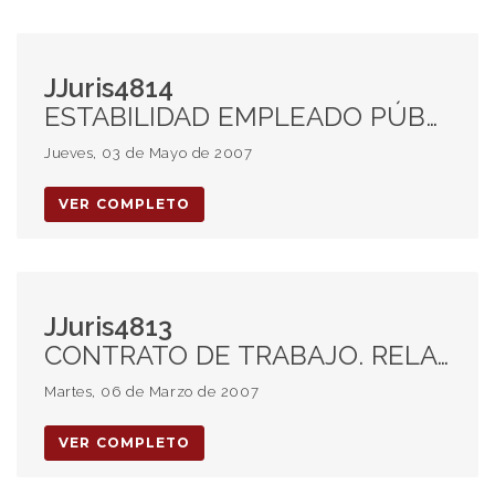
JJuris4814
ESTABILIDAD EMPLEADO PÚBLICO. Despido nulo. Inconstitucionalidad del art. 7 del convenio colectivo 56/92 "E" según laudo 16/92 del Ministerio de Trabajo y Seguridad Social de la Nación . Art 14 bis CN, Adm. Nacional de Aduanas. Reincorporación. VOTOS.
Jueves, 03 de Mayo de 2007
VER COMPLETO
JJuris4813
CONTRATO DE TRABAJO. RELACIÓN DE DEPENDENCIA. Presunción Art. 23 LCT. Profesionales.
Martes, 06 de Marzo de 2007
VER COMPLETO