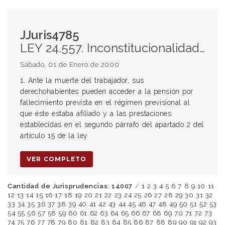
JJuris4785
LEY 24.557. Inconstitucionalidad. Procedencia
Sábado, 01 de Enero de 2000
1. Ante la muerte del trabajador, sus
derechohabientes pueden acceder a la pensión por
fallecimiento prevista en el régimen previsional al
que éste estaba afiliado y a las prestaciones
establecidas en el segundo párrafo del apartado 2 del
artículo 15 de la ley
VER COMPLETO
Cantidad de Jurisprudencias: 14007
/
1
2
3
4
5
6
7
8
9
10
11
12
13
14
15
16
17
18
19
20
21
22
23
24
25
26
27
28
29
30
31
32
33
34
35
36
37
38
39
40
41
42
43
44
45
46
47
48
49
50
51
52
53
54
55
56
57
58
59
60
61
62
63
64
65
66
67
68
69
70
71
72
73
74
75
76
77
78
79
80
81
82
83
84
85
86
87
88
89
90
91
92
93