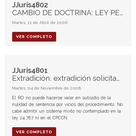
JJuris4802
CAMBIO DE DOCTRINA: LEY PENAL MÁS BENIGNA: aplicación del principio a la ley penal en blanco. Retroactividad. Control de cambios.
Martes, 11 de Abril de 2006
VER COMPLETO
JJuris4801
Extradición. extradición solicitada por el gobierno de la Rep.Fed. de Alemania. RO mal concedido.
Martes, 04 de Noviembre de 2008
El RO no puede hacerse valer en subsidio de la
nulidad de sentencia por vicios del procedimiento. No
cabe admitir un sistema mixto no contemplado en la
ley 24.767 ni en el CPCCN.
VER COMPLETO