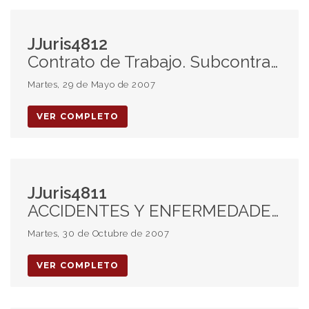
JJuris4812
Contrato de Trabajo. Subcontratación y delegación. Resoluciones casuísticas. Obras sociales. Improcedencia
Martes, 29 de Mayo de 2007
VER COMPLETO
JJuris4811
ACCIDENTES Y ENFERMEDADES DEL TRABAJO. Acción por responsabilidad civil. Responsabilidad de la ART. Culpa in vigilando. Arbitrariedad de sentencia. -Disidencia: falta de demostración de nexo de causalidad.
Martes, 30 de Octubre de 2007
VER COMPLETO