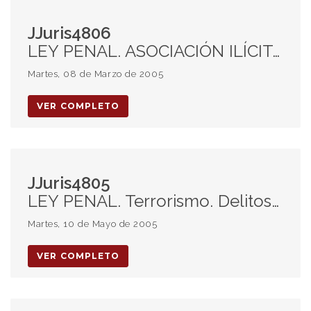
JJuris4806
LEY PENAL. ASOCIACIÓN ILÍCITA: delitos cometidos por otros miembros de la agrupación. Art. 280 CPCCN. Disidencias: imprecisión de la imputación respecto de la participación en el homicidio.
Martes, 08 de Marzo de 2005
VER COMPLETO
JJuris4805
LEY PENAL. Terrorismo. Delitos de LESA HUMANIDAD. Prescripción de la acción penal en el Derecho interno. Derechos Humanos y Derecho Internacional.
Martes, 10 de Mayo de 2005
VER COMPLETO