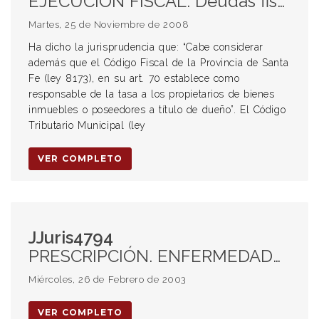
EJECUCIÓN FISCAL. Deudas fiscales. Tributos. Tasas. Exigibilidad del pago. EXCEPCIONES. Excepción de falta de legitimación pasiva. Excepción de prescripción
Martes, 25 de Noviembre de 2008
Ha dicho la jurisprudencia que: “Cabe considerar
además que el Código Fiscal de la Provincia de Santa
Fe (ley 8173), en su art. 70 establece como
responsable de la tasa a los propietarios de bienes
inmuebles o poseedores a título de dueño”. El Código
Tributario Municipal (ley
VER COMPLETO
JJuris4794
PRESCRIPCIÓN. ENFERMEDADES. INTERPRETACIÓN Y APLICACIÓN DE LA LEY. LEY ESPECIAL. ANALOGÍA. APLICACIÓN DE LA LEY. AUTONOMÍA MUNICIPAL. INCAPACIDAD LABORAL. EMPLEADOS PÚBLICOS. MUNICIPALIDADES. PROVINCIAS. CONTRATO DE TRABAJO. ACCIDENTE DE TRABAJO.
Miércoles, 26 de Febrero de 2003
VER COMPLETO