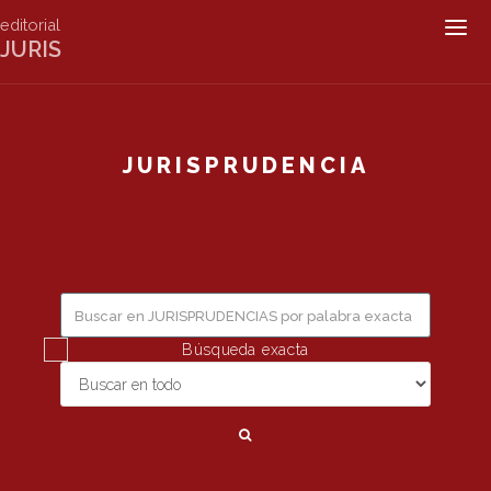
editorial
Togg
JURIS
navig
JURISPRUDENCIA
Búsqueda exacta