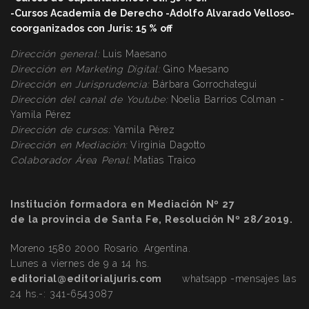
-Cursos Academia de Derecho -Adolfo Alvarado Velloso-
coorganizados con Juris: 15 % off
Dirección general:
Luis Maesano
Dirección en Marketing Digital:
Gino Maesano
Dirección
en Jurisprudencia:
Bárbara Gorrochategui
Dirección
del canal de Youtube:
Noelia Barrios Colman -
Yamila Pérez
Dirección
de cursos:
Yamila Pérez
Dirección
en Mediación:
Virginia Dagotto
Colaborador Área Penal:
Matías Traico
Institución formadora en Mediación Nº 27
de la provincia de Santa Fe, Resolución Nº 28/2019.
Moreno 1580 2000 Rosario. Argentina.
Lunes a viernes de 9 a 14 hs.
editorial@editorialjuris.com
whatsapp -mensajes las
24 hs.-:
341-6543087