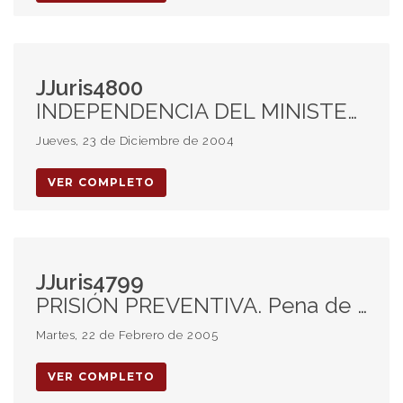
JJuris4800
INDEPENDENCIA DEL MINISTERIO PÚBLICO FISCAL: Inconstitucionaldiad del art. 348 del CProcPenal Nación. Derogación tácita. Facultad acusatoria: Competencias excluyentes.
Jueves, 23 de Diciembre de 2004
VER COMPLETO
JJuris4799
PRISIÓN PREVENTIVA. Pena de reclusión y prisión. Igualdad a los efectos del cómputo.
Martes, 22 de Febrero de 2005
VER COMPLETO