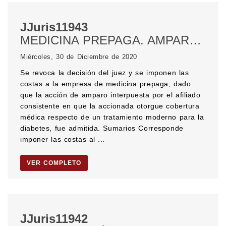
JJuris11943
MEDICINA PREPAGA. AMPARO DE SALUD. COBERTURA MÉDICA. ENFERMEDADES. Diabetes. COSTAS. Costas al vencido. Costas por su orden. Razón probable para litigar.
Miércoles, 30 de Diciembre de 2020
Se revoca la decisión del juez y se imponen las
costas a la empresa de medicina prepaga, dado
que la acción de amparo interpuesta por el afiliado
consistente en que la accionada otorgue cobertura
médica respecto de un tratamiento moderno para la
diabetes, fue admitida. Sumarios Corresponde
imponer las costas al ...
VER COMPLETO
JJuris11942