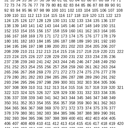
52
53
54
55
56
57
58
59
60
61
62
63
64
65
66
67
68
69
70
71
72
73
74
75
76
77
78
79
80
81
82
83
84
85
86
87
88
89
90
91
92
93
94
95
96
97
98
99
100
101
102
103
104
105
106
107
108
109
110
111
112
113
114
115
116
117
118
119
120
121
122
123
124
125
126
127
128
129
130
131
132
133
134
135
136
137
138
139
140
141
142
143
144
145
146
147
148
149
150
151
152
153
154
155
156
157
158
159
160
161
162
163
164
165
166
167
168
169
170
171
172
173
174
175
176
177
178
179
180
181
182
183
184
185
186
187
188
189
190
191
192
193
194
195
196
197
198
199
200
201
202
203
204
205
206
207
208
209
210
211
212
213
214
215
216
217
218
219
220
221
222
223
224
225
226
227
228
229
230
231
232
233
234
235
236
237
238
239
240
241
242
243
244
245
246
247
248
249
250
251
252
253
254
255
256
257
258
259
260
261
262
263
264
265
266
267
268
269
270
271
272
273
274
275
276
277
278
279
280
281
282
283
284
285
286
287
288
289
290
291
292
293
294
295
296
297
298
299
300
301
302
303
304
305
306
307
308
309
310
311
312
313
314
315
316
317
318
319
320
321
322
323
324
325
326
327
328
329
330
331
332
333
334
335
336
337
338
339
340
341
342
343
344
345
346
347
348
349
350
351
352
353
354
355
356
357
358
359
360
361
362
363
364
365
366
367
368
369
370
371
372
373
374
375
376
377
378
379
380
381
382
383
384
385
386
387
388
389
390
391
392
393
394
395
396
397
398
399
400
401
402
403
404
405
406
407
408
409
410
411
412
413
414
415
416
417
418
419
420