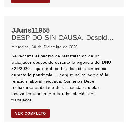
JJuris11955
DESPIDO SIN CAUSA. Despidos en la pandemia. Prohibición de despidos en la pandemia. DECRETO DE NECESIDAD Y URGENCIA. EMERGENCIA SANITARIA. PANDEMIA. CORONAVIRUS. MEDIDA CAUTELAR. Medida cautelar innovativa. REINSTALACIÓN DEL TRABAJADOR. Verosimilitud del derecho. Peligro en la demora. PLATAFORMAS DIGITALES. Trabajador que presta servicios mediante plataformas digitales.
Miércoles, 30 de Diciembre de 2020
Se rechaza el pedido de reinstalación de un
trabajador despedido durante la vigencia del DNU
329/2020 —que prohíbe los despidos sin causa
durante la pandemia—, porque no se acreditó la
relación laboral invocada. Sumarios Debe
rechazarse el dictado de la medida cautelar
innovativa tendiente a la reinstalación del
trabajador,
VER COMPLETO