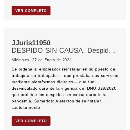
VER COMPLETO
JJuris11950
DESPIDO SIN CAUSA. Despido durante la pandemia. Prohibición de despido. EMERGENCIA SANITARIA. PANDEMIA. CORONAVIRUS. DECRETO DE NECESIDAD Y URGENCIA. REINSTALACION DEL TRABAJADOR. TRABAJO PRESTADO MEDIANTE PLATAFORMAS DIGITALES. PELIGRO EN LA DEMORA.
Miércoles, 27 de Enero de 2021
Se ordena al empleador reinstalar en su puesto de
trabajo a un trabajador —que prestaba sus servicios
mediante plataformas digitales— que fue
desvinculado durante la vigencia del DNU 329/2020
que prohibía los despidos sin causa durante la
pandemia. Sumarios: A efectos de reinstalar
cautelarmente
VER COMPLETO