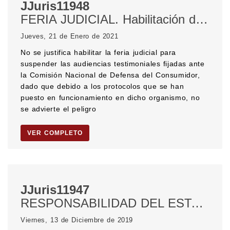
JJuris11948
FERIA JUDICIAL. Habilitación de feria. EMERGENCIA SANITARIA. PANDEMIA. CORONAVIRUS. AUDIENCIAS TESTIMONIALES.
Jueves, 21 de Enero de 2021
No se justifica habilitar la feria judicial para
suspender las audiencias testimoniales fijadas ante
la Comisión Nacional de Defensa del Consumidor,
dado que debido a los protocolos que se han
puesto en funcionamiento en dicho organismo, no
se advierte el peligro
VER COMPLETO
JJuris11947
RESPONSABILIDAD DEL ESTADO. Responsabilidad del Estado por falta de servicio. Responsabilidad de la Municipalidad. DAÑOS Y PERJUICIOS. Cosa riesgosa. Responsabilidad del dueño o guardián. TESTIGO ÚNICO. ANALOGÍA. CULPA DE LA VÍCTIMA. RESPONSABILIDAD CONCURRENTE. CICLISTA. Deber de conducir con cuidado y prevención. TASA DE INTERÉS.
Viernes, 13 de Diciembre de 2019