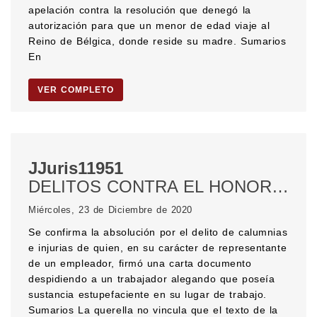
apelación contra la resolución que denegó la
autorización para que un menor de edad viaje al
Reino de Bélgica, donde reside su madre. Sumarios
En
VER COMPLETO
JJuris11951
DELITOS CONTRA EL HONOR. CALUMNIAS E INJURIAS. Calumnias. Injurias. DESPIDO POR JUSTA CAUSA. ESTUPEFACIENTES. ABSOLUCIÓN. DELITO DE ACCION PÚBLICA. CONDUCTA PENALMENTE TÍPICA.
Miércoles, 23 de Diciembre de 2020
Se confirma la absolución por el delito de calumnias
e injurias de quien, en su carácter de representante
de un empleador, firmó una carta documento
despidiendo a un trabajador alegando que poseía
sustancia estupefaciente en su lugar de trabajo.
Sumarios La querella no vincula que el texto de la