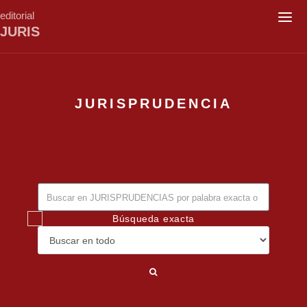
editorial
Togg
JURIS
navig
JURISPRUDENCIA
Búsqueda exacta