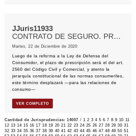
JJuris11933
CONTRATO DE SEGURO. PRESCRIPCIÓN. Plazo de la prescripción. DEFENSA DEL CONSUMIDOR. Ley de defensa del consumidor. Relación de consumo.
Martes, 22 de Diciembre de 2020
Luego de la reforma a la Ley de Defensa del
Consumidor, el plazo de prescripción será el del art.
2560 del Código Civil y Comercial, y atento la
jerarquía constitucional de las normas consumeriles,
este término desplazará —para las relaciones de
consumo—
VER COMPLETO
Cantidad de Jurisprudencias: 14007
/
1
2
3
4
5
6
7
8
9
10
11
12
13
14
15
16
17
18
19
20
21
22
23
24
25
26
27
28
29
30
31
32
33
34
35
36
37
38
39
40
41
42
43
44
45
46
47
48
49
50
51