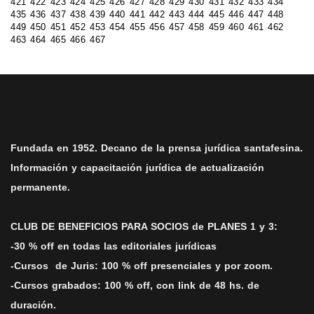
421
422
423
424
425
426
427
428
429
430
431
432
433
434
435
436
437
438
439
440
441
442
443
444
445
446
447
448
449
450
451
452
453
454
455
456
457
458
459
460
461
462
463
464
465
466
467
Fundada en 1952. Decano de la prensa jurídica santafesina.
Información y capacitación jurídica de actualización
permanente.
CLUB DE BENEFICIOS PARA SOCIOS de PLANES 1 y 3:
-30 % off en todas las editoriales jurídicas
-Cursos
de Juris: 100 % off
presenciales y por zoom.
-Cursos grabados: 100 % off, con link de 48 hs. de
duració
n.