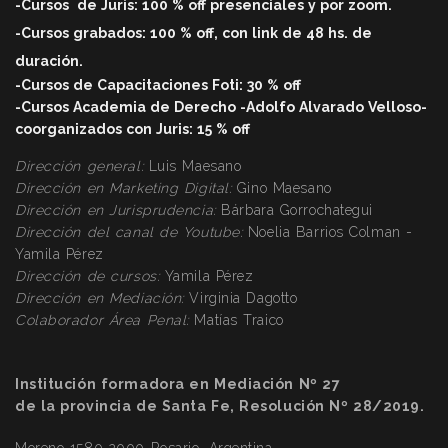
-Cursos
de Juris: 100 % off
presenciales y por zoom.
-Cursos grabados: 100 % off, con link de 48 hs. de
duració
n.
-Cursos de Capacitaciones Foti: 30 % off
-Cursos Academia de Derecho -Adolfo Alvarado Velloso-
coorganizados con Juris: 15 % off
Dirección general:
Luis Maesano
Dirección en Marketing Digital:
Gino Maesano
Dirección
en Jurisprudencia:
Bárbara Gorrochategui
Dirección
del canal de Youtube:
Noelia Barrios Colman -
Yamila Pérez
Dirección
de cursos:
Yamila Pérez
Dirección
en Mediación:
Virginia Dagotto
Colaborador Área Penal:
Matías Traico
Institución formadora en Mediación Nº 27
de la provincia de Santa Fe, Resolución Nº 28/2019.