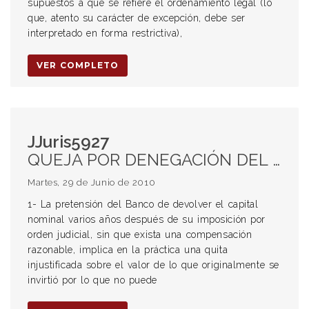
supuestos a que se refiere el ordenamiento legal (lo
que, atento su carácter de excepción, debe ser
interpretado en forma restrictiva),
VER COMPLETO
JJuris5927
QUEJA POR DENEGACIÓN DEL RECURSO DE INCONSTITUCIONALIDAD. INADMISIBILIDAD. Cuestión no constitucional. QUIEBRA. DEPÓSITO JUDICIAL. Plazo Fijo. INTERESES.
Martes, 29 de Junio de 2010
1- La pretensión del Banco de devolver el capital
nominal varios años después de su imposición por
orden judicial, sin que exista una compensación
razonable, implica en la práctica una quita
injustificada sobre el valor de lo que originalmente se
invirtió por lo que no puede