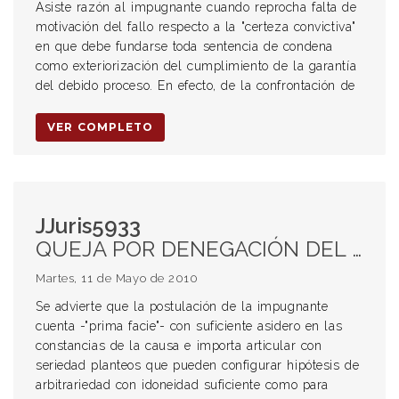
Asiste razón al impugnante cuando reprocha falta de
motivación del fallo respecto a la "certeza convictiva"
en que debe fundarse toda sentencia de condena
como exteriorización del cumplimiento de la garantía
del debido proceso. En efecto, de la confrontación de
VER COMPLETO
JJuris5933
QUEJA POR DENEGACIÓN DEL RECURSO DE INCONSTITUCIONALIDAD. Admisibilidad. ACCIDENTE DE TRÁNSITO. HOMICIDIO CULPOSO. PEATÓN EMBESTIDO. RESPONSABILIDAD DEL PEATÓN. OBLIGACIÓN DEL PEATÓN.
Martes, 11 de Mayo de 2010
Se advierte que la postulación de la impugnante
cuenta -"prima facie"- con suficiente asidero en las
constancias de la causa e importa articular con
seriedad planteos que pueden configurar hipótesis de
arbitrariedad con idoneidad suficiente como para