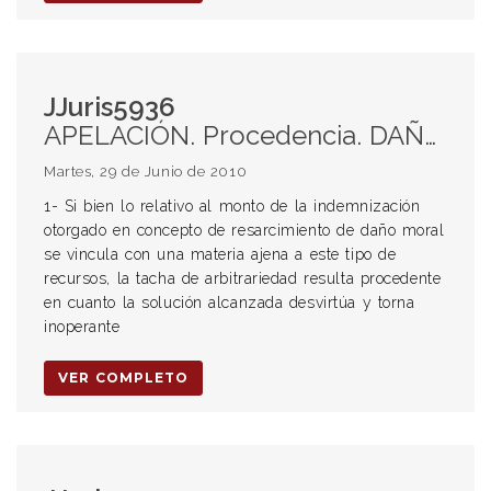
JJuris5936
APELACIÓN. Procedencia. DAÑO MORAL. Cuantificación. Edad de la víctima. Edad del danmificado. DERECHO DE LA ANCIANIDAD. Protección de la Tercera Edad.
Martes, 29 de Junio de 2010
1- Si bien lo relativo al monto de la indemnización
otorgado en concepto de resarcimiento de daño moral
se vincula con una materia ajena a este tipo de
recursos, la tacha de arbitrariedad resulta procedente
en cuanto la solución alcanzada desvirtúa y torna
inoperante
VER COMPLETO