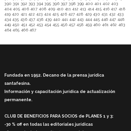
390
391
392
393
394
395
396
397
398
399
400
401
402
403
404
405
406
407
408
409
410
411
412
413
414
415
416
417
418
419
420
421
422
423
424
425
426
427
428
429
430
431
432
433
434
435
436
437
438
439
440
441
442
443
444
445
446
447
448
449
450
451
452
453
454
455
456
457
458
459
460
461
462
463
464
465
466
467
Fundada en 1952. Decano de la prensa jurídica
santafesina.
Información y capacitación jurídica de actualización
permanente.
CLUB DE BENEFICIOS PARA SOCIOS de PLANES 1 y 3:
-30 % off en todas las editoriales jurídicas