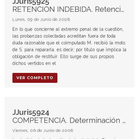
JJuris5925
RETENCION INDEBIDA. Retención indebida con acción civil. Vehículo retenido. Daño patrimonial. Principio de la reparación integral. Indemnización. Procedencia.
Lunes, 09 de Junio de 2008
En lo que concierne al extremo penal de la cuestión,
las probanzas colectadas acreditan fuera de toda
duda razonable que el coimputado M. recibió la moto
de S. para repararla, es decir, por título que implica la
obligación de restituir. Ello surge de sus propios
dichos vertidos en el
VER COMPLETO
JJuris5924
COMPETENCIA. Determinación de la competencia por el lugar de la comisión del hecho.
Viernes, 06 de Junio de 2008