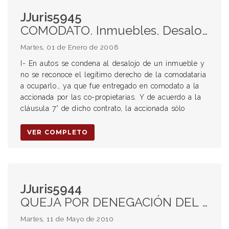
JJuris5945
COMODATO. Inmuebles. Desalojo. Restitución. NOTIFICACION. Notificación por cédula. Validez. . Plena fe. Requisitos. Cumplimento. Principio de conocimiento. Presunción de conocimiento.
Martes, 01 de Enero de 2008
I- En autos se condena al desalojo de un inmueble y
no se reconoce el legítimo derecho de la comodataria
a ocuparlo., ya que fue entregado en comodato a la
accionada por las co-propietarias. Y de acuerdo a la
cláusula 7° de dicho contrato, la accionada sólo
VER COMPLETO
JJuris5944
QUEJA POR DENEGACIÓN DEL RECURSO DE INCONSTITUCIONALIDAD. Inadmisibilidad. Insuficiencia del Agravio. LEYES. Materia Procesal. Honorarios. LEY NACIONAL 24432. FACULTADES DEL GOBIERNO NACIONAL. FACULTADES DEL GOBIERNO PROVINCIAL. FACULTADES DELEGADAS. FACULTADES NO DELEGADAS.
Martes, 11 de Mayo de 2010