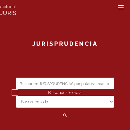
editorial
Togg
JURIS
navig
JURISPRUDENCIA
Búsqueda exacta