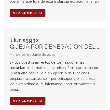
operar la apertura de esta instancia extraordinaria. En
VER COMPLETO
JJuris5932
QUEJA POR DENEGACIÓN DEL RECURSO DE INCONSTITUCIONALIDAD. Inadmisibilidad. Insuficiencia del Agravio. QUIEBRA A PEDIDO DEL DEUDOR. HONORARIOS. Abogado del fallido.
Martes, 29 de Junio de 2010
1- Los cuestionamientos de los impugnantes
trasuntan nada más que su disconformidad para con
lo resuelto por la Sala en ejercicio de funciones
propias -las cuales son, por principio, ajenas a esta
vía extraordinaria- e, intentando hacer prevalecer su
propio
VER COMPLETO