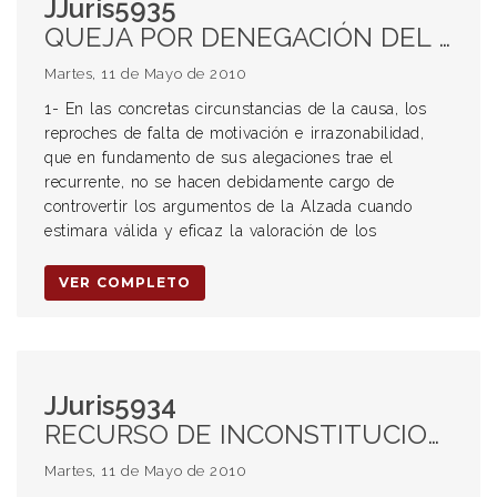
JJuris5935
QUEJA POR DENEGACIÓN DEL RECURSO DE INCONSTITUCIONALIDAD. INADMISIBILIDAD. ACCIÓN PENAL. SUSPENSIÓN DEL JUICIO A PRUEBA. PROBATION. OPOSICIÓN DEL FISCAL. RESOLUCIÓN DENEGATORIA. CÓMPUTO DE LA PENA.
Martes, 11 de Mayo de 2010
1- En las concretas circunstancias de la causa, los
reproches de falta de motivación e irrazonabilidad,
que en fundamento de sus alegaciones trae el
recurrente, no se hacen debidamente cargo de
controvertir los argumentos de la Alzada cuando
estimara válida y eficaz la valoración de los
VER COMPLETO
JJuris5934
RECURSO DE INCONSTITUCIONALIDAD. PROCEDENCIA. SENTENCIA ARBITRARIA. Falta de motivación suficiente. DERECHO PENAL. PRINCIPIO IN DUBIO PRO REO. DEBIDO PROCESO.
Martes, 11 de Mayo de 2010