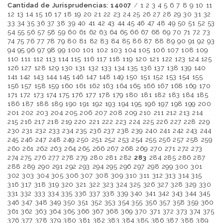
Cantidad de Jurisprudencias: 14007
/
1
2
3
4
5
6
7
8
9
10
11
12
13
14
15
16
17
18
19
20
21
22
23
24
25
26
27
28
29
30
31
32
33
34
35
36
37
38
39
40
41
42
43
44
45
46
47
48
49
50
51
52
53
54
55
56
57
58
59
60
61
62
63
64
65
66
67
68
69
70
71
72
73
74
75
76
77
78
79
80
81
82
83
84
85
86
87
88
89
90
91
92
93
94
95
96
97
98
99
100
101
102
103
104
105
106
107
108
109
110
111
112
113
114
115
116
117
118
119
120
121
122
123
124
125
126
127
128
129
130
131
132
133
134
135
136
137
138
139
140
141
142
143
144
145
146
147
148
149
150
151
152
153
154
155
156
157
158
159
160
161
162
163
164
165
166
167
168
169
170
171
172
173
174
175
176
177
178
179
180
181
182
183
184
185
186
187
188
189
190
191
192
193
194
195
196
197
198
199
200
201
202
203
204
205
206
207
208
209
210
211
212
213
214
215
216
217
218
219
220
221
222
223
224
225
226
227
228
229
230
231
232
233
234
235
236
237
238
239
240
241
242
243
244
245
246
247
248
249
250
251
252
253
254
255
256
257
258
259
260
261
262
263
264
265
266
267
268
269
270
271
272
273
274
275
276
277
278
279
280
281
282
283
284
285
286
287
288
289
290
291
292
293
294
295
296
297
298
299
300
301
302
303
304
305
306
307
308
309
310
311
312
313
314
315
316
317
318
319
320
321
322
323
324
325
326
327
328
329
330
331
332
333
334
335
336
337
338
339
340
341
342
343
344
345
346
347
348
349
350
351
352
353
354
355
356
357
358
359
360
361
362
363
364
365
366
367
368
369
370
371
372
373
374
375
376
377
378
379
380
381
382
383
384
385
386
387
388
389