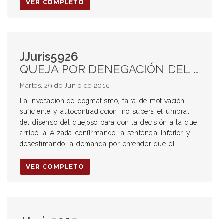
VER COMPLETO
JJuris5926
QUEJA POR DENEGACIÓN DEL RECURSO DE INCONSTITUCIONALIDAD. INADMISIBILIDAD. INSUFICIENCIA DEL AGRAVIO. CONTRATO DE TRABAJO. CONVENIO COLECTIVO DE TRABAJO. Asignaciones no remunerativas. Decretos de necesidad y urgencia. DNU 392/03.
Martes, 29 de Junio de 2010
La invocación de dogmatismo, falta de motivación
suficiente y autocontradicción, no supera el umbral
del disenso del quejoso para con la decisión a la que
arribó la Alzada confirmando la sentencia inferior y
desestimando la demanda por entender que el
VER COMPLETO