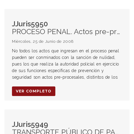
JJuris5950
PROCESO PENAL. Actos pre-procesales: actos que realiza la autoridad policial en ejercicio de sus funciones específicas de prevención y seguridad. Sanciones: Valoración de acuerdo con las reglas de la sana crítica racional. Actos judiciales procesales: actos que lleva a cabo la autoridad policial como auxiliar de la justicia. Sanciones. Nulidad.
Miércoles, 25 de Junio de 2008
No todos los actos que ingresan en el proceso penal
pueden ser conminados con la sanción de nulidad,
pues los que realiza la autoridad policial en ejercicio
de sus funciones específicas de prevención y
seguridad son actos pre-procesales, distintos de los
VER COMPLETO
JJuris5949
TRANSPORTE PÚBLICO DE PASAJEROS. ACCIDENTE DE TRÁNSITO. RESPONSABILIDAD CIVIL. SEGUROS CON FRANQUICIA. OPONIBILIDAD FRENTE A LA VÍCTIMA.