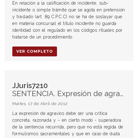
En relación a la calificación de incidente, sub-
incidente o simple trámite que se agota en pretensión
y traslado (art. 89 C.P.C.C) no se ha de soslayar que
en materia concursal el título incidente no guarda
identidad con el regulado en los códigos rituales por
tratarse de un procedimiento
VER COMPLETO
JJuris7210
SENTENCIA. Expresión de agravios. Alcance. Responsabilidad objetiva. Art. 1113, párrafo 2°, último supuesto del Código Civil. Cosas riesgosas. Luces reglamentarias (art. 14 de la ley 13.893). Prioridad de paso. Alcance. Interpretación.
Martes, 17 de Abril de 2012
La expresión de agravios debe ser una crítica
concreta, razonada y – en cierto modo - superadora
de la sentencia recurrida, pero que no está regida de
formulismos sacramentales y que en caso de duda