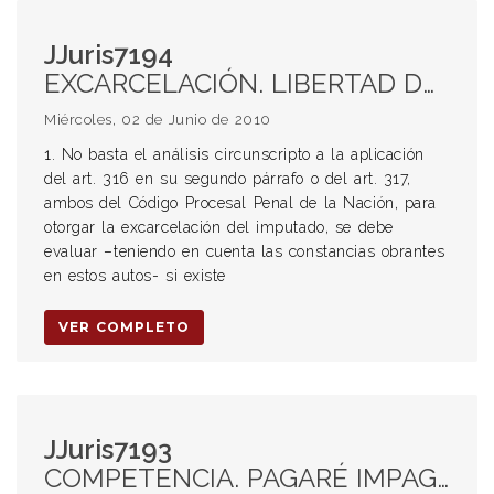
JJuris7194
EXCARCELACIÓN. LIBERTAD DEL IMPUTADO. ART 316, 317, 319 CPP DE LA NACIÓN. MÁXIMO DE LA PENA EN ABSTRACTO. RIESGO PARA EL PROCESO. ESTUPEFACIENTES. INEXISTENCIA DE RIESGO DE FUGA, ENTORPECIMIENTO U OBSTRUCCIÓN DE LA JUSTICIA. PLENARIO N° 13 CNCP. INSUFICIENCIA DE LA CAUCIÓN JURATORIA.
Miércoles, 02 de Junio de 2010
1. No basta el análisis circunscripto a la aplicación
del art. 316 en su segundo párrafo o del art. 317,
ambos del Código Procesal Penal de la Nación, para
otorgar la excarcelación del imputado, se debe
evaluar –teniendo en cuenta las constancias obrantes
en estos autos- si existe
VER COMPLETO
JJuris7193
COMPETENCIA. PAGARÉ IMPAGO. LUGAR DE CELEBRACIÓN DEL CONTRATO. COMPRAVENTA DE ELECTRODOMÉSTICOS. ART 37 INC B LEY 24240. LEY DE DEFENSA AL CONSUMIDOR. PRÓRROGA DE COMPETENCIA. ABUSO DE DERECHO. NORMATIVA DE ORDEN PÚBLICO. ART 65. CLÁUSULAS ABUSIVAS. EJERCICIO DE DERECHOS CONDICIONADOS. CONTRATOS DE ADHESIÓN A CLÁUSULAS PREDISPUESTAS. CLÁUSULAS ATRIBUTIVAS DE JURISDICCIÓN. SUMAS POCO IMPORTANTES. LUGARES DISTANTES. CLÁUSULAS DE EXONERACIÓN. IMPEDIMENTO DE ACCESO A LA JURISDICCIÓN. IRRAZONABILIDAD. JUZGADO A OCHOCIENTOS KILÓMETROS DE DISTANCIA DEL DOMICILIO DEL CONSUMIDOR. LUGAR DE PAGO. DOMICILIO DEL DEMANDADO AL MOMENTO DE LA CONTRATACIÓN O EN LA ACTUALIDAD.