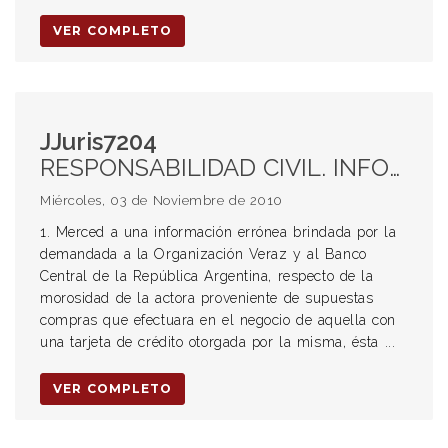
VER COMPLETO
JJuris7204
RESPONSABILIDAD CIVIL. INFORMACIÓN ERRÓNEA BRINDADA POR LA DEMANDADA AL VERAZ Y BANCO CENTRAL DE LA REPÚBLICA ARGENTINA. TARJETA DE CRÉDITO. CALIFICACIÓN DE LA PERJUDICADA EN LA PEOR SITUACIÓN: IRRECUPERABLE. ERROR DE CMR FALABELLA. UTILIZACIÓN DE UN DNI EXTRAVIADO. INSTRUMENTO DE CRÉDITO. PRIVACIÓN DE ACCESO AL CRÉDITO. RESPONSABILIDAD DE LA EMPRESA. ART 1109 CC. FIRMAS. FALTA DE VERIFICACIÓN. APLICACIÓN DEL ART 902 CC. PROFESIONALIDAD DE LA DEMANDADA PARA FIJAR LA CULPA. DAÑOS A CLIENTES O TERCEROS. TIEMPO IRRAZONABLE. DAÑO MORAL.
Miércoles, 03 de Noviembre de 2010
1. Merced a una información errónea brindada por la
demandada a la Organización Veraz y al Banco
Central de la República Argentina, respecto de la
morosidad de la actora proveniente de supuestas
compras que efectuara en el negocio de aquella con
una tarjeta de crédito otorgada por la misma, ésta ...
VER COMPLETO