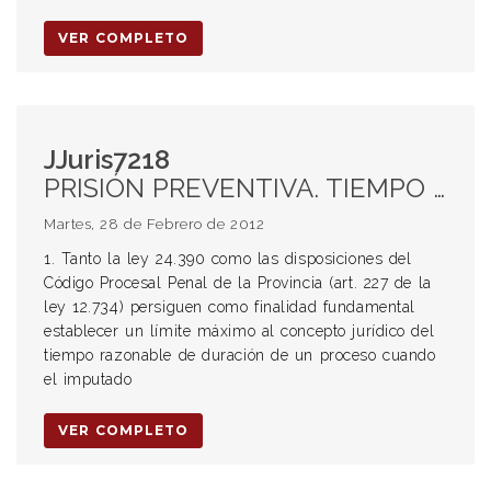
VER COMPLETO
JJuris7218
PRISIÓN PREVENTIVA. TIEMPO RAZONABLE DE DURACIÓN DEL PROCESO. LEY 24.390 Y ART 227 12734. LÍMITE MÁXIMO DEL PROCESO CUANDO EL IMPUTADO ESTÁ PRIVADO DE SU LIBERTAD. FUNDAMENTOS DE LA PRÓRROGA DE LA PRISIÓN PREVENTIVA. AUSENCIA DE DILACIÓN DE LOS ÓRGANOS A CARGO DE LA ACCIÓN O JURISDICCIÓN.
Martes, 28 de Febrero de 2012
1. Tanto la ley 24.390 como las disposiciones del
Código Procesal Penal de la Provincia (art. 227 de la
ley 12.734) persiguen como finalidad fundamental
establecer un límite máximo al concepto jurídico del
tiempo razonable de duración de un proceso cuando
el imputado
VER COMPLETO