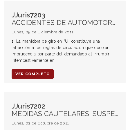
JJuris7203
ACCIDENTES DE AUTOMOTORES. MOTOCICLETA-AUTO. MANIOBRA DE GIRO EN U. INFRACCIÓN A LAS REGLAS DE CIRCULACIÓN. IMPRUDENCIA POR PARTE DEL DEMANDADO. INVASIÓN DEL CARRIL DE CIRCULACIÓN. COLISIÓN. MANIOBRAS RIESGOSAS. PRIORIDAD DE PASO. ART 1113 2° PÁRRAFO DEL CC. RESPONSABILIDAD. INDICIOS. PORCENTAJES DE INCAPACIDAD. NATURALEZA DE LAS LESIONES. EDAD DEL DAMNIFICADO. ESTADO CIVIL. CONDICIONES PERSONALES. DISMINUCIÓN DE APTITUDES LABORALES. LUCRO CESANTE. DAÑO POR INCAPACIDAD FÍSICA. PRODUCTIVIDAD DE LA PERSONA. AFECTACIÓN. CAUSA EFICIENTE DE LAS PÉRDIDA DE INGRESOS. SECUELAS INCAPACITANTES PERMANENTES. DAÑO MORAL. SEGURO. RECHAZO DE LA DECLINACIÓN DE LA CITACIÓN EN GARANTÍA. AUSENCIA DE INTENCIONALIDAD DE CAUSAR UN DAÑO A UN TERCERO.
Lunes, 05 de Diciembre de 2011
1. La maniobra de giro en “U” constituye una
infracción a las reglas de circulación que denotan
imprudencia por parte del demandado al irrumpir
intempestivamente en
VER COMPLETO
JJuris7202
MEDIDAS CAUTELARES. SUSPENSIÓN EN LA EJECUCIÓN DE UNA ORDENANZA MUNICIPAL. USO DE PRODUCTOS FITOSANITARIOS. COMUNA DE AREQUITO. USO DE COADYUVANTES. SUSTANCIAS CAPACES DE ALTERAR EL SISTEMA HORMONAL. VEROSIMILITUD EN EL DERECHO. PELIGRO EN LA DEMORA. PONDERACIÓN DE LOS INTERESES EN JUEGO. ART 14 LEY 11330. PODER DE POLICÍA DE LA COMUNA. POTESTADES DE REGULACIÓN Y FISCALIZACIÓN. AUTONOMÍA MUNICIPAL. ART 123 CN. REGLA INFERIOR QUE PROTEGE MÁS QUE LA SUPERIOR. DUDA O INCERTIDUMBRE CIENTÍFICA. PRINCIPIO PRECAUTORIO. INVERSIÓN DE LA CARGA DE LA PRUEBA.
Lunes, 03 de Octubre de 2011