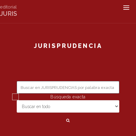
editorial
Togg
JURIS
navig
JURISPRUDENCIA
Búsqueda exacta