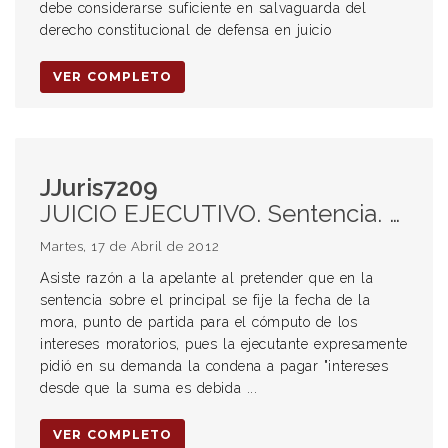
debe considerarse suficiente en salvaguarda del
derecho constitucional de defensa en juicio
VER COMPLETO
JJuris7209
JUICIO EJECUTIVO. Sentencia. Condena. Intereses. Mora. Fecha de la mora. Intereses moratorios. Cómputo. Pagarés librados a la vista y con cláusula sin protesto, con lugar de pago en el domicilio del acreedor.
Martes, 17 de Abril de 2012
Asiste razón a la apelante al pretender que en la
sentencia sobre el principal se fije la fecha de la
mora, punto de partida para el cómputo de los
intereses moratorios, pues la ejecutante expresamente
pidió en su demanda la condena a pagar "intereses
desde que la suma es debida ...
VER COMPLETO