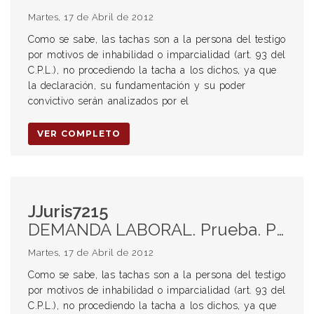
Martes, 17 de Abril de 2012
Como se sabe, las tachas son a la persona del testigo
por motivos de inhabilidad o imparcialidad (art. 93 del
C.P.L.), no procediendo la tacha a los dichos, ya que
la declaración, su fundamentación y su poder
convictivo serán analizados por el
VER COMPLETO
JJuris7215
DEMANDA LABORAL. Prueba. Prueba testimonial. Testigos. Tachas. Alcance. Valoración judicial. Oportunidad. Valoración de las partes. Oportunidad. Existencia de la relación laboral. Presunción. Prueba. Carga de la prueba. Trabajadores de la construcción. Art. 35 de la ley 22.250. Presunciones legales a favor del trabajador (arts. 55 y 57). Aplicación judicial.
Martes, 17 de Abril de 2012
Como se sabe, las tachas son a la persona del testigo
por motivos de inhabilidad o imparcialidad (art. 93 del
C.P.L.), no procediendo la tacha a los dichos, ya que