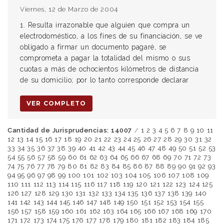
Viernes, 12 de Marzo de 2004
1. Resulta irrazonable que alguien que compra un
electrodoméstico, a los fines de su financiación, se ve
obligado a firmar un documento pagaré, se
comprometa a pagar la totalidad del mismo o sus
cuotas a más de ochocientos kilómetros de distancia
de su domicilio; por lo tanto corresponde declarar
VER COMPLETO
Cantidad de Jurisprudencias: 14007
/
1
2
3
4
5
6
7
8
9
10
11
12
13
14
15
16
17
18
19
20
21
22
23
24
25
26
27
28
29
30
31
32
33
34
35
36
37
38
39
40
41
42
43
44
45
46
47
48
49
50
51
52
53
54
55
56
57
58
59
60
61
62
63
64
65
66
67
68
69
70
71
72
73
74
75
76
77
78
79
80
81
82
83
84
85
86
87
88
89
90
91
92
93
94
95
96
97
98
99
100
101
102
103
104
105
106
107
108
109
110
111
112
113
114
115
116
117
118
119
120
121
122
123
124
125
126
127
128
129
130
131
132
133
134
135
136
137
138
139
140
141
142
143
144
145
146
147
148
149
150
151
152
153
154
155
156
157
158
159
160
161
162
163
164
165
166
167
168
169
170
171
172
173
174
175
176
177
178
179
180
181
182
183
184
185