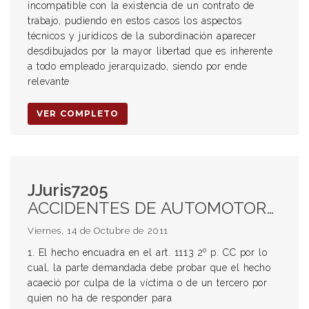
incompatible con la existencia de un contrato de
trabajo, pudiendo en estos casos los aspectos
técnicos y jurídicos de la subordinación aparecer
desdibujados por la mayor libertad que es inherente
a todo empleado jerarquizado, siendo por ende
relevante
VER COMPLETO
JJuris7205
ACCIDENTES DE AUTOMOTORES. ART 1113 2º PÁRRAFO DEL CC. CULPA DE LA VÍCTIMA O DE UN TERCERO POR QUIEN NO DEBE RESPONDER. COSA RIESGOSA. FACTOR OBJETIVO DE ATRIBUCIÓN DE RESPONSABILIDAD. DUEÑO O GUARDIÁN DE LA COSA RIESGOSA. SALIDA DE UNA ROTONDA. LEY NACIONAL DE TRÁNSITO. LEY 24449 ART 43 INC E. ART 39 ORDENANZA MUNICIPAL 6543/98. PRIORIDAD DE CIRCULACIÓN. CARTEL DE CEDA EL PASO. VELOCIDAD PRUDENCIAL. CONTROL DEL RODADO. CULPA CONCURRENTE. ENTIDAD DEL MISMO GRADO EN LA PRODUCCIÓN DEL HECHO. DAÑOS DE PRUEBA DIFÍCIL. MORIGERACIÓN DE LA CARGA PROBATORIA.
Viernes, 14 de Octubre de 2011
1. El hecho encuadra en el art. 1113 2º p. CC por lo
cual, la parte demandada debe probar que el hecho
acaeció por culpa de la víctima o de un tercero por
quien no ha de responder para