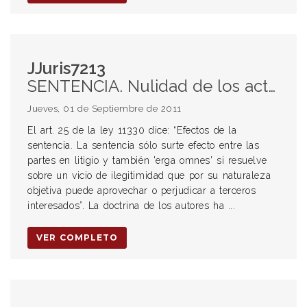
JJuris7213
SENTENCIA. Nulidad de los actos. Efectos. Art. 25 de la ley 11330.Solución de la Doctrina. Derecho hispanoamericano. Códigos o leyes procesales contencioso administrativas de las Provincias argentinas.
Jueves, 01 de Septiembre de 2011
El art. 25 de la ley 11330 dice: “Efectos de la
sentencia. La sentencia sólo surte efecto entre las
partes en litigio y también 'erga omnes' si resuelve
sobre un vicio de ilegitimidad que por su naturaleza
objetiva puede aprovechar o perjudicar a terceros
interesados”. La doctrina de los autores ha ...
VER COMPLETO