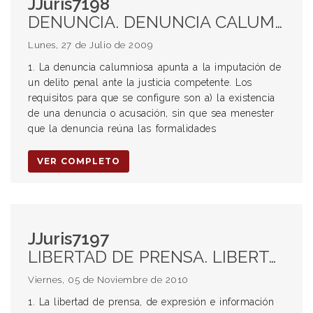
JJuris7198
DENUNCIA. DENUNCIA CALUMNIOSA. ACUSACIÓN CALUMNIOSA. DELITO PENAL. REQUISITOS PARA SU CONFIGURACIÓN. BIENES JURÍDICOS TUTELADOS. INTERÉS GENERAL. HONOR DEL SINDICADO COMO DELINCUENTE. SOBRESEIMIENTO DEL DENUNCIADO. RESPONSABILIDAD CIVIL DEL DENUNCIANTE. DOLO O CULPA EN SEDE CIVIL. ART 1090 CC. DOLO O CULPA GRAVE O GROSERA. SIMPLE CULPA. EQUIDAD. ART 1069 ÚLTIMO PÁRRAFO CC. RELACIÓN CONFLICTIVA ENTRE ACTOR Y DEMANDADA. FALTA DE PRUEBA DE DOLO.
Lunes, 27 de Julio de 2009
1. La denuncia calumniosa apunta a la imputación de
un delito penal ante la justicia competente. Los
requisitos para que se configure son a) la existencia
de una denuncia o acusación, sin que sea menester
que la denuncia reúna las formalidades
VER COMPLETO
JJuris7197
LIBERTAD DE PRENSA. LIBERTAD DE EXPRESIÓN E INFORMACIÓN. DEMOCRACIA. DAÑO AL HONOR. IMAGEN MONTADA PARA IMPACTAR EN LA OPINIÓN PÚBLICA. IMPACTO VISUAL DE LA IMAGEN. COMUNIDAD PEQUEÑA. DERECHO AL HONOR. SIGNIFICADO DE LAS IMÁGENES VISUALES. RESPONSABILIDAD DEL PERIÓDICO. FOTOGRAFÍA PUBLICADA EN UN SEMANARIO. ACTO ANTIJURÍDICO. EXCESO EN EL DERECHO A LA LIBRE COMUNICACIÓN DE LA INFORMACIÓN POR LA PRENSA. REPARACIÓN DE LOS DAÑOS CAUSADOS.
Viernes, 05 de Noviembre de 2010
1. La libertad de prensa, de expresión e información