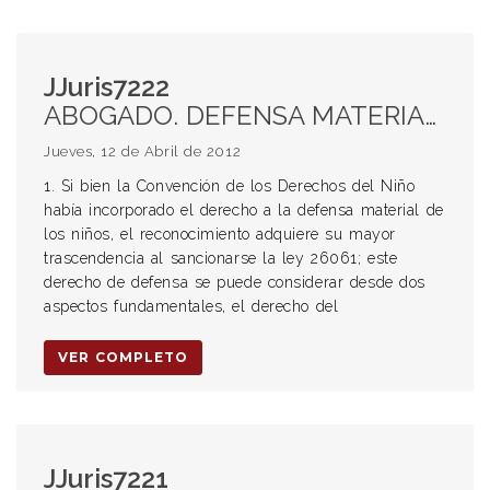
JJuris7222
ABOGADO. DEFENSA MATERIAL DE LOS NIÑOS. CONVENCIÓN DE LOS DERECHOS DEL NIÑO. LEY 26061. DERECHO DE DEFENSA. DERECHO DEL NIÑO A SER OÍDO. DEFENSA TÉCNICA. DERECHO A EXPRESAR SU OPINIÓN. DEFENSA GRATUITA Y ESPECIALIZADA DE LOS NIÑOS Y ADOLESCENTES. INVITACIÓN AL COLEGIO DE ABOGADOS A CREAR LISTA DE ABOGADOS INTERESADOS EN ACTUAR COMO ABOGADOS DEL NIÑO. MEDIDAS A TOMAR POR EL PODER EJECUTIVO. POSTULACIÓN DEL ABOGADO DEL NIÑO POR LA PROPIA ACTORA.
Jueves, 12 de Abril de 2012
1. Si bien la Convención de los Derechos del Niño
había incorporado el derecho a la defensa material de
los niños, el reconocimiento adquiere su mayor
trascendencia al sancionarse la ley 26061; este
derecho de defensa se puede considerar desde dos
aspectos fundamentales, el derecho del
VER COMPLETO
JJuris7221