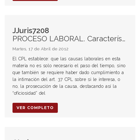
JJuris7208
PROCESO LABORAL. Características. Oficiosidad. Interés de las partes por la prosecución de la causa. Intimación del art. 37 CPL. Caducidad o perención de instancia. Aplicación supletoria del CPCCSF. Impulso procesal de oficio.
Martes, 17 de Abril de 2012
El CPL establece: que las causas laborales en esta
materia no es solo necesario el paso del tiempo, sino
que también se requiere haber dado cumplimiento a
la intimación del art. 37 CPL sobre si le interesa, o
no, la prosecución de la causa, destacando así la
“oficiosidad” del
VER COMPLETO