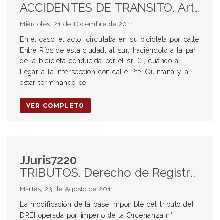
ACCIDENTES DE TRANSITO. Art. 1113, párrafo 2° del C.C..Eximentes de responsabilidad. Jurisprudencia. Daños causados por el riesgo de la cosa. Responsabilidad del dueño o guardián. Responsabilidad emergente de los accidentes causados con vehículos en movimiento. Prueba. Carga de la prueba. Art. 39, inc. B de la Ley Nacional de Tránsito. Prioridad de paso. Encrucijada. Factor de atribución. Falta de casco. Uso obligatorio del casco. Indemnización. Monto. Integridad física. Lesiones físicas. Procedencia de su indemnización.
Miércoles, 21 de Diciembre de 2011
En el caso, el actor circulaba en su bicicleta por calle
Entre Ríos de esta ciudad, al sur, haciéndolo a la par
de la bicicleta conducida por el sr. C., cuando al
llegar a la intersección con calle Pte. Quintana y al
estar terminando de
VER COMPLETO
JJuris7220
TRIBUTOS. Derecho de Registro e inspección (DREI). Base imponible. Municipalidad. Tasas. Confiscatoriedad. Principio de no confiscatoriedad. Alcance. Jurisprudencia. Interpretación. Prueba. Carga de la prueba.
Martes, 23 de Agosto de 2011
La modificación de la base imponible del tributo del
DREI operada por imperio de la Ordenanza n°