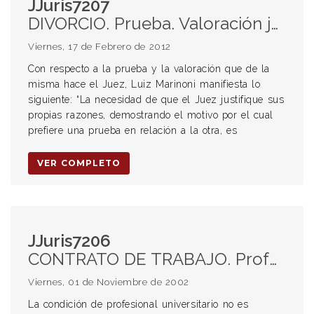
JJuris7207
DIVORCIO. Prueba. Valoración judicial. Causales. Causal objetiva. Demanda. Contestación. Reconvención. Causales de culpabilidad. Falta de pago de los alimentos. Alcance. Separación de hecho. Deber de fidelidad conyugal. Subsistencia del deber de fidelidad durante la separación personal de los cónyuges. Alcance. Divorcio. Causales. Adulterio.
Viernes, 17 de Febrero de 2012
Con respecto a la prueba y la valoración que de la
misma hace el Juez, Luiz Marinoni manifiesta lo
siguiente: “La necesidad de que el Juez justifique sus
propias razones, demostrando el motivo por el cual
prefiere una prueba en relación a la otra, es
VER COMPLETO
JJuris7206
CONTRATO DE TRABAJO. Profesiones liberales. Profesionales. Relación de dependencia.
Viernes, 01 de Noviembre de 2002
La condición de profesional universitario no es