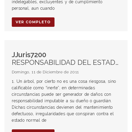
indelegables, excluyentes y de cumplimiento
personal, aun cuando
VER COMPLETO
JJuris7200
RESPONSABILIDAD DEL ESTADO. MUNICIPALIDAD DE ROSARIO. LESIONES PRODUCIDAS POR LA CAÍDA DE UN ÁRBOL. COSA INERTE. RESPONSABILIDAD DEL DUEÑO O GUARDIÁN. MANTENIMIENTO DEFECTUOSO. DAÑO CAUSADO POR EVENTUALES TERCEROS. HECHO PRODUCIDO DOS AÑOS DESPUÉS DEL DAÑO CAUSADO POR TERCEROS. OMISIÓN NEGLIGENTE DE LA GUARDADORA. ART 1113 2° PÁRRAFO DEL CC. PRUEBA DE CULPA DE LA VÍCTIMA, DE UN TERCERO POR QUIEN NO DEBE RESPONDER O CASO FORTUITO PARA EXIMIRSE DE RESPONSABILIDAD.
Domingo, 11 de Diciembre de 2011
1. Un árbol, por cierto no es una cosa riesgosa, sino
calificable como “inerte”; en determinadas
circunstancias puede ser generador de daños con
responsabilidad imputable a su dueño o guardián.
Dichas circunstancias devienen del mantenimiento
defectuoso, irregularidades que conspiran contra el
estado normal de