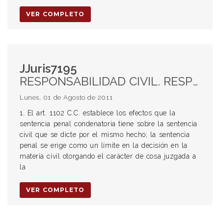
VER COMPLETO
JJuris7195
RESPONSABILIDAD CIVIL. RESPONSABILIDAD EXTRACONTRACTUAL. ACCIDENTE DE AUTOMOTORES. ART 1102 CC. EFECTOS DE LA SENTENCIA PENAL CONDENATORIA SOBRE LA SENTENCIA CIVIL. PRUEBA PRODUCIDA SOBRE LA RESPONSABILIDAD DEL CONDENADO PENALMENTE. RESPONSABILIDAD CONCURRENTE. CUESTIONES IRREVISABLES EN SEDE CIVIL. ART 1113 2° PÁRRAFO CC. COLISIÓN DE DOS VEHÍCULOS. PRESUNCIÓN DE RESPONSABILIDAD PARA AMBOS CONDUCTORES. EXIMENTES DE RESPONSABILIDAD. CONDUCTA IMPRUDENTE Y NEGLIGENTE. PRECAUCIONES DE LA LEY NACIONAL DE TRÁNSITO. VÍA CONTRARIA LIBRE. DISTANCIA SUFICIENTE. VISIBILIDAD SUFICIENTE. PRECAUCIÓN EN LUGAR PELIGROSO. HECHO IMPREVISIBLE E INEVITABLE PARA EL DEMANDADO. CONDUCTA DEL ACTOR ÚNICA CAUSA DEL HECHO.
Lunes, 01 de Agosto de 2011
1. El art. 1102 C.C. establece los efectos que la
sentencia penal condenatoria tiene sobre la sentencia
civil que se dicte por el mismo hecho; la sentencia
penal se erige como un límite en la decisión en la
materia civil otorgando el carácter de cosa juzgada a
la
VER COMPLETO