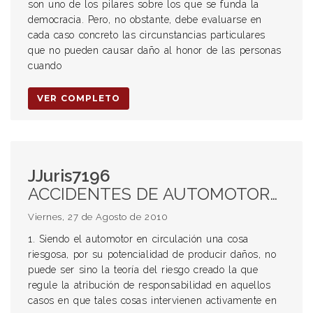
son uno de los pilares sobre los que se funda la
democracia. Pero, no obstante, debe evaluarse en
cada caso concreto las circunstancias particulares
que no pueden causar daño al honor de las personas
cuando
VER COMPLETO
JJuris7196
ACCIDENTES DE AUTOMOTORES. TEORÍA DEL RIESGO CREADO. COSA RIESGOSA. DAÑO. RESPONSABILIDAD. FACTOR DE ATRIBUCIÓN OBJETIVO. DUEÑO O GUARDIÁN DE LA COSA RIESGOSA. RESPONSABILIDAD DEL CONDUCTOR DE UN VEHÍCULO. CARTEL INDICADOR “PARE”. PELIGRO. MANIOBRA CORRECTA. PODER DE POLICÍA DEL ESTADO MUNICIPAL. CÓDIGO DE TRANSITO. DEBERES DE LOS PARTICULARES. LEY NACIONAL DE TRÁNSITO. DAÑOS PRODUCIDOS POR HECHOS EXTRAÑOS A LA INTERVENCIÓN DIRECTA DEL ESTADO. ACTIVIDADES PRIVADAS SUJETAS A REGULACIÓN ESTATAL POR RAZONES DE INTERÉS GENERAL. AUSENCIA DE RESPONSABILIDAD DE LA MUNICIPALIDAD DE ROSARIO.
Viernes, 27 de Agosto de 2010
1. Siendo el automotor en circulación una cosa
riesgosa, por su potencialidad de producir daños, no
puede ser sino la teoría del riesgo creado la que
regule la atribución de responsabilidad en aquellos
casos en que tales cosas intervienen activamente en