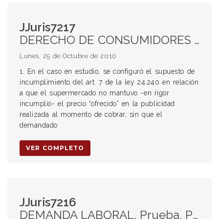
JJuris7217
DERECHO DE CONSUMIDORES Y USUARIOS. LEY 24240 ART 7. INCUMPLIMIENTO. NO MANTENIMIENTO DEL PRECIO OFRECIDO EN LA PUBLICIDAD. FALTA DE PRUEBA SOBRE LA REVOCACIÓN DE LA OFERTA. RESPONSABILIDAD CONTRACTUAL. DEBER DE SEGURIDAD. RESPETO DEL DEBER DE IDENTIDAD ENTRE LO OFRECIDO Y LO ENTREGADO. DAÑO MORAL. BEBIDA ALCOHÓLICA. DIFERENCIA DE PRECIO. DAÑO PUNITIVO. ART 52 BIS LEY 24240. MULTA CIVIL. ADICIONAL A LA INDEMNIZACIÓN DE DAÑOS Y PERJUICIOS. INCUMPLIMIENTO DEL CONTRATO. PEDIDO DE LA PARTE PERJUDICADA. TOPE DE CINCO MIL PESOS. GRAVEDAD DEL HECHO.
Lunes, 25 de Octubre de 2010
1. En el caso en estudio, se configuró el supuesto de
incumplimiento del art. 7 de la ley 24.240 en relación
a que el supermercado no mantuvo -en rigor
incumplió- el precio “ofrecido” en la publicidad
realizada al momento de cobrar, sin que el
demandado
VER COMPLETO
JJuris7216
DEMANDA LABORAL. Prueba. Prueba testimonial. Testigos. Tachas. Alcance. Valoración judicial. Oportunidad. Valoración de las partes. Oportunidad. Existencia de la relación laboral. Presunción. Prueba. Carga de la prueba. Trabajadores de la construcción. Art. 35 de la ley 22.250. Presunciones legales a favor del trabajador (arts. 55 y 57). Aplicación judicial.