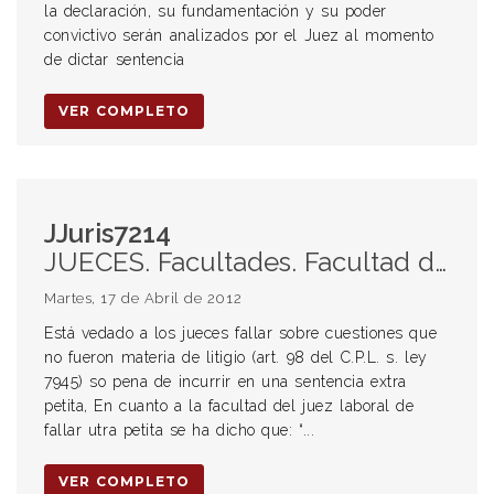
la declaración, su fundamentación y su poder
convictivo serán analizados por el Juez al momento
de dictar sentencia
VER COMPLETO
JJuris7214
JUECES. Facultades. Facultad del juez laboral de fallar utra petita. Alcance. Aplicación del principio de congruencia. SERVICIO DOMESTICO. Estatuto del servicio doméstico. Aplicación. Exclusión expresa de las personas emparentadas con el dueño de casa.
Martes, 17 de Abril de 2012
Está vedado a los jueces fallar sobre cuestiones que
no fueron materia de litigio (art. 98 del C.P.L. s. ley
7945) so pena de incurrir en una sentencia extra
petita, En cuanto a la facultad del juez laboral de
fallar utra petita se ha dicho que: “...
VER COMPLETO