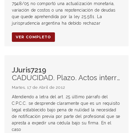
7948/05 no comportó una actualización monetaria,
variación de costos o una repotenciación de deudas
que quede aprehendida por la ley 25.561. La
jurisprudencia argentina ha debido rechazar
VER COMPLETO
JJuris7219
CADUCIDAD. Plazo. Actos interruptivos. Art. 25 último párrafo del C.P.C.C. Necesidad de notificación previa por parte del profesional que se apresta a expedir una cédula bajo su firma.
Martes, 17 de Abril de 2012
Atendiendo a letra del art. 25 último párrafo del
C.P.C.C. se desprende claramente que es un requisito
legal establecido bajo pena de nulidad la necesidad
de notificación previa por parte del profesional que se
apresta a expedir una cédula bajo su firma. En el
caso