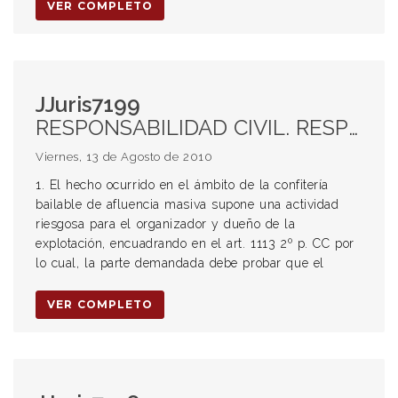
VER COMPLETO
JJuris7199
RESPONSABILIDAD CIVIL. RESPONSABILIDAD EXTRACONTRACTUAL. ACTIVIDAD RIESGOSA. DUEÑO DE LA EXPLOTACIÓN. ART 1113 2° PÁRRAFO CC. PRUEBA DE LA DEMANDADA. CULPA DE LA VÍCTIMA O DE UN TERCERO POR QUIEN NO DEBE RESPONDER. ESPECTÁCULOS PÚBLICOS. OBLIGACIÓN DE RESULTADOS. DAMNIFICADO SÓLO DEBE PROBAR QUE SUFRIÓ UN DAÑO A CAUSA DE UN BAILE O ESPECTÁCULO. PROYECCIÓN DEL PROCESO PENAL AL CIVIL. EXISTENCIA DEL HECHO. PORCENTAJES DE INCAPACIDAD. INDICIOS PARA EL JUZGADOR. NATURALEZA DE LAS LESIONES. EDAD DEL DAMNIFICADO. ESTADO CIVIL. CONDICIONES PERSONALES.
Viernes, 13 de Agosto de 2010
1. El hecho ocurrido en el ámbito de la confitería
bailable de afluencia masiva supone una actividad
riesgosa para el organizador y dueño de la
explotación, encuadrando en el art. 1113 2º p. CC por
lo cual, la parte demandada debe probar que el
VER COMPLETO