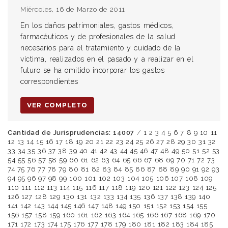
Miércoles, 16 de Marzo de 2011
En los daños patrimoniales, gastos médicos,
farmacéuticos y de profesionales de la salud
necesarios para el tratamiento y cuidado de la
víctima, realizados en el pasado y a realizar en el
futuro se ha omitido incorporar los gastos
correspondientes
VER COMPLETO
Cantidad de Jurisprudencias: 14007
/
1
2
3
4
5
6
7
8
9
10
11
12
13
14
15
16
17
18
19
20
21
22
23
24
25
26
27
28
29
30
31
32
33
34
35
36
37
38
39
40
41
42
43
44
45
46
47
48
49
50
51
52
53
54
55
56
57
58
59
60
61
62
63
64
65
66
67
68
69
70
71
72
73
74
75
76
77
78
79
80
81
82
83
84
85
86
87
88
89
90
91
92
93
94
95
96
97
98
99
100
101
102
103
104
105
106
107
108
109
110
111
112
113
114
115
116
117
118
119
120
121
122
123
124
125
126
127
128
129
130
131
132
133
134
135
136
137
138
139
140
141
142
143
144
145
146
147
148
149
150
151
152
153
154
155
156
157
158
159
160
161
162
163
164
165
166
167
168
169
170
171
172
173
174
175
176
177
178
179
180
181
182
183
184
185