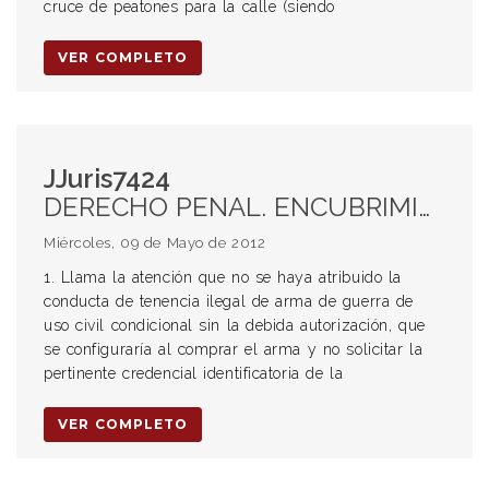
cruce de peatones para la calle (siendo
VER COMPLETO
JJuris7424
DERECHO PENAL. ENCUBRIMIENTO EN GRADO DE AUTOR. ART 277 INC 1° APARTADO C Y 45 DEL CÓDIGO PENAL. CONFIRMACIÓN DEL PROCESAMIENTO APELADO. TENENCIA ILEGAL DE ARMA DE GUERRA SIN LA DEBIDA AUTORIZACIÓN. FALTA DE IMPUTACIÓN. CONOCIMIENTO QUE DEBE TENER CUALQUIER CIUDADANO QUE PRETENDA COMPRAR UN ARMA. CRITERIO DE VALORACIÓN DE LA PRUEBA EN SU CONJUNTO. PLENO CONVENCIMIENTO DEL JUEZ.
Miércoles, 09 de Mayo de 2012
1. Llama la atención que no se haya atribuido la
conducta de tenencia ilegal de arma de guerra de
uso civil condicional sin la debida autorización, que
se configuraría al comprar el arma y no solicitar la
pertinente credencial identificatoria de la
VER COMPLETO