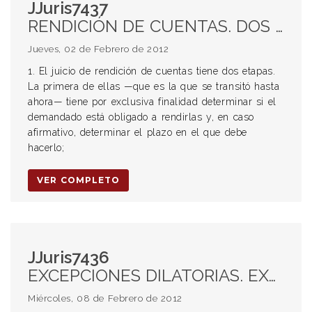
JJuris7437
RENDICIÓN DE CUENTAS. DOS ETAPAS. EXCESO EN LA FINALIDAD DEL PRIMER TRAMO DEL JUICIO. DOMICILIO. NOTIFICACIÓN EN EL DOMICILIO DENUNCIADO Y EN EL QUE EL ACTOR CONSIDERÓ QUE PODÍA SER EL LUGAR SE RESIDENCIA ACTUAL. INCUMPLIMIENTO DEL DEBER DE COLABORACIÓN DEL DEMANDADO. ART 1197 CC. FALTA DE COMUNICACIÓN DEL LUGAR DONDE PODÍA RECLAMARSE EL CUMPLIMIENTO DE LAS OBLIGACIONES. DEMANDADO DEBIDAMENTE EMPLAZADO.
Jueves, 02 de Febrero de 2012
1. El juicio de rendición de cuentas tiene dos etapas.
La primera de ellas —que es la que se transitó hasta
ahora— tiene por exclusiva finalidad determinar si el
demandado está obligado a rendirlas y, en caso
afirmativo, determinar el plazo en el que debe
hacerlo;
VER COMPLETO
JJuris7436
EXCEPCIONES DILATORIAS. EXCEPCIÓN DE ARRAIGO. EXCEPCIÓN DE FALTA DE PERSONERÍA. ART 329 CPCCSF. INCIDENTE DE ARRAIGO. SUSPENSIÓN DEL PROCEDIMIENTO.ART 331 CPCCSF. INCIDENTE DE ARRAIGO. PRONUNCIAMIENTO APELABLE CON EFECTO DEVOLUTIVO. APELACIÓN DEL AUTO DE FALTA DE PERSONERÍA. APELABLE CON EFECTO SUSPENSIVO.
Miércoles, 08 de Febrero de 2012