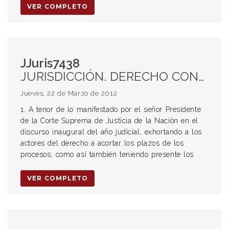
VER COMPLETO
JJuris7438
JURISDICCIÓN. DERECHO CONSTITUCIONAL. PROCESOS MÁS CORTOS. AVANZADA EDAD DE LA ACTORA. OCHO AÑOS DESDE EL ACCIDENTE. PERICIA INIDÓNEA. BAREMO RUBINSTEIN DEL CÓDIGO DE TABLAS DE INCAPACIDADES LABORATIVAS. REPARACIÓN POR INCAPACIDAD SOBREVINIENTE. AFECTACIÓN DE LA CAPACIDAD COTIDIANA. DESENVOLVIMIENTO EN EL MEDIO HABITUAL. LAS SECUELAS DE LAS LESIONES NO PUEDEN AFECTAR SU CAPACIDAD LABORATIVA, PORQUE LA ACTORA ES JUBILADA. LESIÓN ESTÉTICA. ITEM DEL PERJUICIO MORAL. INDEPENDENCIA DE LA EDAD DE LA ACTORA. CIRCUNSTANCIAS QUE INCIDEN AL MOMENTO DE FIJAR LA INDEMNIZACIÓN. DERECHO AL RECLAMO DEL LUCRO CESANTE. ESPOSO DE LA ACTORA. DAÑO NO PADECIDO POR LA ACTORA SINO POR SU ESPOSO. DAÑO NO RECLAMADO.
Jueves, 22 de Marzo de 2012
1. A tenor de lo manifestado por el señor Presidente
de la Corte Suprema de Justicia de la Nación en el
discurso inaugural del año judicial, exhortando a los
actores del derecho a acortar los plazos de los
procesos; como así también teniendo presente los
VER COMPLETO