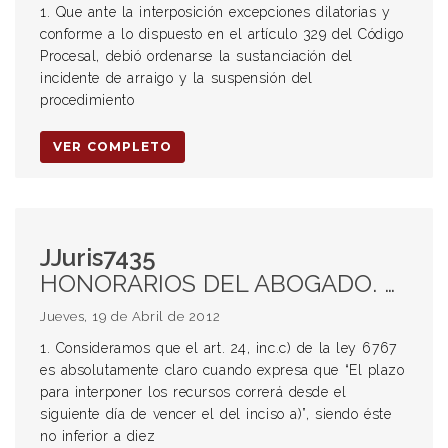
1. Que ante la interposición excepciones dilatorias y
conforme a lo dispuesto en el artículo 329 del Código
Procesal, debió ordenarse la sustanciación del
incidente de arraigo y la suspensión del
procedimiento
VER COMPLETO
JJuris7435
HONORARIOS DEL ABOGADO. EJECUCIÓN FISCAL. RECURSOS DE NULIDAD Y APELACIÓN. APLICACIÓN DEL ART 24 INC C) LEY 6767. PLAZO PARA INTERPONER RECURSOS. VENCIMIENTO DE LOS DIEZ DÍAS QUE SE OTORGAN PARA COMPARECER AL ANTIGUO REPRESENTADO. RECURSOS PLANTEADOS EN TIEMPO. INNECESARIDAD DEL TRASLADO DEL PEDIDO DE REGULACIÓN DE HONORARIOS. INNECESARIDAD DE FORMACIÓN DE INCIDENTE. DISCUSIÓN POSTERIOR DEL MONTO. REGULACIÓN DE HONORARIOS EN BASE AL ART 7 INC 5° LEY 6767.
Jueves, 19 de Abril de 2012
1. Consideramos que el art. 24, inc.c) de la ley 6767
es absolutamente claro cuando expresa que “El plazo
para interponer los recursos correrá desde el
siguiente día de vencer el del inciso a)”, siendo éste
no inferior a diez