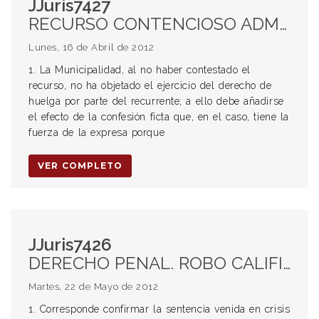
JJuris7427
RECURSO CONTENCIOSO ADMINISTRATIVO. MUNICIPALIDAD DE FUNES. CHOFER DE EMERGENCIAS. FALTA DE CONTESTACIÓN DE LA DEMANDA. NO OBJECIÓN DEL DERECHO DE HUELGA. EFECTO DE LA CONFESIÓN FICTA. CULPA DE LA EMPLEADORA. DÍAS MAL DESCONTADOS. PRESUNCIÓN DE CULPA DE LA EMPLEADORA. PRESENTISMO MAL DESCONTADO.
Lunes, 16 de Abril de 2012
1. La Municipalidad, al no haber contestado el
recurso, no ha objetado el ejercicio del derecho de
huelga por parte del recurrente; a ello debe añadirse
el efecto de la confesión ficta que, en el caso, tiene la
fuerza de la expresa porque
VER COMPLETO
JJuris7426
DERECHO PENAL. ROBO CALIFICADO POR EL USO DE ARMA DE FUEGO EN GRADO DE TENTATIVA. ART 166 INC 2° PRIMER PÁRRAFO DEL CÓDIGO PENAL. CONFIRMACIÓN DE LA SENTENCIA PUESTA EN CRISIS. AGRAVIOS QUE NO EVIDENCIAN ERRORES IN IUDICANDO. DISCONFORMIDAD CON EL MODO DE RESOLVER EL CONFLICTO. VALORACIÓN DE LA PRUEBA EN CONJUNTO. PLENO CONVENCIMIENTO DEL JUZGADOR. PENA DE TRES AÑOS. IMPOSIBILIDAD DE REDUCCIÓN. VIOLENCIA EJERCIDA POR EL IMPUTADO SOBRE LA VÍCTIMA.
Martes, 22 de Mayo de 2012
1. Corresponde confirmar la sentencia venida en crisis