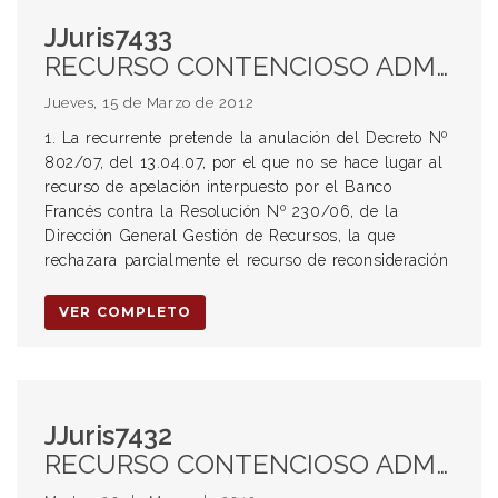
JJuris7433
RECURSO CONTENCIOSO ADMINISTRATIVO. IMPROCEDENCIA DEL RECURSO CON COSTAS AL RECURRENTE. AGRAVIOS DE LA RECURRENTE. IMPROCEDENCIA. MOTIVACIÓN DE LA RESOLUCIÓN 1949/05. EXIGENCIA DE MOTIVACIÓN DE TODOS LOS ACTOS DEL ESTADO. ALCANCE A LOS ACTOS ADMINISTRATIVOS. AGRAVIO SOBRE LA BASE IMPONIBLE DEL DERECHO DE REGISTRO E INSPECCIÓN. IMPROCEDENCIA. APLICACIÓN DE ART 82 DEL CÓDIGO TRIBUTARIO MUNICIPAL. SIMILITUD CON EL ART 140 DEL CÓDIGO FISCAL PROVINCIAL. PROHIBICIÓN DE SUPERPOSICIÓN TRIBUTARIA. LEGITIMIDAD DEL COEFICIENTE APLICADO. COMPETENCIA PROVINCIAL. INTERESES RESARCITORIOS. RESARCIMIENTO DE DAÑOS O INDEMNIZACIÓN DEL DAÑO MORATORIO. REPARACIÓN. TRANSGRESIÓN AL DEBER SOCIAL DE CONTRIBUCIÓN AL SOSTENIMIENTO DEL ESTADO. EXCLUSIÓN DEL RÉGIMEN DE DISTRIBUCIÓN DE RECURSOS FISCALES ENTRE NACIÓN Y PROVINCIA DE LAS TASAS MUNICIPALES. EXCLUSIÓN DEL DERECHO DE REGISTRO E INSPECCIÓN DE LA LEY 23.538.
Jueves, 15 de Marzo de 2012
1. La recurrente pretende la anulación del Decreto Nº
802/07, del 13.04.07, por el que no se hace lugar al
recurso de apelación interpuesto por el Banco
Francés contra la Resolución Nº 230/06, de la
Dirección General Gestión de Recursos, la que
rechazara parcialmente el recurso de reconsideración
VER COMPLETO
JJuris7432
RECURSO CONTENCIOSO ADMINISTRATIVO. IMPROCEDENCIA. RECURSO CONTENCIOSO ADMINISTRATIVO CONTRA LA MUNICIPALIDAD DE GRANADERO BAIGORRIA. CONSTITUCIONALIDAD DE UNA ORDENANZA MUNICIPAL. CAMBIO DE USO DEL SUELO. ATRIBUCIONES DE LAS ADMINISTRACIONES PÚBLICAS. DAÑO NO RESARCIBLE. EVALUACIÓN DEL IMPACTO AMBIENTAL PARA ACTIVIDADES ESPECÍFICAS. INCAPACIDAD DEL PROYECTO DE MODIFICAR EL AMBIENTE. RESPONSABILIDAD DEL ESTADO POR ACTOS LÍCITOS. DAÑO. RELACIÓN DE CAUSALIDAD. IMPUTACIÓN DE LOS DAÑOS AL ESTADO. AUSENCIA DE DEBER JURÍDICO DEL AFECTADO DE SOPORTAR EL DAÑO. HABILITACIÓN MUNICIPAL. REQUISITOS. DECISIÓN DEL INTENDENTE MUNICIPAL Y APROBACIÓN DEL CONCEJO.