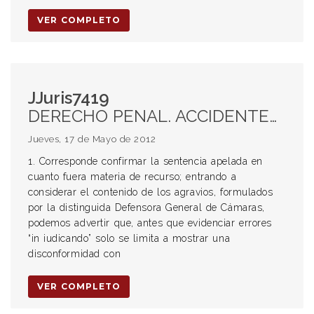
VER COMPLETO
JJuris7419
DERECHO PENAL. ACCIDENTES DE AUTOMOTORES. CONFIRMACIÓN DE LA SENTENCIA POR LESIONES GRAVES CULPOSAS. AGRAVIOS. INEXISTENCIA DE ERRORES IN IUDICANDO. DISCONFORMIDAD CON EL MODO DE RESOLVER EL CONFLICTO. VIOLACIÓN DEL DEBER DE CUIDADO. INVASIÓN DEL CARRIL CONTRARIO. ART 39 LEY 24449. LEY NACIONAL DE TRÁNSITO. CONSERVACIÓN EN TODO MOMENTO DEL DOMINIO EFECTIVO DEL CONDUCIDO. ADVERTENCIA DE MANIOBRAS. PRECAUCIÓN. UTILIZACIÓN DE LA CALZADA POR LA DERECHA.
Jueves, 17 de Mayo de 2012
1. Corresponde confirmar la sentencia apelada en
cuanto fuera materia de recurso; entrando a
considerar el contenido de los agravios, formulados
por la distinguida Defensora General de Cámaras,
podemos advertir que, antes que evidenciar errores
“in iudicando” solo se limita a mostrar una
disconformidad con
VER COMPLETO