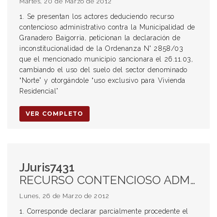
Martes, 20 de Marzo de 2012
1. Se presentan los actores deduciendo recurso
contencioso administrativo contra la Municipalidad de
Granadero Baigorria, peticionan la declaración de
inconstitucionalidad de la Ordenanza N° 2858/03
que el mencionado municipio sancionara el 26.11.03,
cambiando el uso del suelo del sector denominado
“Norte” y otorgándole “uso exclusivo para Vivienda
Residencial”
VER COMPLETO
JJuris7431
RECURSO CONTENCIOSO ADMINISTRATIVO. ADMISIBILIDAD. PARCIALMENTE PROCEDENTE. LEY DE EMERGENCIA 11696, ARTS 41 Y 4. IRRETROACTIVIDAD. CONSTITUCIONALIDAD DEL ART 4. CONTEXTO GENERAL DE LA LEY. ADECUACIÓN DE LAS LEYES DE EMERGENCIA A LAS PAUTAS CONSTITUCIONALES. NO VIOLACIÓN AL ART 17 CN. RAZONES DE NECESIDAD. DERECHO DE PROPIEDAD. LIMITACIÓN TEMPORAL. FINALIDAD DE LA LEY 11696. PALIAR GRAVE CRISIS EN LAS FINANZAS PROVINCIALES. RÉGIMEN SALARIAL DE LOS AGENTES DE LOS TRES PODERES DEL ESTADO. DERECHO ADMINISTRATIVO LOCAL. PODERES NO DELEGADOS AL GOBIERNO FEDERAL. NORMA NO SUBORDINADA AL CC EN MATERIA DE IRRETROACTIVIDAD.
Lunes, 26 de Marzo de 2012
1. Corresponde declarar parcialmente procedente el