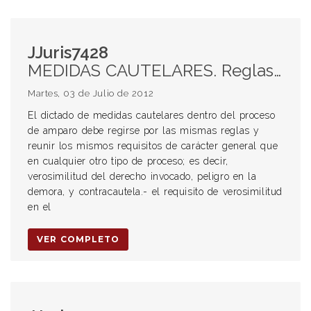
JJuris7428
MEDIDAS CAUTELARES. Reglas de aplicación. Procedencia. Requisitos. Verosimilitud en el derecho invocado. RECURSO DE AMPARO. Procedencia. Requisitos. Verosimilitud en el derecho invocado. Medida cautelar innovativa.
Martes, 03 de Julio de 2012
El dictado de medidas cautelares dentro del proceso
de amparo debe regirse por las mismas reglas y
reunir los mismos requisitos de carácter general que
en cualquier otro tipo de proceso; es decir,
verosimilitud del derecho invocado, peligro en la
demora, y contracautela.- el requisito de verosimilitud
en el
VER COMPLETO