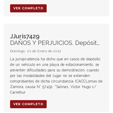
VER COMPLETO
JJuris7429
DAÑOS Y PERJUICIOS. Depósito de un vehículo en playa de estacionamiento. Robo de automotores de las playas de estacionamiento de centros comerciales / shopping. Responsabilidad del hipermercado. Contrato innominado. Art. 1198 del Código Civil. Responsabilidad.
Domingo, 01 de Enero de 2012
La jurisprudencia ha dicho que en casos de depósito
de un vehículo en una playa de estacionamiento, se
advierten dificultades para su demostración, cuando
por las modalidades del lugar no se extienden
comprobantes de dicha circunstancia (CACCLomas de
Zamora, causa N° 57.452, "Salinas, Víctor Hugo c/
Carrefour
VER COMPLETO