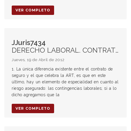
VER COMPLETO
JJuris7434
DERECHO LABORAL. CONTRATO DE SEGURO. ART. ESPECIALIDAD. CONTINGENCIAS LABORALES. ASEGURADORA ES UNA COMPAÑÍA DE SEGURO. ERROR DE LA ASEGURADORA. DEMANDA INCIDENTAL. FALTA DE NOTIFICACIÓN CUANDO ESTÁ EXCLUIDO DE LA LEY. INEXIGIBILIDAD. EMPLEADORA PARTE EN EL INCIDENTE. DEMANDADA PRINCIPAL, TITULAR DE LA RELACIÓN LABORAL DE DONDE NACE EL PLEITO. RESOLUCIÓN DEL INCIDENTE PRODUCE UNA AFECTACIÓN DIRECTA A SUS DERECHOS. INEXISTENCIA DE DACIÓN EN PAGO. FALTA DE DILIGENCIA EN EL CUMPLIMIENTO DE LAS CARGAS PROCESALES. PÓLIZA DE SEGUROS. INVALIDEZ DEL CÁLCULO REALIZADO POR LA ASEGURADORA. INOPONIBILIDAD A LA ACTORA. ALCANCE ENTRE EMPLEADOR Y ASEGURADORA. DERECHO DE REPETICIÓN POR LO PAGADO DE MÁS.
Jueves, 19 de Abril de 2012
1. La única diferencia existente entre el contrato de
seguro y el que celebra la ART, es que en este
último, hay un elemento de especialidad en cuanto al
riesgo asegurado: las contingencias laborales; si a lo
dicho agregamos que la
VER COMPLETO