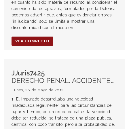
en cuanto ha sido materia de recurso; al considerar el
contenido de los agravios, formulados por la Defensa,
podemos advertir que, antes que evidenciar errores
“in iudicando” solo se limita a mostrar una
disconformidad con el modo en
VER COMPLETO
JJuris7425
DERECHO PENAL. ACCIDENTES DE AUTOMOTORES. MOTOCICLETA-PEATÓN. HOMICIDIO CULPOSO. VELOCIDAD INADECUADA PARA LAS CIRCUNSTANCIAS DE TIEMPO Y LUGAR. CRUCE DE CALLES. SENDA PEATONAL. ART 5 INC T LEY 24449. VIOLACIÓN DEL DEBER DE CUIDADO. FALTA DE DOMINIO DEL CONDUCIDO. IMPRUDENCIA Y DESATENCIÓN EN LA CONDUCCIÓN DE UNA MOTOCICLETA. PREVISIBILIDAD DEL RESULTADO. CUESTIÓN CIVIL. RESARCIMIENTO DE DAÑOS AL HIJO DE LA VÍCTIMA.
Lunes, 28 de Mayo de 2012
1. El imputado desarrollaba una velocidad
“inadecuada legalmente” para las circunstancias de
lugar y tiempo; en un cruce de calles la velocidad
debe ser reducida; se trataba de una plaza pública,
céntrica, con poco tránsito, pero alta probabilidad del