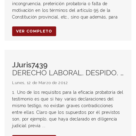
incongruencia, preterición probatoria o falta de
motivación en los términos del artículo 95 de la
Constitución provincial, etc., sino que además, para
VER COMPLETO
JJuris7439
DERECHO LABORAL. DESPIDO. EFICACIA PROBATORIA DE LAS DECLARACIONES TESTIMONIALES. INEXISTENCIA DE CONTRADICCIONES. DECLARACIÓN DE UNA MISMA PERSONA DOS VECES EN EL MISMO EXPEDIENTE POR EL MISMO HECHO. INCREÍBLE SITUACIÓN. INAPLICABILIDAD DE LA PRESUNCIÓN DEL ART 23 LCT. INEXISTENCIA DE DEPENDENCIA. SERVICIOS EN FORMA LIBRE E INDEPENDIENTE. REVOCA SENTENCIA DE PRIMERA INSTANCIA. RECHAZO DE LA DEMANDA.
Lunes, 12 de Marzo de 2012
1. Uno de los requisitos para la eficacia probatoria del
testimonio es que si hay varias declaraciones del
mismo testigo, no existan graves contradicciones
entre ellas. Claro que los supuestos por él previstos
son, por ejemplo, que haya declarado en diligencia
judicial previa ...