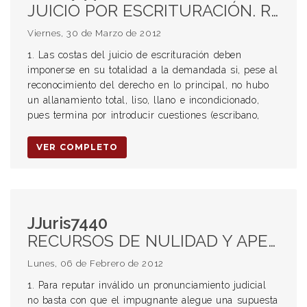
JUICIO POR ESCRITURACIÓN. RECHAZA APELACIÓN. COSTAS DEL JUICIO. DEMANDADA. INEXISTENCIA DE ALLANAMIENTO TOTAL. ART 230 CPCC. CONDUCTA ASUMIDA POR LA DEMANDADA EN EL PROCESO O FUERA DE EL, QUE ES MOTIVO DEL RECLAMO. ESCRITURA PÚBLICA. DEMANDADOS EN EL PLAZO INDICADO POR EL JUEZ. SUBSIDIARIAMENTE POR EL JUEZ POR EL INCUMPLIMIENTO DE LOS DEMANDADOS. PLAZO FIJADO JUDICIALMENTE.
Viernes, 30 de Marzo de 2012
1. Las costas del juicio de escrituración deben
imponerse en su totalidad a la demandada si, pese al
reconocimiento del derecho en lo principal, no hubo
un allanamiento total, liso, llano e incondicionado,
pues termina por introducir cuestiones (escribano,
VER COMPLETO
JJuris7440
RECURSOS DE NULIDAD Y APELACIÓN. RECHAZO. REQUISITOS. PRUEBA DE QUE EL FALLO SE HA APARTADO DE LOS TÉRMINOS EN QUE QUEDÓ TRABADA LA LITIS. FALTA DE CONSIDERACIÓN DE ALGÚN HECHO O PRUEBAS DECISIVAS. CONTRARIEDAD CON LO QUE PROPICIA LA LEY. PRESUNCIÓN DE LEGITIMIDAD DE LA CERTIFICACIÓN DE DEUDA EMITIDA POR LA EPE. CONSUMO ELÉCTRICO. LEGITIMIDAD DE DENEGACIÓN DEL SUMINISTRO. SUSTENTO EN LA REGLAMENTACIÓN APLICABLE. DEUDAS EXIGIBLES EN CONCEPTO DE ENERGÍA ELÉCTRICA Y ACCESORIOS. ART 24 Y 25 LEY 10014. ART 3 PÁRR. 1° REGLAMENTO GENERAL PARA EL SUMINISTRO Y COMERCIALIZACIÓN DEL SERVICIO ELÉCTRICO. ART 23 LEY DE DEFENSA DEL CONSUMIDOR. PRUEBA. PROVEEDORES. CERTIFICADO DE DEUDA. TÍTULO EJECUTIVO SUFICIENTE. PRESUNCIÓN DE LEGITIMIDAD. CARGAS PROBATORIAS DINÁMICAS. DEFENSA DEL CONSUMIDOR.
Lunes, 06 de Febrero de 2012
1. Para reputar inválido un pronunciamiento judicial
no basta con que el impugnante alegue una supuesta