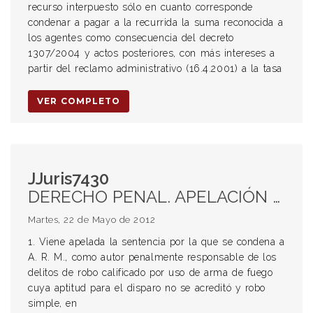
recurso interpuesto sólo en cuanto corresponde
condenar a pagar a la recurrida la suma reconocida a
los agentes como consecuencia del decreto
1307/2004 y actos posteriores, con más intereses a
partir del reclamo administrativo (16.4.2001) a la tasa
VER COMPLETO
JJuris7430
DERECHO PENAL. APELACIÓN DE LA SENTENCIA. ROBO CALIFICADO POR EL USO DE ARMA DE FUEGO CUYA APTITUD PARA EL DISPARO NO SE ACREDITÓ Y ROBO SIMPLE EN CONCURSO REAL Y EN CALIDAD DE AUTOR. ART 166 INC 2° PÁRRAFO 3°,164, 55 Y 45 DEL CÓDIGO PENAL. AGRAVIOS. INEXISTENCIA DE ERRORES IN IUDICANDO. DISCONFORMIDAD CON EL MODO DE RESOLVER EL CONFLICTO. TRATAMIENTO ADECUADO EN LA PRIMERA INSTANCIA. AUTOR. PRESENCIA DEL ENCARTADO COMO APOYO NECESARIO PARA LOGRAR LA COMISIÓN DEL HECHO. CONSTITUCIONALIDAD DEL ART 166 INC 2° ÚLTIMO PÁRRAFO. TIPIFICACIÓN MÁS FAVORABLE AL IMPUTADO. INEXISTENCIA DE ARGUMENTOS DE PESO PARA QUE DECLARAR LA INCONSTITUCIONALIDAD. FACULTAD DEL LEGISLADOR DE FONDO LA ESPECIFICIDAD DE LOS TIPOS OBJETIVOS. PRINCIPIOS DE LEGALIDAD Y TIPICIDAD.
Martes, 22 de Mayo de 2012
1. Viene apelada la sentencia por la que se condena a
A. R. M., como autor penalmente responsable de los
delitos de robo calificado por uso de arma de fuego
cuya aptitud para el disparo no se acreditó y robo
simple, en