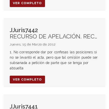
VER COMPLETO
JJuris7442
RECURSO DE APELACIÓN. RECHAZO. PLIEGO DE ABSOLUCIÓN DE POSICIONES. FALTA DE ACTA. POSICIONES NO CONFESAS. SUBSANACIÓN. ART 162 CPCC. INCOMPARECENCIA. CONFESIÓN FICTA DEL CITADO. ART 168 CPCC. PLENA PRUEBA. CONFESIÓN NO PUEDE SER OPUESTA A DOCUMENTOS FEHACIENTES. FALTA DE PLIEGO. NO SE TIENEN POR CONFESOS LOS HECHOS VERTIDOS EN LA DEMANDA. CONFESIÓN ÚNICA PRUEBA. FALTA DE PRUEBA.
Jueves, 15 de Marzo de 2012
1. No corresponde dar por confesas las posiciones si
no se levantó el acta, pero que tal omisión puede ser
subsanada a petición de parte que se tenga por
absuelta
VER COMPLETO
JJuris7441