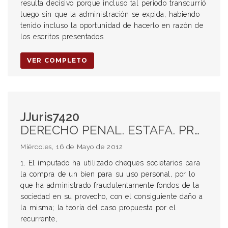
resulta decisivo porque incluso tal periodo transcurrió
luego sin que la administración se expida, habiendo
tenido incluso la oportunidad de hacerlo en razón de
los escritos presentados
VER COMPLETO
JJuris7420
DERECHO PENAL. ESTAFA. PROCESAMIENTO. ART 173 INC 7. DEL CÓDIGO PENAL. UTILIZACIÓN DE CHEQUES SOCIETARIOS PARA LA COMPRA DE UN BIEN PARA USO PERSONAL. ADMINISTRACIÓN FRAUDULENTA. CONFIRMACIÓN DEL PROCESAMIENTO APELADO. RESOLUCIÓN DE CARÁCTER PROVISIONAL. ELEMENTOS SUFICIENTES PARA UNA AMPLIA DISCUSIÓN EN EL PLENARIO. CONSIDERACIÓN DEL SILENCIO DEL ACUSADO EN SITUACIONES QUE MERECEN UNA EXPLICACIÓN DE SU PARTE.
Miércoles, 16 de Mayo de 2012
1. El imputado ha utilizado cheques societarios para
la compra de un bien para su uso personal, por lo
que ha administrado fraudulentamente fondos de la
sociedad en su provecho, con el consiguiente daño a
la misma; la teoría del caso propuesta por el
recurrente,