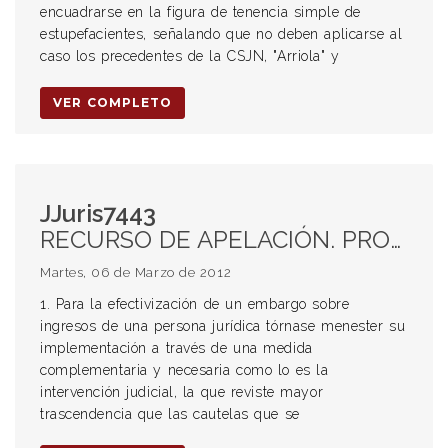
encuadrarse en la figura de tenencia simple de
estupefacientes, señalando que no deben aplicarse al
caso los precedentes de la CSJN, "Arriola" y
VER COMPLETO
JJuris7443
RECURSO DE APELACIÓN. PROCEDENCIA. REVOCACIÓN DE LA PROVIDENCIA RECURRIDA. EMBARGO SOBRE INGRESOS DE UNA PERSONA JURÍDICA. INTERVENCIÓN JUDICIAL. TRASCENDENCIA. INDAGACIÓN SOBRE LA POSIBILIDAD DE EMBARGO DE OTROS BIENES LIBRES. MONTO MENOR. IMPOSIBILIDAD DE GENERAR INCONVENIENTES EN EL GIRO DE LA CAUTELADA.
Martes, 06 de Marzo de 2012
1. Para la efectivización de un embargo sobre
ingresos de una persona jurídica tórnase menester su
implementación a través de una medida
complementaria y necesaria como lo es la
intervención judicial, la que reviste mayor
trascendencia que las cautelas que se