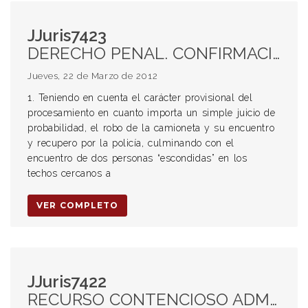
JJuris7423
DERECHO PENAL. CONFIRMACIÓN DEL PROCESAMIENTO APELADO. SIMPLE JUICIO DE PROBABILIDAD. ROBO CALIFICADO POR EL USO DE ARMA DE FUEGO Y RESISTENCIA A LA AUTORIDAD CALIFICADA POR EL USO DE ARMA DE FUEGO EN CONCURSO REAL. CONFIRMACIÓN DE LA PRISIÓN PREVENTIVA. REVOCACIÓN DEL PROCESAMIENTO POR PORTACIÓN ILEGÍTIMA DE ARMA DE GUERRA. FALTA DE ACREDITACIÓN DE LA AUTORÍA DE LOS DISPAROS Y PORTACIÓN DEL ARMA. PRESUPUESTOS DE LA PRISIÓN PREVENTIVA. APARIENCIA DE RESPONSABILIDAD. PENA DE CUMPLIMIENTO EFECTIVO. PELIGROSIDAD PROCESAL. ENTORPECIMIENTO PROBATORIO. PELIGRO DE FUGA POR LA MAGNITUD DE LA PENA EN EXPECTATIVA.
Jueves, 22 de Marzo de 2012
1. Teniendo en cuenta el carácter provisional del
procesamiento en cuanto importa un simple juicio de
probabilidad, el robo de la camioneta y su encuentro
y recupero por la policía, culminando con el
encuentro de dos personas “escondidas” en los
techos cercanos a
VER COMPLETO
JJuris7422
RECURSO CONTENCIOSO ADMINISTRATIVO. PROCEDENCIA. CONDENA A LA PROVINCIA DE SANTA FE. INTERESES. TASA DEL ART 10 DECRETO NACIONAL 941/91. COSTAS A LA ADMINISTRACIÓN QUE DIO MOTIVO AL LITIGIO. RECONOCIMIENTO DE PARTE DE LA PRETENSIÓN POR PARTE DE LA ADMINISTRACIÓN. ART 24 LEY 11.330.