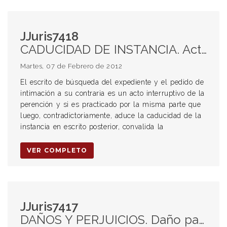
JJuris7418
CADUCIDAD DE INSTANCIA. Actos interruptivos. Escrito de búsqueda del expediente y el pedido de intimación a su contraria. Caducidad. Subsanación. Interpretación. Alcance.
Martes, 07 de Febrero de 2012
El escrito de búsqueda del expediente y el pedido de
intimación a su contraria es un acto interruptivo de la
perención y si es practicado por la misma parte que
luego, contradictoriamente, aduce la caducidad de la
instancia en escrito posterior, convalida la
VER COMPLETO
JJuris7417
DAÑOS Y PERJUICIOS. Daño patrimonial, gastos médicos, farmacéuticos y de profesionales de la salud. Cuidado de la víctima. Incorporación de gastos .correspondientes a 4 personas con formación como enfermera. Cálculo de los montos. Pautas. Indemnización de gastos a realizarse en el futuro. Cálculo. Pautas. Intereses.