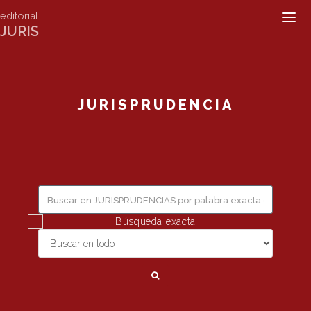
editorial
Togg
JURIS
navig
JURISPRUDENCIA
Búsqueda exacta