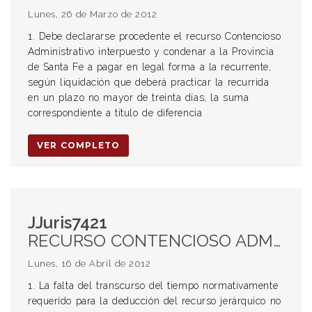
Lunes, 26 de Marzo de 2012
1. Debe declararse procedente el recurso Contencioso
Administrativo interpuesto y condenar a la Provincia
de Santa Fe a pagar en legal forma a la recurrente,
según liquidación que deberá practicar la recurrida
en un plazo no mayor de treinta días, la suma
correspondiente a título de diferencia
VER COMPLETO
JJuris7421
RECURSO CONTENCIOSO ADMINISTRATIVO. RECURSO JERÁRQUICO. FALTA DEL TRANSCURSO DEL TIEMPO REQUERIDO NO RESULTA DECISIVO. ART 72 INC 1 Y 18 CP. INEXISTENCIA DE PERJUICIO CONCRETO DEL RECURRENTE. PRINCIPIO DE LAS NULIDADES. PAS DE NULLITÉ SANS GRIEF. AGRAVIOS NO CONVINCENTES. RAZONES QUE NO SON ARBITRARIAS O ILEGÍTIMAS. IMPROCEDENCIA DE LA PRETENSIÓN ANULATORIA. COSTAS POR SU ORDEN. INTERPRETACIÓN POSIBLE DEL RECURRENTE NO CAPRICHOSA O INFUNDADA. RAZÓN BASTANTE PARA LITIGAR. ART 24 LEY 11.330.
Lunes, 16 de Abril de 2012
1. La falta del transcurso del tiempo normativamente
requerido para la deducción del recurso jerárquico no