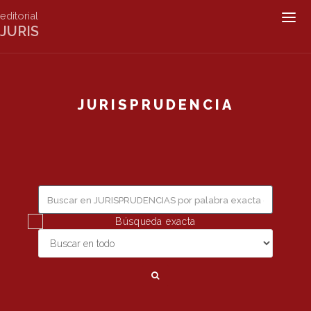
editorial
Togg
JURIS
navig
JURISPRUDENCIA
Búsqueda exacta