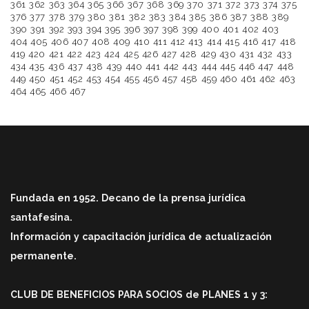
361
362
363
364
365
366
367
368
369
370
371
372
373
374
375
376
377
378
379
380
381
382
383
384
385
386
387
388
389
390
391
392
393
394
395
396
397
398
399
400
401
402
403
404
405
406
407
408
409
410
411
412
413
414
415
416
417
418
419
420
421
422
423
424
425
426
427
428
429
430
431
432
433
434
435
436
437
438
439
440
441
442
443
444
445
446
447
448
449
450
451
452
453
454
455
456
457
458
459
460
461
462
463
464
465
466
467
Fundada en 1952. Decano de la prensa jurídica
santafesina.
Información y capacitación jurídica de actualización
permanente.
CLUB DE BENEFICIOS PARA SOCIOS de PLANES 1 y 3: