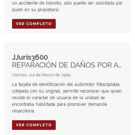
un accidente de tránsito, sólo puede ser solicitada por
quien es su propietario.
VER COMPLETO
JJuris3600
REPARACIÓN DE DAÑOS POR ACCIDENTES DE TRÁNSITO. Sujetos de la acción resarcitoria. Legitimación activa. El propietario, usuario, poseedor o tenedor del vehículo .Prueba. Presunciones
Viernes, 04 de Marzo de 1994
La tarjeta de identificación del automotor fotocopiada,
cotejada con su original, permite reconocer que quien
reviste el carácter de usuaria de la unidad se
encontraba habilitada para promover demanda
resarcitoria.
VER COMPLETO