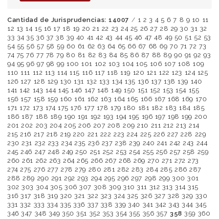
Cantidad de Jurisprudencias: 14007
/
1
2
3
4
5
6
7
8
9
10
11
12
13
14
15
16
17
18
19
20
21
22
23
24
25
26
27
28
29
30
31
32
33
34
35
36
37
38
39
40
41
42
43
44
45
46
47
48
49
50
51
52
53
54
55
56
57
58
59
60
61
62
63
64
65
66
67
68
69
70
71
72
73
74
75
76
77
78
79
80
81
82
83
84
85
86
87
88
89
90
91
92
93
94
95
96
97
98
99
100
101
102
103
104
105
106
107
108
109
110
111
112
113
114
115
116
117
118
119
120
121
122
123
124
125
126
127
128
129
130
131
132
133
134
135
136
137
138
139
140
141
142
143
144
145
146
147
148
149
150
151
152
153
154
155
156
157
158
159
160
161
162
163
164
165
166
167
168
169
170
171
172
173
174
175
176
177
178
179
180
181
182
183
184
185
186
187
188
189
190
191
192
193
194
195
196
197
198
199
200
201
202
203
204
205
206
207
208
209
210
211
212
213
214
215
216
217
218
219
220
221
222
223
224
225
226
227
228
229
230
231
232
233
234
235
236
237
238
239
240
241
242
243
244
245
246
247
248
249
250
251
252
253
254
255
256
257
258
259
260
261
262
263
264
265
266
267
268
269
270
271
272
273
274
275
276
277
278
279
280
281
282
283
284
285
286
287
288
289
290
291
292
293
294
295
296
297
298
299
300
301
302
303
304
305
306
307
308
309
310
311
312
313
314
315
316
317
318
319
320
321
322
323
324
325
326
327
328
329
330
331
332
333
334
335
336
337
338
339
340
341
342
343
344
345
346
347
348
349
350
351
352
353
354
355
356
357
358
359
360