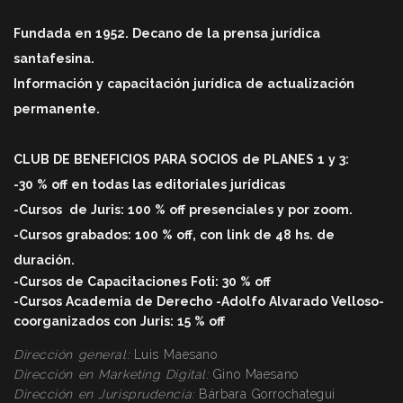
Fundada en 1952. Decano de la prensa jurídica
santafesina.
Información y capacitación jurídica de actualización
permanente.
CLUB DE BENEFICIOS PARA SOCIOS de PLANES 1 y 3:
-30 % off en todas las editoriales jurídicas
-Cursos
de Juris: 100 % off
presenciales y por zoom.
-Cursos grabados: 100 % off, con link de 48 hs. de
duració
n.
-Cursos de Capacitaciones Foti: 30 % off
-Cursos Academia de Derecho -Adolfo Alvarado Velloso-
coorganizados con Juris: 15 % off
Dirección general:
Luis Maesano
Dirección en Marketing Digital:
Gino Maesano
Dirección
en Jurisprudencia:
Bárbara Gorrochategui