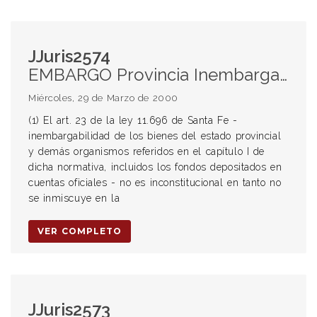
JJuris2574
EMBARGO Provincia Inembargabilidad (1) (2) (3) (7) (8) (9) Art. 23 de la ley 11.696 de Santa Fe (4) Crédito de naturaleza previsional RECURSO DE INCONSTITUCIONALIDAD (6) Criterio restrictivo con que debe aplicarse la inconstitucionalidad LEY DE EMERGENCIA Inembargabilidad de los bienes del estado provincial (1) (3) (5) (7) (8) (9) (10) (11) Constitucionalidad (2) Alcance
Miércoles, 29 de Marzo de 2000
(1) El art. 23 de la ley 11.696 de Santa Fe -
inembargabilidad de los bienes del estado provincial
y demás organismos referidos en el capítulo I de
dicha normativa, incluidos los fondos depositados en
cuentas oficiales - no es inconstitucional en tanto no
se inmiscuye en la
VER COMPLETO
JJuris2573