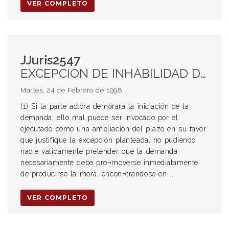
VER COMPLETO
JJuris2547
EXCEPCION DE INHABILIDAD DE TITULO Improcedencia (1) Demora en la iniciación de la demanda EXCEPCION DE ESPERA Improcedencia (1) Demora en la iniciación de la demanda (2) Requisitos EJECUCION HIPOTECARIA Excepción de inhabilidad de titulo Improcedencia (1) Demora en la iniciación de la demanda Excepción de espera Improcedencia (1) Demora en la iniciación de la demanda (2) Requisitos Tasa de intereses (3) Sumatoria de los intereses compensatorios y punitorios
Martes, 24 de Febrero de 1998
(1) Si la parte actora demorara la iniciación de la
demanda, ello mal puede ser invocado por el
ejecutado como una ampliación del plazo en su favor
que justifique la excepción planteada, no pudiendo
nadie validamente pretender que la demanda
necesariamente debe pro¬moverse inmediatamente
de producirse la mora, encon¬trándose en ...
VER COMPLETO