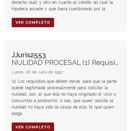
derecho real) y otro en cuanto al crédito (al cual la
hipoteca accede y que fuera cuestionado por la
VER COMPLETO
JJuris2553
NULIDAD PROCESAL (1) Requisitos para solicitar la nulidad Procedencia (2) Falta de citación para oponer excepciones EJECUCION HIPOTECARIA Nulidad (2) Falta de citación para oponer excepciones NOTIFICACION (2) Domicilio constituído en instrumento público
Lunes, 28 de Julio de 1997
(1) Los requisitos que deben darse, para que la parte
quede legitimada procesalmente para solicitar la
nulidad, son, a) que ella no haya originado el vicio o
concurrido a producirlo, o sea, que quien solicita la
nulidad no haya sido la causa de ella; b) que quien
alega
VER COMPLETO