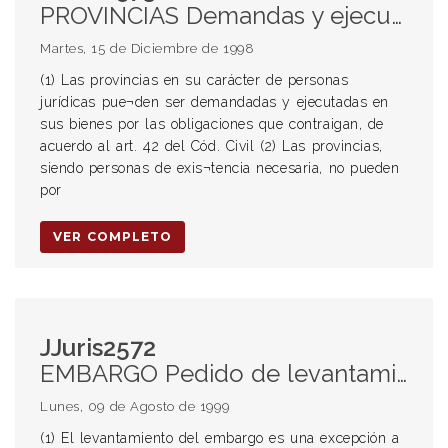
PROVINCIAS Demandas y ejecuciones contra las Provincias (1) Procedencia Embargos Improcedencia (2) (3) Rentas o recursos indispensables (5) Sumas a percibir por el Régimen de Coparticipación Federal de Impuestos Leyes provinciales (4) Tendientes a sustraer de la acción de los acreedores los bienes, recursos y rentas del Estado EMBARGO Provincias Improcedencia (2) (3) Rentas o recursos indispensables (5) Sumas a percibir por el Régimen de Coparticipación Federal de Impuestos
Martes, 15 de Diciembre de 1998
(1) Las provincias en su carácter de personas
jurídicas pue¬den ser demandadas y ejecutadas en
sus bienes por las obligaciones que contraigan, de
acuerdo al art. 42 del Cód. Civil (2) Las provincias,
siendo personas de exis¬tencia necesaria, no pueden
por
VER COMPLETO
JJuris2572
EMBARGO Pedido de levantamiento (1) Criterio restrictivo (2) Procedencia (3) Improcedencia
Lunes, 09 de Agosto de 1999
(1) El levantamiento del embargo es una excepción a