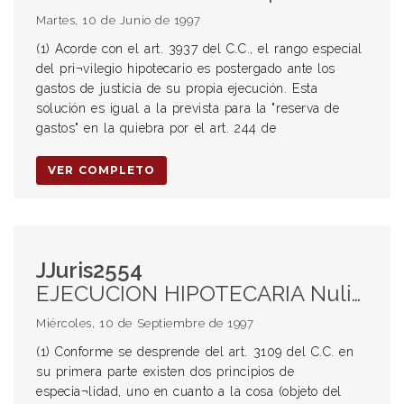
Martes, 10 de Junio de 1997
(1) Acorde con el art. 3937 del C.C., el rango especial
del pri¬vilegio hipotecario es postergado ante los
gastos de justicia de su propia ejecución. Esta
solución es igual a la prevista para la "reserva de
gastos" en la quiebra por el art. 244 de
VER COMPLETO
JJuris2554
EJECUCION HIPOTECARIA Nulidad de escritura hipotecaria (5) Cuestionamiento inoportuno HIPOTECA (1) (4) Principio de especialidad (2) Requisitos constitutivos Nulidad de la hipoteca (3) Principio de conservación del acto (4) Deuda exigida en dólares estadounidenses
Miércoles, 10 de Septiembre de 1997
(1) Conforme se desprende del art. 3109 del C.C. en
su primera parte existen dos principios de
especia¬lidad, uno en cuanto a la cosa (objeto del