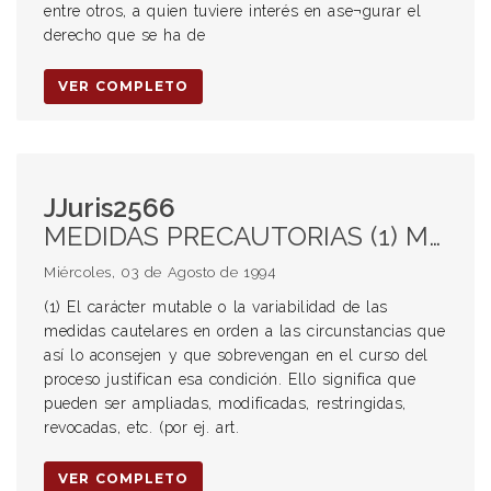
entre otros, a quien tuviere interés en ase¬gurar el
derecho que se ha de
VER COMPLETO
JJuris2566
MEDIDAS PRECAUTORIAS (1) Mutabilidad o variabilidad EMBARGO (2) Retención mayor a la mandada embargar (3) Interpretación restrictiva de la extensión (4) Diligencia limitada al cumplimiento de lo ordenado
Miércoles, 03 de Agosto de 1994
(1) El carácter mutable o la variabilidad de las
medidas cautelares en orden a las circunstancias que
así lo aconsejen y que sobrevengan en el curso del
proceso justifican esa condición. Ello significa que
pueden ser ampliadas, modificadas, restringidas,
revocadas, etc. (por ej. art.
VER COMPLETO