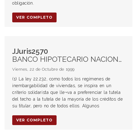
obligación.
VER COMPLETO
JJuris2570
BANCO HIPOTECARIO NACIONAL Inembargabilidad de los inmuebles adquiridos con préstamos del banco. Excepciones (1) Alcance (2) (3) (4) (5) Crédito por expensas PROPIEDAD HORIZONTAL Expensas comunes Embargo (2) (3) (4) (5) Inmuebles adquiridos con préstamos del Banco Hipotecario EMBARGO Inembargabilidad de inmuebles adquiridos con préstamos del Banco Hipotecario Excepciones (1) Alcance (2) (3) (4) (5) Crédito por expensas
Viernes, 22 de Octubre de 1999
(1) La ley 22.232, como todos los regímenes de
inembargabilidad de viviendas, se inspira en un
criterio solidarista que lle¬va a preferenciar la tutela
del techo a la tutela de la mayoría de los créditos de
su titular, pero no de todos ellos. Algunos
VER COMPLETO