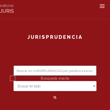
editorial
Togg
JURIS
navig
JURISPRUDENCIA
Búsqueda exacta