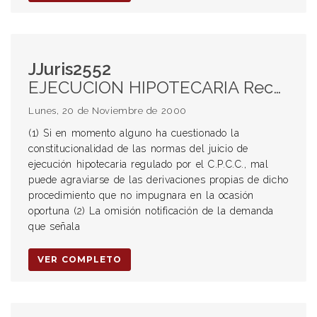
JJuris2552
EJECUCION HIPOTECARIA Recursos (1) Cuestionamiento de normas del juicio Nulidad (2) Omisión de la notificación de la demanda Existencia de un pretenso vicio formal (3) Presentación de una fotocopia simple de la hipoteca y no adjuntando el testimonio original
Lunes, 20 de Noviembre de 2000
(1) Si en momento alguno ha cuestionado la
constitucionalidad de las normas del juicio de
ejecución hipotecaria regulado por el C.P.C.C., mal
puede agraviarse de las derivaciones propias de dicho
procedimiento que no impugnara en la ocasión
oportuna (2) La omisión notificación de la demanda
que señala
VER COMPLETO