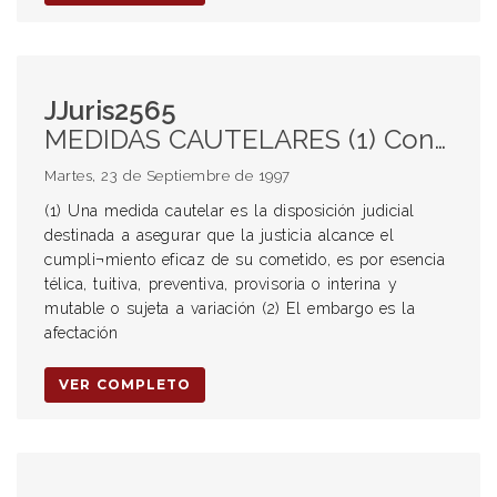
JJuris2565
MEDIDAS CAUTELARES (1) Concepto EMBARGO (2) (3) Concepto Responsabilidad del Estado (4) Comportamiento irregular del registro inmobiliario Comprador de inmueble embargado (5) Responsabilidad ante el acreedor embargante (7) Riesgos y responsabilidades del acreedor y del comprador Efectos del embargo (6) Parámetros
Martes, 23 de Septiembre de 1997
(1) Una medida cautelar es la disposición judicial
destinada a asegurar que la justicia alcance el
cumpli¬miento eficaz de su cometido, es por esencia
télica, tuitiva, preventiva, provisoria o interina y
mutable o sujeta a variación (2) El embargo es la
afectación
VER COMPLETO