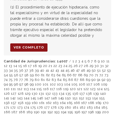
(1) El procedimiento de ejecución hipotecaria, como
tal especialísimo y en virtud de la especialidad no
puede entrar a considerarse otras cuestiones que la
propia ley procesal ha establecido. De allí que como
trámite ejecutivo especial el legislador ha pretendido
otorgar al mismo la máxima celeridad posible y
VER COMPLETO
Cantidad de Jurisprudencias: 14007
/
1
2
3
4
5
6
7
8
9
10
11
12
13
14
15
16
17
18
19
20
21
22
23
24
25
26
27
28
29
30
31
32
33
34
35
36
37
38
39
40
41
42
43
44
45
46
47
48
49
50
51
52
53
54
55
56
57
58
59
60
61
62
63
64
65
66
67
68
69
70
71
72
73
74
75
76
77
78
79
80
81
82
83
84
85
86
87
88
89
90
91
92
93
94
95
96
97
98
99
100
101
102
103
104
105
106
107
108
109
110
111
112
113
114
115
116
117
118
119
120
121
122
123
124
125
126
127
128
129
130
131
132
133
134
135
136
137
138
139
140
141
142
143
144
145
146
147
148
149
150
151
152
153
154
155
156
157
158
159
160
161
162
163
164
165
166
167
168
169
170
171
172
173
174
175
176
177
178
179
180
181
182
183
184
185
186
187
188
189
190
191
192
193
194
195
196
197
198
199
200