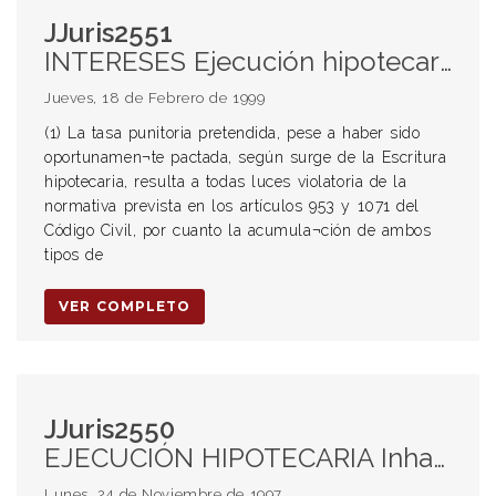
JJuris2551
INTERESES Ejecución hipotecaria (1) (2) Tasa de interés punitorio pactada excesiva EJECUCION HIPOTECARIA Interés pactado (1) (2) Tasa excesiva
Jueves, 18 de Febrero de 1999
(1) La tasa punitoria pretendida, pese a haber sido
oportunamen¬te pactada, según surge de la Escritura
hipotecaria, resulta a todas luces violatoria de la
normativa prevista en los artículos 953 y 1071 del
Código Civil, por cuanto la acumula¬ción de ambos
tipos de
VER COMPLETO
JJuris2550
EJECUCIÓN HIPOTECARIA Inhabilidad de título (1) Valor probatorio de la escritura Interés pactado (2) Tasa excesiva Tasa de interés (3) Deuda en dólares EXCEPCIÓN DE INHABILIDAD DE TÍTULO Ejecución hipotecaria (1) Falta de compulsa de la escritura INTERESES Ejecución hipotecaria (2) (3) Tasa de interés pactada excesiva
Lunes, 24 de Noviembre de 1997