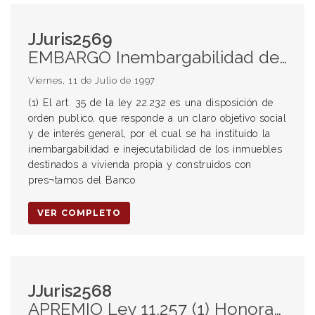
JJuris2569
EMBARGO Inembargabilidad de inmuebles adquiridos con préstamos del Banco Hipotecario (1) (2) Inembargabilidad (3) Costas
Viernes, 11 de Julio de 1997
(1) El art. 35 de la ley 22.232 es una disposición de
orden publico, que responde a un claro objetivo social
y de interés general, por el cual se ha instituido la
inembargabilidad e inejecutabilidad de los inmuebles
destinados a vivienda propia y construidos con
pres¬tamos del Banco
VER COMPLETO
JJuris2568
APREMIO Ley 11.257 (1) Honorarios EMBARGO Honorarios (2) Monto a tener en cuenta para la regulación