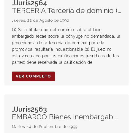
JJuris2564
TERCERIA Tercería de dominio (1) Cónyuge no demandada SOCIEDAD CONYUGAL Medida precautoria (3) Deudas del cónyuge Régimen de bienes (4) Responsabilidad ante terceros (5) Prueba JUEZ Facultades judiciales (2) Calificación de la relación sustancial EMBARGOS Bien inmueble de la cónyuge no deudora (1) Procedencia de la tercería de dominio (3) Improcedencia (5) Prueba
Jueves, 22 de Agosto de 1996
(1) Si la titularidad del dominio sobre el bien
embargado recae sobre la cónyuge no demandada, la
procedencia de la tercería de dominio por ella
promovida resultaría incuestionable (2) El juez no
esta vinculado por las calificaciones ju¬rídicas de las
partes; tiene reservada la calificación de
VER COMPLETO
JJuris2563
EMBARGO Bienes inembargables Beneficios de la Ley 22.322 (1) Heredero del deudor original - Improcedencia
Martes, 14 de Septiembre de 1999