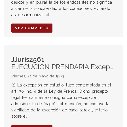
deudor y en plural la de los endosantes no significa
aislar de la solida¬ridad a los codeudores, evitando
así desarmonizar el ...
VER COMPLETO
JJuris2561
EJECUCION PRENDARIA Excepción de pago (1) Excepción de pago parcial - Procedencia (2) Excepción de pago parcial - Efectos EXCEPCION DE PAGO Ejecución prendaria Excepción de pago parcial (1) Procedencia (2) Efectos
Viernes, 21 de Mayo de 1999
(1) La excepción en estudio, luce contemplada en el
art. 30 inc. 4 de la Ley de Prenda. Dicho precepto
legal textualmente consigna como excepción
admisible: la de “pago”. Tal mención, no excluye la
viabilidad de la excepción de pago parcial, criterio
sobre el