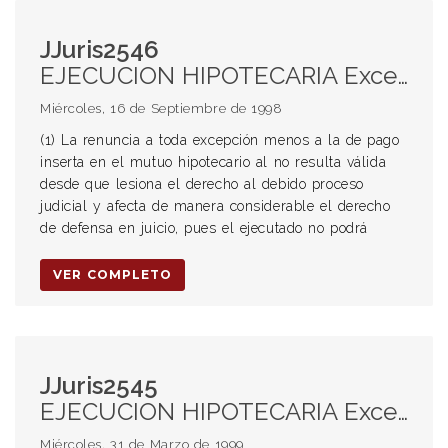
JJuris2546
EJECUCION HIPOTECARIA Excepciones (1) Renuncia a oponer excepciones Excepción de inhabilidad de título Procedencia (2) Causas que afectan al título Improcedencia (4) inhabilidad fundada en el exceso de los intereses convenidos Negativa de la deuda (3) Improcedencia Designación del martillero (6) Designación por el ejecutante ANATOCISMO (5) Concepto EXCEPCION DE INHABILIDAD DE TITULO Procedencia (2) Causas que afectan al título Improcedencia (4) Inhabilidad fundada en el exceso de los intereses convenidos MARTILLERO Ejecución hipotecaria (6) Designación del martillero
Miércoles, 16 de Septiembre de 1998
(1) La renuncia a toda excepción menos a la de pago
inserta en el mutuo hipotecario al no resulta válida
desde que lesiona el derecho al debido proceso
judicial y afecta de manera considerable el derecho
de defensa en juicio, pues el ejecutado no podrá
VER COMPLETO
JJuris2545
EJECUCION HIPOTECARIA Excepciones (1) Límites Abuso del derecho (2) Improcedencia ABUSO DEL DERECHO Ejecución hipotecaria (2) Improcedencia
Miércoles, 31 de Marzo de 1999