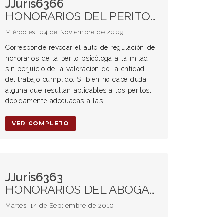
JJuris6366
HONORARIOS DEL PERITO. DECLARATORIA DE POBREZA. DAÑOS Y PERJUICIOS.
Miércoles, 04 de Noviembre de 2009
Corresponde revocar el auto de regulación de
honorarios de la perito psicóloga a la mitad
sin perjuicio de la valoración de la entidad
del trabajo cumplido. Si bien no cabe duda
alguna que resultan aplicables a los peritos,
debidamente adecuadas a las
VER COMPLETO
JJuris6363
HONORARIOS DEL ABOGADO. Intereses. Intereses moratorios. Momentos desde que proceden.
Martes, 14 de Septiembre de 2010