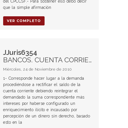
del CPCCSF.- Para sostener ello debo decir
que la simple afirmación
VER COMPLETO
JJuris6354
BANCOS. CUENTA CORRIENTE BANCARIA. Enriquecimiento sin causa. PRESCRIPCIÓN. EXCEPCIÓN DE INHABILIDAD DE TÍTULO.
Miércoles, 24 de Noviembre de 2010
1- Corresponde hacer lugar a la demanda
procediéndose a rectificar el saldo de la
cuenta corriente debiendo reintegrar el
demandado la suma correspondiente más
intereses por haberse configurado un
enriquecimiento ilícito e incausado por
percepción de un dinero sin derecho, basado
esto en la