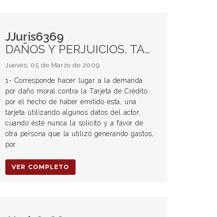
JJuris6369
DAÑOS Y PERJUICIOS. TARJETA DE CRÉDITO. DAÑO MORAL. ESTAFA. FALSIFICACIÓN. PROCESO CIVIL. PROCESO PENAL.
Jueves, 05 de Marzo de 2009
1- Corresponde hacer lugar a la demanda
por daño moral contra la Tarjeta de Crédito
por el hecho de haber emitido ésta, una
tarjeta utilizando algunos datos del actor,
cuando éste nunca la solicitó y a favor de
otra persona que la utilizó generando gastos,
por
VER COMPLETO