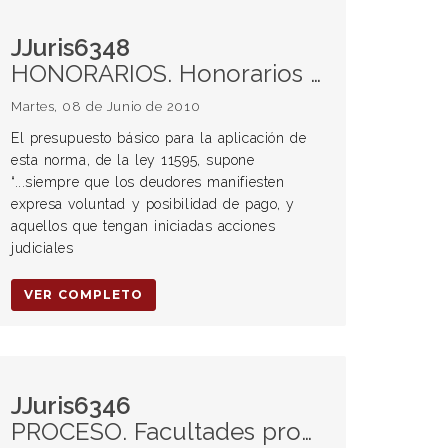
JJuris6348
HONORARIOS. Honorarios del abogado. Ley aplicable. Caso de sucesión de leyes en materia arancelaria. Regulación de honorarios conforme a la ley vigente al tiempo de la realización de los trabajos profesionales.
Martes, 08 de Junio de 2010
El presupuesto básico para la aplicación de
esta norma, de la ley 11595, supone
“...siempre que los deudores manifiesten
expresa voluntad y posibilidad de pago, y
aquellos que tengan iniciadas acciones
judiciales
VER COMPLETO
JJuris6346
PROCESO. Facultades procesales. Preclusión por consumación. Demanda. Contestación. Facultad procesal de contestar la demanda. Preclusión por incompatibilidad. Principios procesales. “Favor processum”. Alcance.