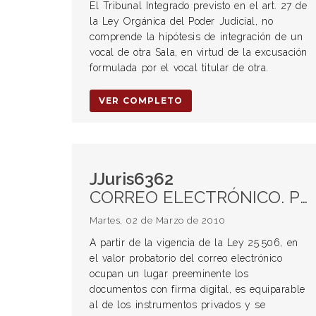
El Tribunal Integrado previsto en el art. 27 de
la Ley Orgánica del Poder Judicial, no
comprende la hipótesis de integración de un
vocal de otra Sala, en virtud de la excusación
formulada por el vocal titular de otra.
VER COMPLETO
JJuris6362
CORREO ELECTRÓNICO. Prueba. Valor probatorio. DAÑOS Y PERJUICIOS. Responsabilidad precontractual. Firma digital.
Martes, 02 de Marzo de 2010
A partir de la vigencia de la Ley 25.506, en
el valor probatorio del correo electrónico
ocupan un lugar preeminente los
documentos con firma digital, es equiparable
al de los instrumentos privados y se