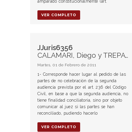
amparado constitucionalmente (art.
VER COMPLETO
JJuris6356
CALAMARI, Diego y TREPAT, Andrea s/ SEPARACION PERSONAL POR MUTUO CONS. HOY DIVORCIO VINCULAR POR PRESENTACION CONJUNTA (TOMO 25 folio 349 nro. 2). Juzgado en lo Civil y Comercial del distrito Nro. 3 de la 2da. nominación de la ciudad de Veando Tuerto, STa. Fe.
Martes, 01 de Febrero de 2011
1- Corresponde hacer lugar al pedido de las
partes de no celebración de la segunda
audiencia prevista por el art. 236 del Código
Civil, en base a que la segunda audiencia, no
tiene finalidad conciliatoria, sino por objeto
comunicar al juez si las partes se han
reconciliado, pudiendo hacerlo
VER COMPLETO