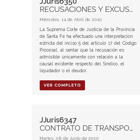
JJuris6350
RECUSACIONES Y EXCUSACIONES. Recusación. Concursos civiles y comerciales. Inadmisibilidad. Excepción. Admisibilidad: caso de causal existente respecto del Síndico, el liquidador o el deudor.
Miércoles, 14 de Abril de 2010
La Suprema Corte de Justicia de la Provincia
de Santa Fe ha efectuado una interpretación
estricta del inciso 5 del artículo 17 del Código
Procesal, al sentar que la recusación es
admisible únicamente con relación a la
causal existente respecto del Síndico, el
liquidador o el deudor.
VER COMPLETO
JJuris6347
CONTRATO DE TRANSPORTE. Accidente sufrido al descender del vehículo transportador. Pozo en la acera. Responsabilidad del transportista. Prueba. Carga de la prueba. Inversión de la carga de la prueba. Aplicación del art. 184 del Código de Comercio. PRUEBA TESTIMONIAL. Testigo único. Valoración de la prueba. Principios procesales. “Clare loqui.” Violación a las obligación que el contrato de transporte de personas impone a la empresa porteadora que presta el servicio.
Martes, 08 de Junio de 2010