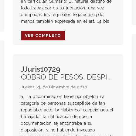
en particular. Sumario: El natural destino de
todo trabajador es su jubilación, una vez
cumplidos los requisitos legales exigido,
manda también expresada en el art. 14 bis
VER COMPLETO
JJuris10729
COBRO DE PESOS. DESPIDO DISCRIMINATORIO. Multa art. 80 LCT. Despido sin expresión de causa. Onus probandi. Enfermedad inculpable. Malicia dolosa. DESPIDO REPRESALIA. Ausencia prolongada. Salud deficiente. Incapacidad permanente.
Jueves, 29 de Diciembre de 2016
a) La discriminación tiene por objeto una
categoría de personas susceptible de tan
repudiable acto. b) Habiendo recepcionado el
trabajador la notificación de que la
documentación se encontraba a su
disposición, y no habiendo invocado