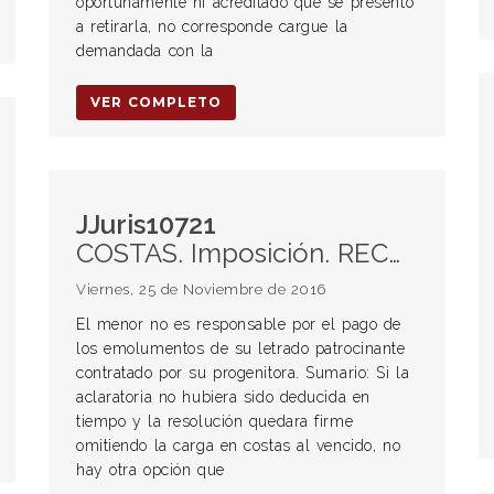
oportunamente ni acreditado que se presentó
a retirarla, no corresponde cargue la
demandada con la
VER COMPLETO
JJuris10721
COSTAS. Imposición. RECURSO DE ACLARATORIA. Efecto. JUICIO DE ALIMENTOS. Letrado. Obligado al pago.
Viernes, 25 de Noviembre de 2016
El menor no es responsable por el pago de
los emolumentos de su letrado patrocinante
contratado por su progenitora. Sumario: Si la
aclaratoria no hubiera sido deducida en
tiempo y la resolución quedara firme
omitiendo la carga en costas al vencido, no
hay otra opción que