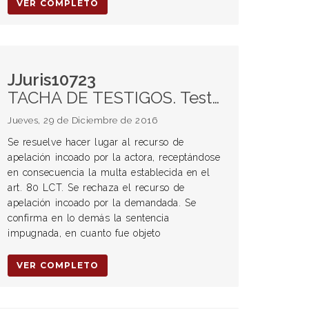
VER COMPLETO
JJuris10723
TACHA DE TESTIGOS. Testigos. Indemnización. Remuneración. Jornada de trabajo despido por abandono de trabajo. Multas. Art. 10 ley 24.013. Art 15 ley 24013. Art. 2 ley 25323. Certificado de trabajo. Seguridad social. ANSES. Certificación de servicios y remuneraciones. Salario. Encargado. Establecimientos gastronómicos. Empleado jerárquico. Declaraciones testimoniales. Base salarial. Salario no registrado. Pericia contable. Exhibición de libros. Art. 51 CPL. Vivienda personal. Art. 105 inc d) LCT. Prestaciones complementarias. Comodato de casa-habitación de propiedad del empleador. Piezas postales. Corrección registro. Art. 11 ley 24013. AFIP. Abandono trabajo. Despido indirecto. Extensión de responsabilidad a socios.
Jueves, 29 de Diciembre de 2016
Se resuelve hacer lugar al recurso de
apelación incoado por la actora, receptándose
en consecuencia la multa establecida en el
art. 80 LCT. Se rechaza el recurso de
apelación incoado por la demandada. Se
confirma en lo demás la sentencia
impugnada, en cuanto fue objeto
VER COMPLETO