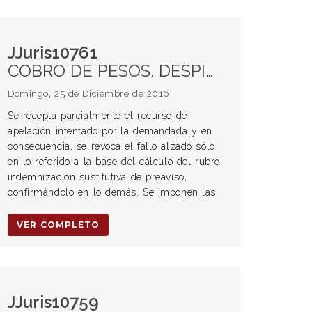
JJuris10761
COBRO DE PESOS. DESPIDO DIRECTO. Indemnización. Art. 80 Ley de Contrato de Trabajo. Indemnización sustitutiva de preaviso. Criterio de normalidad próxima. Injuria grave. Art. 242 Ley de Contrato de Trabajo. Relación laboral. Principio de conservación de trabajo. Comportamiento negligente. Horario de ingreso. Sanción. Formas inadecuadas. Art. 242 Ley de Contrato de Trabajo. Vestimenta informal. Agresión verbal. Agresión física. Sumario interno. Sanción disciplinaria. Testigos. Improperios amenazas. Discusión. Suspensión. Inasistencia injustificada. Art. 218 Ley de Contrato de Trabajo. Certificación de servicios. Art. 232 Ley de Contrato de Trabajo.
Domingo, 25 de Diciembre de 2016
Se recepta parcialmente el recurso de
apelación intentado por la demandada y en
consecuencia, se revoca el fallo alzado sólo
en lo referido a la base del cálculo del rubro
indemnización sustitutiva de preaviso,
confirmándolo en lo demás. Se imponen las
VER COMPLETO
JJuris10759