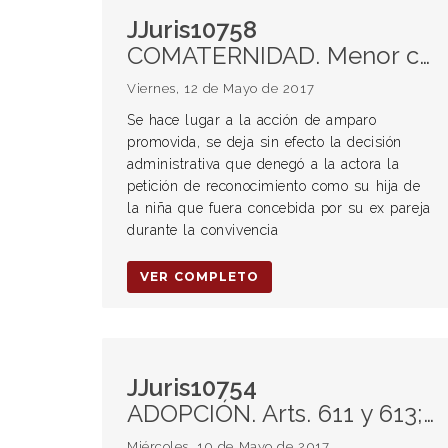
JJuris10758
COMATERNIDAD. Menor concebida por la ex pareja durante la convivencia. Inscripción.
Viernes, 12 de Mayo de 2017
Se hace lugar a la acción de amparo
promovida, se deja sin efecto la decisión
administrativa que denegó a la actora la
petición de reconocimiento como su hija de
la niña que fuera concebida por su ex pareja
durante la convivencia
VER COMPLETO
JJuris10754
ADOPCIÓN. Arts. 611 y 613; inc. b, art. 600 e inc. h, art. 634, CCC. Inconstitucionalidad.
Miércoles, 10 de Mayo de 2017