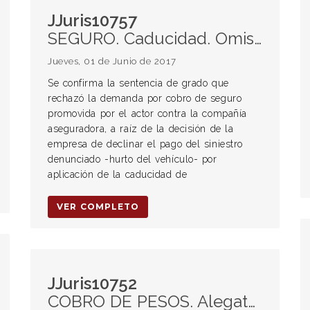
JJuris10757
SEGURO. Caducidad. Omisión de comunicar el siniestro a la empresa de rastreo satelital.
Jueves, 01 de Junio de 2017
Se confirma la sentencia de grado que
rechazó la demanda por cobro de seguro
promovida por el actor contra la compañía
aseguradora, a raíz de la decisión de la
empresa de declinar el pago del siniestro
denunciado -hurto del vehículo- por
aplicación de la caducidad de
VER COMPLETO
JJuris10752
COBRO DE PESOS. Alegatos. Violación de formas. Art. 406 CPCC. Testigos. Valor probatorio. Planillas de recaudación. Dictamen pericial. Vínculo laboral. Playa de estacionamiento. Contrato de trabajo. Art. 9 de la Ley contrato de trabajo. Art. 47 inc c CPL. Art. 71 CPL. Dictamen pericial. Nulidad dictamen pericial. Art. 128 CPL: At. 5 de la LCT. 196 CPCC. Presunción art. 23 LCT. Despido indirecto. Art. 242 LCT. Registración. Art. 8 LNE. Art. 15. Indemnización. Art. 80 LCT. Subsidio por desempleo. Supuesto del empleador conjunto (art. 26 LCT). Art. 232 LCT. Art. 233 LCT. Art. 245 LCT.