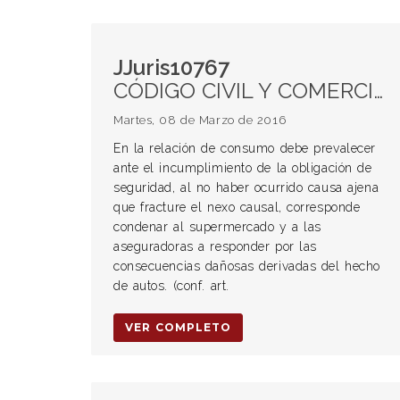
JJuris10767
CÓDIGO CIVIL Y COMERCIAL DE LA NACIÓN. Aplicación del art. 1740. Reparación plena. Aplicación de las relaciones de consumo Ley 26.361. Principio pro- consumidor.
Martes, 08 de Marzo de 2016
En la relación de consumo debe prevalecer
ante el incumplimiento de la obligación de
seguridad, al no haber ocurrido causa ajena
que fracture el nexo causal, corresponde
condenar al supermercado y a las
aseguradoras a responder por las
consecuencias dañosas derivadas del hecho
de autos. (conf. art.
VER COMPLETO