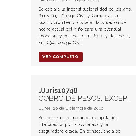
Se declara la inconstitucionalidad de los arts.
611 y 613, Código Civil y Comercial, en
cuanto prohíben considerar la situación de
hecho actual del niño para una eventual
adopción, y del inc. b, art. 600, y del inc. h,
art. 634, Código Civil
VER COMPLETO
JJuris10748
COBRO DE PESOS. EXCEPCIÓN DE PRESCRIPCIÓN. EXCEPCIÓN DE FALTA DE LEGITIMACIÓN PASIVA. Aseguradora citada. Inconstitucionalidad art. 39 de Ley 24.557. Inconstitucionalidad art. 75 de Ley de Contrato de trabajo. Responsabilidad civil. Ley sobre Riesgos de Trabajo. Indemnización.
Lunes, 26 de Diciembre de 2016
Se rechazan los recursos de apelación
interpuestos por la accionada y la
aseguradora citada. En consecuencia se