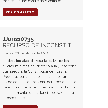
mantengan las condiciones actuales,
VER COMPLETO
JJuris10735
RECURSO DE INCONSTITUCIONALIDAD. PROCEDENCIA. EXCESIVO RIGOR FORMAL. NULIDAD PROCESAL. REPRESENTACION PROCESAL. MANDATO. INEXISTENCIA. DERECHO A LA JURISDICCION. CORTE SUPREMA DE JUSTICIA DE LA NACION. JURISPRUDENCIA. APARTAMIENTO. Juez. Deber. Verdad jurídica objetiva.
Martes, 07 de Marzo de 2017
La decisión atacada resulta lesiva de los
niveles mínimos del derecho a la jurisdicción
que asegura la Constitución de nuestra
Provincia, por cuanto el Tribunal, en un
olvido del sentido servicial del procedimiento,
transformó mediante un exceso ritual lo que
es instrumental en sustancial extraviando así
al proceso de