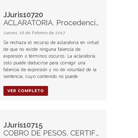
JJuris10720
ACLARATORIA. Procedencia. Requisitos.
Jueves, 16 de Febrero de 2017
Se rechaza el recurso de aclaratoria en virtud
de que no existe ninguna falencia de
expresión o términos oscuros. La aclaratoria
solo puede deducirse para corregir una
falencia de expresión y no de voluntad de la
sentencia, cuyo contenido no puede
VER COMPLETO
JJuris10715
COBRO DE PESOS. CERTIFICACION DE SERVICIOS. TACHA DE TESTIGOS. Horas extraordinarias. Art. 1 ley 25323. Art. 2 Ley 25323. Art. 92 bis LCT. Prueba testimonial. Motivación laboral art. 221 CPCC. Parcialidad de testigo. Registro fraudulento de inicio contractual. Periodo de prueba. Despido directo. Chofer repartidor. CCT 139/90. Embrago bancario. Remuneración. DEMANDA DE RENDICION DE CUENTAS. Administración de empresa comercial. Disolución de sociedad conyugal. Contestación extemporánea de la demanda. Art. 143 CPC. Art. 413 CPC. Juicio de Rendición de Cuentas. Art. 1272 del Código Civil. Indivisión post-comunitaria. Art. 481 y 485 Código Civil y Comercial. Art. 26 de la ley 10.160.