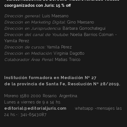
coorganizados con Juris: 15 % off
Dirección general:
Luis Maesano
Dirección en Marketing Digital:
Gino Maesano
Dirección
en Jurisprudencia:
Bárbara Gorrochategui
Dirección
del canal de Youtube:
Noelia Barrios Colman -
Yamila Pérez
Dirección
de cursos:
Yamila Pérez
Dirección
en Mediación:
Virginia Dagotto
Colaborador Área Penal:
Matías Traico
Institución formadora en Mediación Nº 27
de la provincia de Santa Fe, Resolución Nº 28/2019.
Moreno 1580 2000 Rosario. Argentina.
Lunes a viernes de 9 a 14 hs.
editorial@editorialjuris.com
whatsapp -mensajes las
24 hs.-:
341-6543087