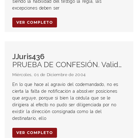
siendo la habilidad del testigo la regla, las
excepciones deben ser
VER COMPLETO
JJuris436
PRUEBA DE CONFESIÓN. Validez de la notificación en el domicilio real que el demandado refirió en el expediente no habiéndose diligenciado la cédula por inexistencia de la dirección. Improcedencia de confesión ficta cuando no se acompañó el pliego del absolvente.
Miércoles, 01 de Diciembre de 2004
En lo que hace al agravio del codemandado, no es
cierta la falta de notificación a absolver posiciones
que arguye, porque si bien la cédula que se le
dirigiera al efecto no pudo ser diligenciada por no
existir la dirección consignada como la del
destinatario, ello
VER COMPLETO