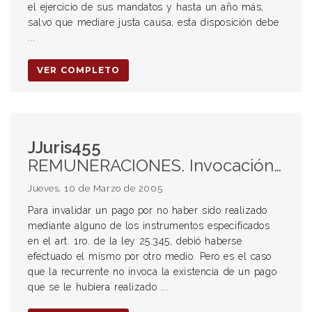
el ejercicio de sus mandatos y hasta un año más,
salvo que mediare justa causa, esta disposición debe
...
VER COMPLETO
JJuris455
REMUNERACIONES. Invocación de falta de pago total de los rubros reclamados. Medios de pago previstos por la ley 25345. Recibos en poder del empleador. Prueba de la cancelación por otros medios fuera o dentro de la normativa que debió llevarse a cabo.
Jueves, 10 de Marzo de 2005
Para invalidar un pago por no haber sido realizado
mediante alguno de los instrumentos especificados
en el art. 1ro. de la ley 25.345, debió haberse
efectuado el mismo por otro medio. Pero es el caso
que la recurrente no invoca la existencia de un pago
que se le hubiera realizado ...