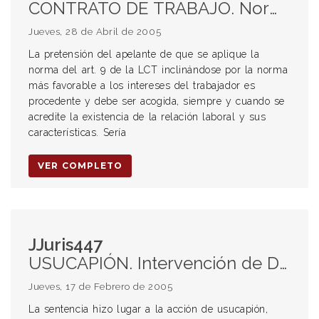
CONTRATO DE TRABAJO. Norma más favorable al trabajador. Orden público laboral. EXTINCIÓN DEL CONTRATO DE TRABAJO. Aplicación del iura novit curiae. SOLIDARIDAD. Actividad normal y específica de la contratista principal
Jueves, 28 de Abril de 2005
La pretensión del apelante de que se aplique la
norma del art. 9 de la LCT inclinándose por la norma
más favorable a los intereses del trabajador es
procedente y debe ser acogida, siempre y cuando se
acredite la existencia de la relación laboral y sus
características. Sería
VER COMPLETO
JJuris447
USUCAPIÓN. Intervención de Defensor de Oficio. COSTAS. Imposición provisoria a la parte actora.
Jueves, 17 de Febrero de 2005
La sentencia hizo lugar a la acción de usucapión,