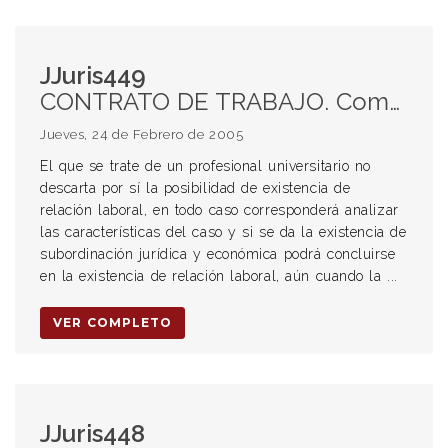
JJuris449
CONTRATO DE TRABAJO. Comprobación de pagos mediante la extensión de recibos por profesional médico. Presunción art. 23 L.C.T. Subordinación jurídica y económica. Prueba. SOLIDARIDAD. Entre Obra Social y Mutual sindical con exclusión del Sindicato.
Jueves, 24 de Febrero de 2005
El que se trate de un profesional universitario no
descarta por sí la posibilidad de existencia de
relación laboral, en todo caso corresponderá analizar
las características del caso y si se da la existencia de
subordinación jurídica y económica podrá concluirse
en la existencia de relación laboral, aún cuando la ...
VER COMPLETO
JJuris448