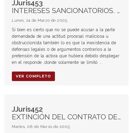
JJuris453
INTERESES SANCIONATORIOS. Configuración de la temeridad. Abuso de jurisdicción.
Lunes, 14 de Marzo de 2005
Si bien es cierto que no se puede acusar a la parte
demandada de una actitud procesal maliciosa u
obstruccionista también lo es que la inexistencia de
defensas legales o de argumentos contrarios a la
pretensión de la actora que hubiera debido desplegar
en el responde ,donde solamente se limitó ...
VER COMPLETO
JJuris452
EXTINCIÓN DEL CONTRATO DE TRABAJO. Tareas no especificadas por el C.C.T. a la trabajadora. Mucama de entidad sanitaria que se negara a armar cama de ingreso. Aval prestado por la entidad gremial. Creencia de que se actuaba en defensa de sus derechos. SECRETARIA DE ESTADO DE TRABAJO. Dictámenes no vinculantes para el juzgador.
Martes, 08 de Marzo de 2005