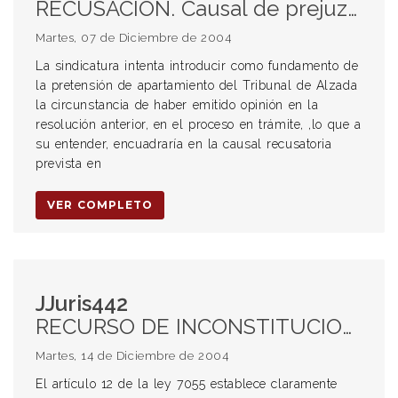
RECUSACIÓN. Causal de prejuzgamiento. Inadmisibilidad.
Martes, 07 de Diciembre de 2004
La sindicatura intenta introducir como fundamento de
la pretensión de apartamiento del Tribunal de Alzada
la circunstancia de haber emitido opinión en la
resolución anterior, en el proceso en trámite, ,lo que a
su entender, encuadraría en la causal recusatoria
prevista en
VER COMPLETO
JJuris442
RECURSO DE INCONSTITUCIONALIDAD. Facultades del Tribunal al cual es remitida la causa para ser nuevamente juzgada cuando la Corte Suprema declara procedente el recurso y anula la decisión recurrida. Reenvío.
Martes, 14 de Diciembre de 2004
El artículo 12 de la ley 7055 establece claramente