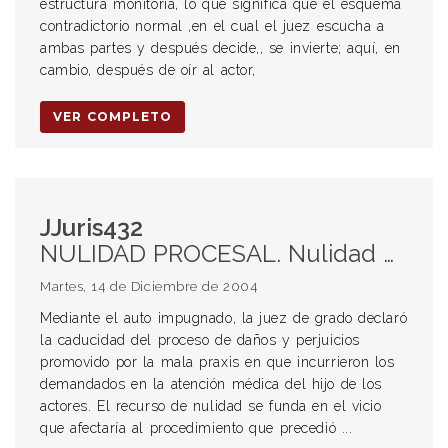
estructura monitoria, lo que significa que el esquema
contradictorio normal ,en el cual el juez escucha a
ambas partes y después decide,, se invierte; aquí, en
cambio, después de oír al actor,
VER COMPLETO
JJuris432
NULIDAD PROCESAL. Nulidad del procedimiento en que se decretó la caducidad de instancia por falta de intervención del Defensor de Menores. CADUCIDAD DE INSTANCIA. Improcedencia. MINISTERIO PÚBLICO. Nulidad por falta de intervención en primera instancia del Defensor de Menores quien estaba habilitado para impulsar el procedimiento.
Martes, 14 de Diciembre de 2004
Mediante el auto impugnado, la juez de grado declaró
la caducidad del proceso de daños y perjuicios
promovido por la mala praxis en que incurrieron los
demandados en la atención médica del hijo de los
actores. El recurso de nulidad se funda en el vicio
que afectaría al procedimiento que precedió ...