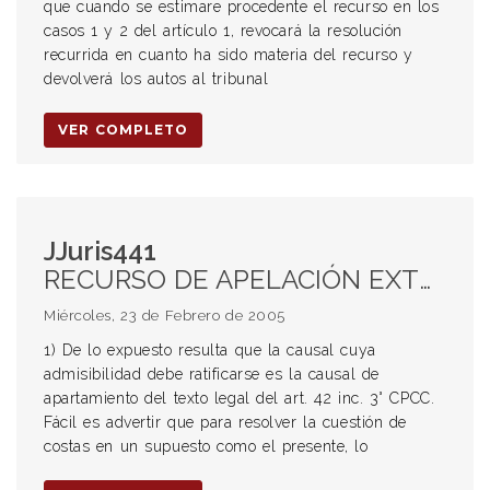
que cuando se estimare procedente el recurso en los
casos 1 y 2 del artículo 1, revocará la resolución
recurrida en cuanto ha sido materia del recurso y
devolverá los autos al tribunal
VER COMPLETO
JJuris441
RECURSO DE APELACIÓN EXTRAORDINARIA. Apartamiento del texto legal. Cuestión fáctica secundaria para resolver imposición de costas. DESISTIMIENTO. Versión procesal de la renuncia de derechos. TRANSACCIÓN. Aceptación. Indivisibilidad. COSTAS. Instituto procesal dependiente de la relación sustancial en litigio.
Miércoles, 23 de Febrero de 2005
1) De lo expuesto resulta que la causal cuya
admisibilidad debe ratificarse es la causal de
apartamiento del texto legal del art. 42 inc. 3° CPCC.
Fácil es advertir que para resolver la cuestión de
costas en un supuesto como el presente, lo