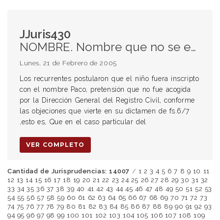
JJuris430
NOMBRE. Nombre que no se encuentra en el listado del Registro Civil. Autorización judicial para inscribir a un niño con el nombre Paco.
Lunes, 21 de Febrero de 2005
Los recurrentes postularon que el niño fuera inscripto
con el nombre Paco, pretensión que no fue acogida
por la Dirección General del Registro Civil, conforme
las objeciones que vierte en su dictamen de fs.6/7
,esto es, Que en el caso particular del
VER COMPLETO
Cantidad de Jurisprudencias: 14007
/
1
2
3
4
5
6
7
8
9
10
11
12
13
14
15
16
17
18
19
20
21
22
23
24
25
26
27
28
29
30
31
32
33
34
35
36
37
38
39
40
41
42
43
44
45
46
47
48
49
50
51
52
53
54
55
56
57
58
59
60
61
62
63
64
65
66
67
68
69
70
71
72
73
74
75
76
77
78
79
80
81
82
83
84
85
86
87
88
89
90
91
92
93
94
95
96
97
98
99
100
101
102
103
104
105
106
107
108
109