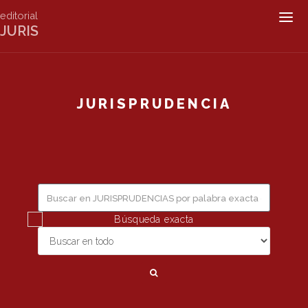
editorial
Togg
JURIS
navig
JURISPRUDENCIA
Búsqueda exacta