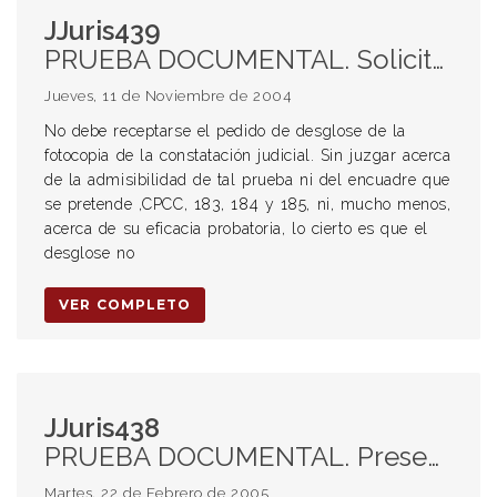
JJuris439
PRUEBA DOCUMENTAL. Solicitud de desglose. Improcedencia del pedido respecto de una constatación notarial presentada en segunda instancia.
Jueves, 11 de Noviembre de 2004
No debe receptarse el pedido de desglose de la
fotocopia de la constatación judicial. Sin juzgar acerca
de la admisibilidad de tal prueba ni del encuadre que
se pretende ,CPCC, 183, 184 y 185, ni, mucho menos,
acerca de su eficacia probatoria, lo cierto es que el
desglose no
VER COMPLETO
JJuris438
PRUEBA DOCUMENTAL. Presentación en segunda instancia. COSTAS. Carencia de justificación de la imposibilidad de allegar tempestivamente la documental introducida tardíamente en el proceso.
Martes, 22 de Febrero de 2005