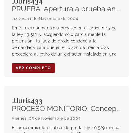
JJuris434
PRUEBA. Apertura a prueba en segunda instancia: hecho nuevo. SUSTRACCIÓN DE MATERIA. Posibilidad de sustracción aun parcial.
Jueves, 11 de Noviembre de 2004
En el juicio sumarísimo previsto en el artículo 15 de
la ley 13.512 ,y acogiendo sólo parcialmente la
pretensión,, la juez de grado condenó a la
demandada para que en el plazo de treinta días
procediera al retiro de un extractor instalado en una
VER COMPLETO
JJuris433
PROCESO MONITORIO. Conceptualización. RECURSO DE APELACIÓN. Irrecurribilidad del trámite inyuccional del art. 260 CPC. COSTAS. Imposición por su orden al no acudirse al mecanismo establecido por el art. 355 CPC.
Viernes, 05 de Noviembre de 2004
El procedimiento establecido por la ley 10.529 exhibe