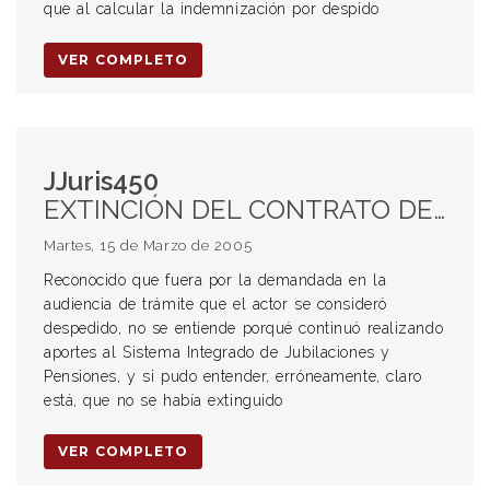
que al calcular la indemnización por despido
VER COMPLETO
JJuris450
EXTINCIÓN DEL CONTRATO DE TRABAJO. Conducta maliciosa y temeraria del empleador que continúa haciendo aportes e impide al trabajador percibir el subsidio por desempleo. INTERESES SANCIONATORIOS. Imposición.
Martes, 15 de Marzo de 2005
Reconocido que fuera por la demandada en la
audiencia de trámite que el actor se consideró
despedido, no se entiende porqué continuó realizando
aportes al Sistema Integrado de Jubilaciones y
Pensiones, y si pudo entender, erróneamente, claro
está, que no se había extinguido
VER COMPLETO