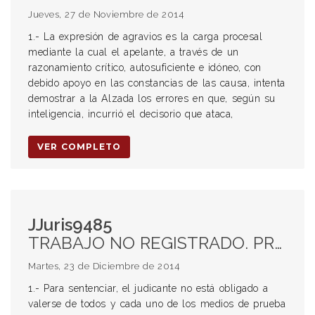
Jueves, 27 de Noviembre de 2014
1.- La expresión de agravios es la carga procesal
mediante la cual el apelante, a través de un
razonamiento crítico, autosuficiente e idóneo, con
debido apoyo en las constancias de las causa, intenta
demostrar a la Alzada los errores en que, según su
inteligencia, incurrió el decisorio que ataca,
VER COMPLETO
JJuris9485
TRABAJO NO REGISTRADO. PRUEBA TESTIMONIAL. VALORACIÓN. SANA CRÍTICA. TÉCNICAS DE INTERROGAR. DIFERENCIAS CON LA ABSOLUCIÓN DE POSICONES. PRIMACÍA DE LA REALIDAD. “MANIOBRAS FRAUDULENTAS”. EXTENSIÓN DE RESPONSABILIDAD. ARTS. 225 y 228 LCT.
Martes, 23 de Diciembre de 2014
1.- Para sentenciar, el judicante no está obligado a
valerse de todos y cada uno de los medios de prueba