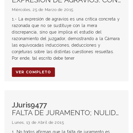
Miércoles, 25 de Marzo de 2015
1.- La expresión de agravios es una crítica concreta y
razonada que no se sustituye con la mera
discrepancia, sino que implica el estudio del
razonamiento del juzgador, demostrando a la Cámara
las equivocadas inducciones, deducciones y
conjeturas sobre las distintas cuestiones resueltas.
Por ende, tal escrito debe tener
VER COMPLETO
JJuris9477
FALTA DE JURAMENTO; NULIDAD; POSICIONES DOCTRINARIAS; OMISIÓN; SUBSANACIÓN; IMPUGNACIÓN DE TESTIMONIO; DECLARACIÓN; INDICIO; PRESUNCIÓN; DAÑO EMERGENTE; CONCEPTO; EMPBRECIMIENTO DEL PATRIMONIO; ACTO ILÍCITO; LUCRO CESANTE; CONCEPTO; GANACIA; UTILIDAD; FRUSTRACIÓN; VÍCTIMA; INVALIDEZ FÍSICA; DISMINUCIÓN TOTAL O PARCIAL; RESARCIMIENTO; ART. 1068 CC; INCAPACIDAD; DAÑO PATRIMONIAL; INDEMNIZACIÓN; FINALIDAD; INTERESES; TASA ACTIVA.
Lunes, 13 de Abril de 2015
1. No todos afirman que la falta de juramento es