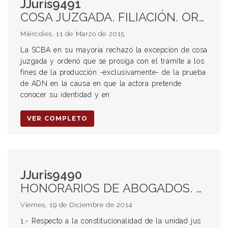
JJuris9491
COSA JUZGADA. FILIACIÓN. ORDEN PÚBLICO. DERECHO A LA IDENTIDAD-
Miércoles, 11 de Marzo de 2015
La SCBA en su mayoría rechazó la excepción de cosa
juzgada y ordenó que se prosiga con el trámite a los
fines de la producción -exclusivamente- de la prueba
de ADN en la causa en que la actora pretende
conocer su identidad y en
VER COMPLETO
JJuris9490
HONORARIOS DE ABOGADOS. CONSTITUCIONALIDAD DEL ART. 32 LEY 6767. UNIDAD JUS. DEUDA DE VALOR. MOMENTO DE PAGO. INAPLICABILIDAD DE LA LEY 23.928. CARÁCTER ALIMENTARIO DE LOS HONORARIOS PROFESIONALES. INTERÉS MORATORIO. RESARCIMIENTO POR EL USO MOROSO DEL CAPITAL.
Viernes, 19 de Diciembre de 2014
1.- Respecto a la constitucionalidad de la unidad jus