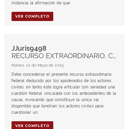
instancia la afirmación de que
VER COMPLETO
JJuris9498
RECURSO EXTRAORDINARIO. CONCESION. CUESTION FEDERAL. PROCESO PENAL. ACCION CIVIL. IMPUTADO. ABSOLUCION. LEGITIMA DEFENSA. VIOLENCIA CONTRA MENORES. MENOR VÍCTIMA. RESPONSABILIDAD DEL ESTADO. PERSONAL POLICIAL. HOMICIDIO. ATENUANTE.
Martes, 12 de Mayo de 2015
Debe concederse el presente recurso extraordinario
federal deducido por los apoderados de los actores
civiles, en tanto éste logra articular con seriedad una
cuestión federal vinculada con los antecedentes de la
causa, invocando que constituye la única vía
disponible que tendrían los actores civiles para
cuestionar un
VER COMPLETO