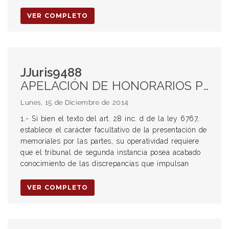
VER COMPLETO
JJuris9488
APELACIÓN DE HONORARIOS PROFESIONALES. ART. 28 INC. “D” LEY 6767. PRESENTACIÓN DE MEMORIALES. ¿FACULTAD O CARGA PROCESAL? DESERCIÓN DE LA INSTANCIA RECURSIVA. COSTAS: 13% DE LA REGULACIÓN APELADA. ART. 28 INC. “F” LEY 6767. INTERESES MORATORIOS: RENTA PURA DEL CAPITAL.
Lunes, 15 de Diciembre de 2014
1.- Si bien el texto del art. 28 inc. d de la ley 6767,
establece el carácter facultativo de la presentación de
memoriales por las partes, su operatividad requiere
que el tribunal de segunda instancia posea acabado
conocimiento de las discrepancias que impulsan
VER COMPLETO