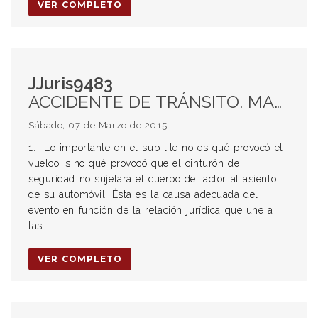
VER COMPLETO
JJuris9483
ACCIDENTE DE TRÁNSITO. MAL FUNCIONAMIENTO DEL CINTURÓN DE SEGURIDAD. VICIO EN EL AUTOMÓVIL. RESPONSABILIDAD DE LA EMPRESA VENDEDORA E IMPORTADORA. ART. 40 LEY 24240. EXCESO DE VELOCIDAD: ¿EXIMENTE DE RESPONSABILIDAD?. DERECHO A INFORMACIÓN ADECUADA Y VERÁZ. MANUAL DE EMPLEO. SERVICIOS REALIZADOS EN LA RED DE CONCESIONARIOS. DAÑO ESTÉTICO COMO SUB-RUBRO DEL DAÑO MORAL.
Sábado, 07 de Marzo de 2015
1.- Lo importante en el sub lite no es qué provocó el
vuelco, sino qué provocó que el cinturón de
seguridad no sujetara el cuerpo del actor al asiento
de su automóvil. Ésta es la causa adecuada del
evento en función de la relación jurídica que une a
las ...
VER COMPLETO