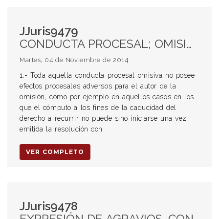
JJuris9479
CONDUCTA PROCESAL; OMISIÓN; EFECTOS PORCESALES; AUTOR; CADUCIDAD DEL DERECHO; CÓMPUTO; RESOLUCIÓN; DEBIDO PROCESO; DEFENSA EN JUICIO; COMPULSA; VERIFICACIÓN; DOCUMENTACIÓN; LIBROS; PRUEBA; VALOR AUTOMÁTICO; JUEZ, DEBERES; ART. 63 CCOM; ART. 723 CC; DÓLAR ESTADOUNIDENSE; MONEDA NACIONAL; ACUERDO; LEY DE CONVERTIBILIDAD; OGLIBACIÓN DE DAR SUMAS DE DINERO; ACREEDOR; PRETENSIÓN; ART. 19 CN; CONCURSO PREVENTIVO.
Martes, 04 de Noviembre de 2014
1.- Toda aquella conducta procesal omisiva no posee
efectos procesales adversos para el autor de la
omisión, como por ejemplo en aquellos casos en los
que el cómputo a los fines de la caducidad del
derecho a recurrir no puede sino iniciarse una vez
emitida la resolución con
VER COMPLETO
JJuris9478
EXPRESIÓN DE AGRAVIOS. CONCEPTO. MERA DISCREPANCIA. RAZONAMIENTO DEL JUZGADOR. OBJETO. ERROR DE HEHCO. ERROR DE DERECHO. PRUEBAS. NORMAS JURÍDICAS. INTERPRETACIÓN JUDICIAL. CRÍTICA. DISENSO DIFERENCIAS. COSTAS. DISTRIBUCIÓN. PROPORCIONALIDAD. VENCIMIENTOS RECÍPROCOS. JUEZ. OBLIGACIÓN. PRUEBAS. CONCLUSIONES. FALLO JUDICIALES. FUNDAMENTACIÓN. DAÑO MORAL. EXISTENCIA. ENTIDAD. PRUEBA DIRECTA. CIRCUNSTANCIAS DE HEHCO, CUALIDADES DE LA VÍCTIMA. AGRAVIO MORAL. PRINCIPIO DE CONGRUENCIA. ART. 243 CPCC. DAÑO PUNITIVO. VÍCTIMA. ILÍCITOS. INDEMNIZACIONES. SANCIÓN CIVIL. ASTREINTES. NORMA CIVIL. INFRACCIÓN.