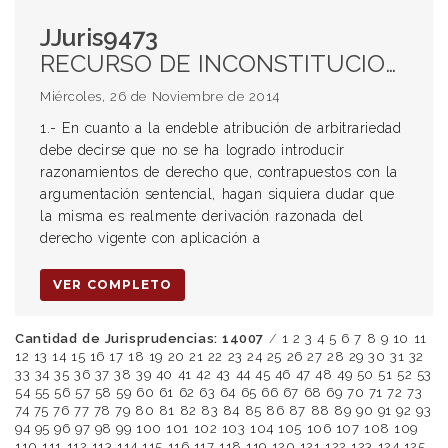
JJuris9473
RECURSO DE INCONSTITUCIONALIDAD RECHAZADO. AUSENCIA DE ARBITRARIEDAD. LEY 10.000. AMPARO COLECTIVO DE PROTECCIÓN DE INTERESES DIFUSOS. OBRA PÚBLICA. ESTUDIO DE IMPACTO AMBIENTAL. ARGUMENTOS CIENTÍFICOS. CAMBIOS EN EL MARCO VISUAL DE LA ZONA. DERECHO DE LA COMUNIDAD A LA PARTICIPACIÓN CIUDADANA. AUDIENCIAS PÚBLICAS. INNECESARIEDAD DEL SEGURO OBLIGATORIO. SOLVENCIA DEL ESTADO. AUSENCIA DE ACTIVIDAD RIESGOSA.
Miércoles, 26 de Noviembre de 2014
1.- En cuanto a la endeble atribución de arbitrariedad
debe decirse que no se ha logrado introducir
razonamientos de derecho que, contrapuestos con la
argumentación sentencial, hagan siquiera dudar que
la misma es realmente derivación razonada del
derecho vigente con aplicación a
VER COMPLETO
Cantidad de Jurisprudencias: 14007
/
1
2
3
4
5
6
7
8
9
10
11
12
13
14
15
16
17
18
19
20
21
22
23
24
25
26
27
28
29
30
31
32
33
34
35
36
37
38
39
40
41
42
43
44
45
46
47
48
49
50
51
52
53
54
55
56
57
58
59
60
61
62
63
64
65
66
67
68
69
70
71
72
73
74
75
76
77
78
79
80
81
82
83
84
85
86
87
88
89
90
91
92
93
94
95
96
97
98
99
100
101
102
103
104
105
106
107
108
109
110
111
112
113
114
115
116
117
118
119
120
121
122
123
124
125