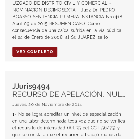
UZGADO DE DISTRITO CIVIL Y COMERCIAL -
NOMINACION DECIMOSEXTA - Juez Dr. PEDRO
BOASSO SENTENCIA PRIMERA INSTANCIA Nro.418 -
Abril 09 de 2015 RESUMEN CASO: Como
consecuencia de una caída sufrida en la vía pública,
el 24 de Enero de 2008, al Sr. JUAREZ se lo
VER COMPLETO
JJuris9494
RECURSO DE APELACIÓN. NULIDAD.JORNADA. HORAS EXTRAS . CATEROGIZACIÓN. DIFERENCIAS REMUNERATORIAS. LEY 20.744. CCT 56/75. IN DUBIO PRO OPERARIO. REQUISITO DE INTENSIDAD. TAREAS-TIEMPO-CATEGORÍAS. CERTIFICACIÓN DE SERVICIOS.
Jueves, 20 de Noviembre de 2014
1- No se logra acreditar un nivel de especialización
en una labor determinada toda vez que no se verifica
el requisito de intensidad (Art 75 del CCT 56/75) y
que se constata que el recurrente trabajó menos de