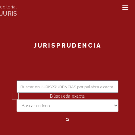
editorial
Togg
JURIS
navig
JURISPRUDENCIA
Búsqueda exacta