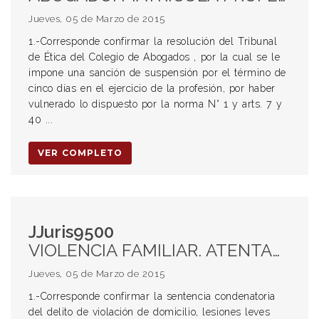
Jueves, 05 de Marzo de 2015
1.-Corresponde confirmar la resolución del Tribunal
de Ética del Colegio de Abogados , por la cual se le
impone una sanción de suspensión por el término de
cinco días en el ejercicio de la profesión, por haber
vulnerado lo dispuesto por la norma N° 1 y arts. 7 y
40 ...
VER COMPLETO
JJuris9500
VIOLENCIA FAMILIAR. ATENTADO Y RESISTENCIA A LA AUTORIDAD. SENTENCIA CONDENATORIA. VIOLACIÓN DE DOMICILIO. LESIONES LEVES. PROHIBICIÓN DE ACERCAMIENTO. PROTECCIÓN DE PERSONAS. HECHO DELICTIVO; CAUSALES EXCULPATORIAS. ART. 34 CP. INCONSCIENCIA. EBRIEDAD. AMNESIS.
Jueves, 05 de Marzo de 2015
1.-Corresponde confirmar la sentencia condenatoria
del delito de violación de domicilio, lesiones leves