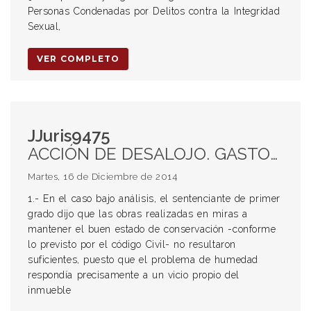
Personas Condenadas por Delitos contra la Integridad
Sexual,
VER COMPLETO
JJuris9475
ACCIÓN DE DESALOJO. GASTOS DE CONSERVACIÓN DE LA COSA LOCADA. OBLIGADO AL PAGO. MAL USO DEL INMUEBLE. CULPA DEL LOCADOR. HUMEDAD. VICIO PROPIO DEL INMUEBLE. ARTS. 2266 Y 2270 CC. PRINCIPIO DE CONGRUENCIA. INCONDUNTA PROCESAL DE LOS JUSTICIABLES. INTERPRETACIÓN RESTRICTIVA.
Martes, 16 de Diciembre de 2014
1.- En el caso bajo análisis, el sentenciante de primer
grado dijo que las obras realizadas en miras a
mantener el buen estado de conservación -conforme
lo previsto por el código Civil- no resultaron
suficientes, puesto que el problema de humedad
respondía precisamente a un vicio propio del
inmueble