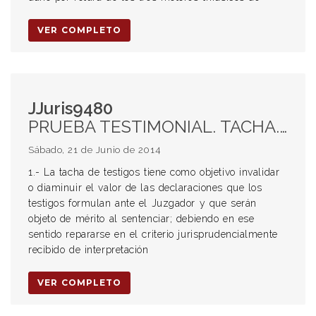
VER COMPLETO
JJuris9480
PRUEBA TESTIMONIAL. TACHA. IMPUGNACIÓN. OBJETIVO. EMPLEO PÚBLICO. DERECHO LABORAL. PRESCRIPCIÓN. PLAZO. ART. 256 LCT. CONTRATO DE TRABAJO. VIÁTICOS. HORAS EXTRAORDINARIAS. CONCEPTO. LEY 9286.
Sábado, 21 de Junio de 2014
1.- La tacha de testigos tiene como objetivo invalidar
o diaminuir el valor de las declaraciones que los
testigos formulan ante el Juzgador y que serán
objeto de mérito al sentenciar; debiendo en ese
sentido repararse en el criterio jurisprudencialmente
recibido de interpretación
VER COMPLETO