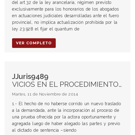
del art.32 de la ley arancelaria, régimen previsto
exclusivamente para los honorarios de los abogados
en actuaciones judiciales desarrolladas ante el fuero
provincial, no implica actualización prohibida por la
ley 23.928 el fijar el quantum de
VER COMPLETO
JJuris9489
VICIOS EN EL PROCEDIMIENTO JUDICIAL. ERROR IN PROCEDENDO. INCORPORACIÓN DE PRUEBA LUEGO DE CLAUSURADO EL PERÍODO PROBATORIO. AFECTACIÓN AL DEBIDO PROCESO Y AL DERECHO DE DEFENSA EN JUICIO. DECLARACIÓN DE NULIDAD DE OFICIO.
Martes, 11 de Noviembre de 2014
1.- El hecho de no haberse corrido un nuevo traslado
a la demandada, ante la incorporación al proceso de
una prueba ofrecida por la actora oportunamente y
agregada luego de haber alegado las partes y previo
al dictado de sentencia –siendo