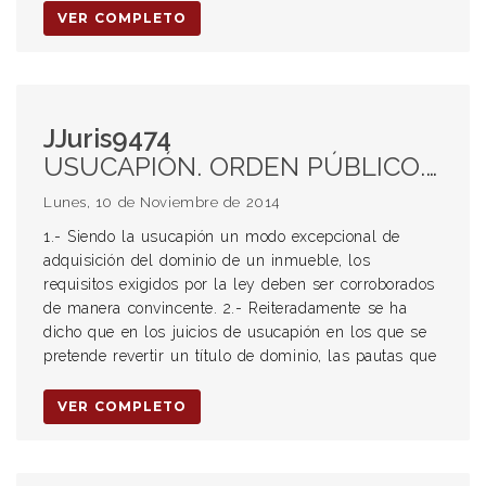
VER COMPLETO
JJuris9474
USUCAPIÓN. ORDEN PÚBLICO. MODO EXCEPCIONAL DE ADQUISICIÓN DEL DOMINIO. VALORACIÓN ESTRICTA DE LAS PRUEBAS. POSESIÓN “ANIMUS DOMINI”. DIFERENCIA CON LA “MERA DETENTACIÓN DE LA COSA”. COSTAS A CARGO DEL SOLICITANTE. POSIBILIDAD DE REPETIR CONTRA EL PROPIETARIO.
Lunes, 10 de Noviembre de 2014
1.- Siendo la usucapión un modo excepcional de
adquisición del dominio de un inmueble, los
requisitos exigidos por la ley deben ser corroborados
de manera convincente. 2.- Reiteradamente se ha
dicho que en los juicios de usucapión en los que se
pretende revertir un título de dominio, las pautas que
VER COMPLETO