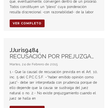
que, eventualmente, convergen dentro de un proceso.
Todos constituyen un “plexo” cuya ponderación
resulta discrecional -con razonabilidad- de la labor
VER COMPLETO
JJuris9484
RECUSACIÓN POR PREJUZGAMIENTO. ART. 10 INC. 5 CPCCSF. IMPARCIALIDAD DEL JUZGADOR. OPINIÓN SOBRE LA CUESTIÓN DE FONDO. DEBER DE JUZGAR. ADELANTAMIENTO DE LA SENTENCIA. CUESTIÓN INCIDENTAL O PROVISORIA.
Martes, 24 de Febrero de 2015
1.- Que la causal de recusación prevista en el Art. 10,
inc. 5 del C.P.C.C.S.F. –“haber emitido opinión como
juez”- debe ser interpretada con prudencia porque de
ello depende que la causa se sustraiga del juez
natural o no. 2.- No existe prejuzgamiento cuando el
juez se halla en