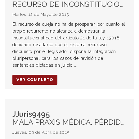
RECURSO DE INCONSTITUCIONALIDAD. QUEJA. INADMISIBILIDAD. LEY. INCONSTITUCIONALIDAD. NUEVO CODIGO PROCESAL PENAL. PROCESO PENAL. JUICIO ORAL. TRIBUNAL. INTEGRACION. CAMARA DE APELACION. INTEGRACION. COLEGIO DE CAMARA DE APELACION EN LO PENAL. CONSTITUCION PROVINCIAL. NUEVO CODIGO PROCESAL PENAL
Martes, 12 de Mayo de 2015
El recurso de queja no ha de prosperar, por cuanto el
propio recurrente no alcanza a demostrar la
inconstitucionalidad del artículo 21 de la ley 13018,
debiendo resaltarse que el sistema recursivo
dispuesto por el legislador dispone la integración
pluripersonal para los casos de revisión de
sentencias dictadas en juicio ...
VER COMPLETO
JJuris9495
MALA PRAXIS MÉDICA. PÉRDIDA DE CALIDAD DE VIDA.
Jueves, 09 de Abril de 2015