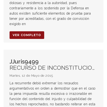
dolosas y resistencia a la autoridad, pues
contrariamente a los sostenido por la Defensa en
autos existen suficiente elementos de prueba para
tener por acreditadas, con el grado de convicción
exigido en
VER COMPLETO
JJuris9499
RECURSO DE INCONSTITUCIONALIDAD. QUEJA. INADMISIBILIDAD. SENTENCIA SUFICIENTEMENTE FUNDADA. DELITO. PENA. GRADUACION. CARACTER RESOCIALIZADOR. ARBITRARIEDAD. UNIFICACION DE CONDENAS. UNIFICACION DE PENAS. DELITO. CONCURSO REAL. RÉGIMEN PENITENCIARIO. PRINCIPIO DE PROGRESIVIDAD.
Martes, 12 de Mayo de 2015
La recurrente debió extremar los recaudos
argumentativos en orden a demostrar que en el caso
la pena impuesta resulta excesiva o irrazonable en
función del contenido del injusto y culpabilidad de
los hechos reprochados, no bastando reiterar en esta