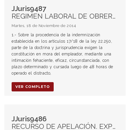
JJuris9487
REGIMEN LABORAL DE OBREROS DE LA CONSTRUCCIÓN. LEY 22.250. PROCEDENCIA DE LA INDEMNIZACIÓN PREVISTA EN LOS ARTS. 17 y 18. CONSTITUCIÓN EN MORA DEL EMPLEADOR. INTIMACIÓN FEHACIENTE. PLAZO. DEMANDA JUDICIAL. INTERPRETACIONES JURISPRUDENCIALES. PROCEDENCIA DE LA INDEMNIZACIÓN PREVISTA EN EL ART. 19. REQUISITO: INTIMACIÓN FEHACIENTE. PLAZO DE CADUCIDAD.
Martes, 18 de Noviembre de 2014
1.- Sobre la procedencia de la indemnización
establecida en los artículos 17/18 de la ley 22.250,
parte de la doctrina y jurisprudencia exigen la
constitución en mora del empleador, mediante una
intimación fehaciente, eficaz, circunstanciada, con
plazo determinado y cursada luego de 48 horas de
operado el distracto,
VER COMPLETO
JJuris9486
RECURSO DE APELACIÓN. EXPRESIÓN DE AGRAVIOS. ART. 118 CPL. REQUISITOS: RAZONAMIENTO CRÍTICO. AUTOSUFICIENTE E IDÓNEO.