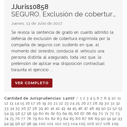
JJuris10858
SEGURO. Exclusión de cobertura. Aplicación abusiva. Evento que obligó a ceder la conducción.
Jueves, 13 de Julio de 2017
Se revoca la sentencia de grado en cuanto admitió la
defensa de exclusión de cobertura esgrimida por la
compañía de seguros con sustento en que, al
momento del siniestro, conducía el vehículo una
persona distinta al asegurado, toda vez que, la
pretensión de aplicar esa disposición contractual
trasunta el ejercicio ...
VER COMPLETO
Cantidad de Jurisprudencias: 14007
/
1
2
3
4
5
6
7
8
9
10
11
12
13
14
15
16
17
18
19
20
21
22
23
24
25
26
27
28
29
30
31
32
33
34
35
36
37
38
39
40
41
42
43
44
45
46
47
48
49
50
51
52
53
54
55
56
57
58
59
60
61
62
63
64
65
66
67
68
69
70
71
72
73
74
75
76
77
78
79
80
81
82
83
84
85
86
87
88
89
90
91
92
93
94
95
96
97
98
99
100
101
102
103
104
105
106
107
108
109