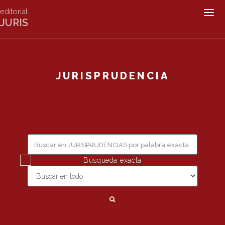
editorial
Togg
JURIS
navig
JURISPRUDENCIA
Búsqueda exacta